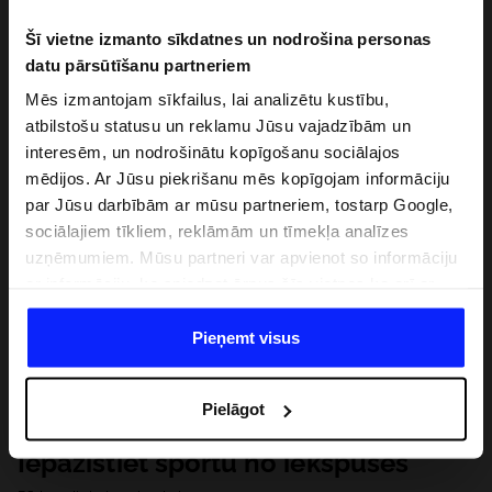
Šī vietne izmanto sīkdatnes un nodrošina personas
datu pārsūtīšanu partneriem
Mēs izmantojam sīkfailus, lai analizētu kustību,
atbilstošu statusu un reklamu Jūsu vajadzībām un
interesēm, un nodrošinātu kopīgošanu sociālajos
mēdijos. Ar Jūsu piekrišanu mēs kopīgojam informāciju
par Jūsu darbībām ar mūsu partneriem, tostarp Google,
sociālajiem tīkliem, reklāmām un tīmekļa analīzes
uzņēmumiem. Mūsu partneri var apvienot so informāciju
ar informāciju, ko sniedzat ārpus šīs vietnes,ka arī ar
datiem, ko viņi iegūst, izmantojot viņu pakalpojumus. Ar
Jūsu atļauju, mēs varam pārsūtīt Jūsu personas datus
Pieņemt visus
saviem partneriem, lai uzlabotu veidu, kadā tiek rādīta
tiešsaites reklāma, veiktu analītisko izpēti, pielāgotu
Pielāgot
saturu un uzlabotu mūsu partneru piedāvātos risinajumus
( piem. socialos tīklus). Detalizētu informāciju var atrast
Iepazīstiet sportu no iekšpuses
mūsu Privātuma politikā un sadaļā "Detaļas".