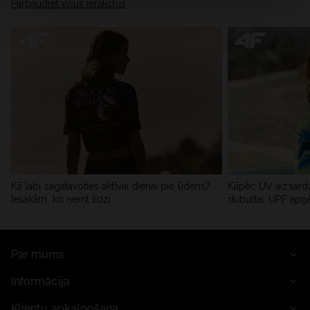
Pārbaudiet visus ierakstus
Kā labi sagatavoties aktīvai dienai pie ūdens?
Kāpēc UV aizsardz
Iesakām, ko ņemt līdzi
dubultai: UPF apģ
Par mums
Informācija
Klientu apkalpošana