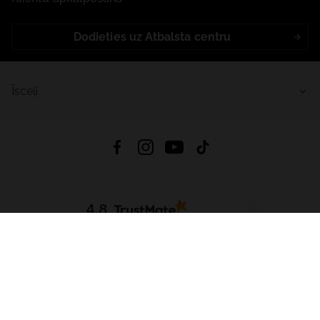
Dodieties uz Atbalsta centru
Īsceļi
4.8
Balstīts uz
15 514
atsauksmes
no visiem laikiem
Lejupielādēt Lietotni:
App Store
Google Play
App Gallery