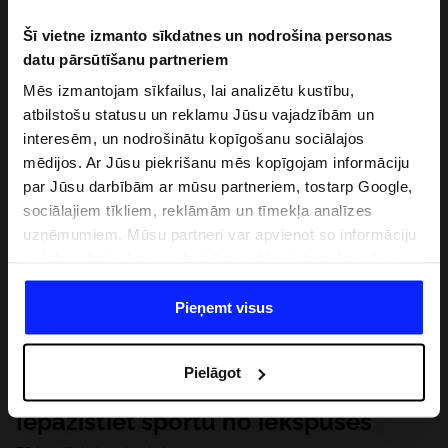
Šī vietne izmanto sīkdatnes un nodrošina personas
datu pārsūtīšanu partneriem
Mēs izmantojam sīkfailus, lai analizētu kustību,
atbilstošu statusu un reklamu Jūsu vajadzībām un
interesēm, un nodrošinātu kopīgošanu sociālajos
mēdijos. Ar Jūsu piekrišanu mēs kopīgojam informāciju
par Jūsu darbībām ar mūsu partneriem, tostarp Google,
sociālajiem tīkliem, reklāmām un tīmekļa analīzes
uzņēmumiem. Mūsu partneri var apvienot so informāciju
ar informāciju, ko sniedzat ārpus šīs vietnes,ka arī ar
datiem, ko viņi iegūst, izmantojot viņu pakalpojumus. Ar
Jūsu atļauju, mēs varam pārsūtīt Jūsu personas datus
Pieņemt visus
saviem partneriem, lai uzlabotu veidu, kadā tiek rādīta
tiešsaites reklāma, veiktu analītisko izpēti, pielāgotu
Pielāgot
saturu un uzlabotu mūsu partneru piedāvātos risinajumus
( piem. socialos tīklus). Detalizētu informāciju var atrast
Iepazīstiet sportu no iekšpuses
mūsu Privātuma politikā un sadaļā "Detaļas".