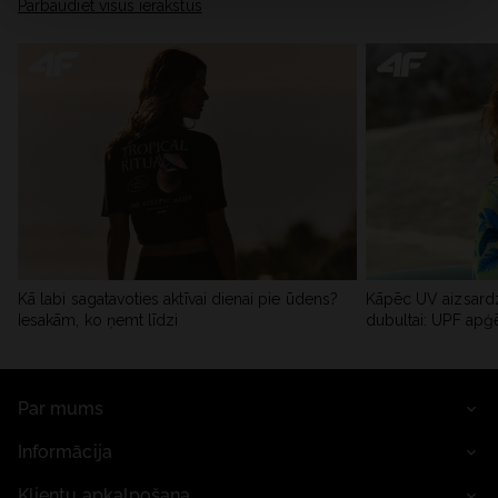
Pārbaudiet visus ierakstus
Kā labi sagatavoties aktīvai dienai pie ūdens?
Kāpēc UV aizsardz
Iesakām, ko ņemt līdzi
dubultai: UPF apģ
Par mums
Informācija
Klientu apkalpošana