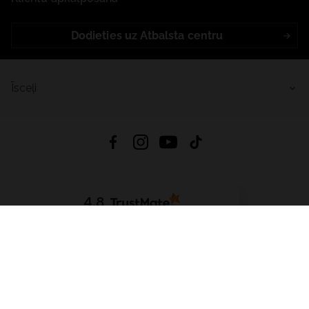
Dodieties uz Atbalsta centru
Īsceļi
4.8
Balstīts uz
15 509
atsauksmes
no visiem laikiem
Lejupielādēt Lietotni:
App Store
Google Play
App Gallery