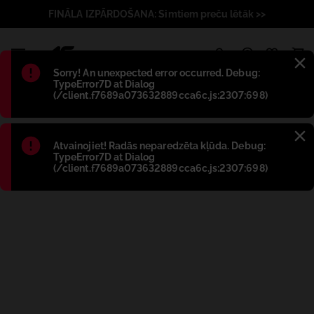
FINĀLA IZPĀRDOŠANA: Simtiem preču lētāk >>
1
Błąd
:
Sorry! An unexpected error occurred. Debug:
TypeError7D at Dialog
(/client.f7689a073632889cca6c.js:2307:698)
Błąd
:
Atvainojiet! Radās neparedzēta kļūda. Debug:
TypeError7D at Dialog
(/client.f7689a073632889cca6c.js:2307:698)