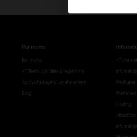
Par mums
Informāc
Par mums
4F Interne
4F Team lojalitātes programma
Informāci
Apdrukāti apģērbi uzņēmumiem
Privātuma 
Blog
Promoakci
Hosting
Atbilstības
Informācij