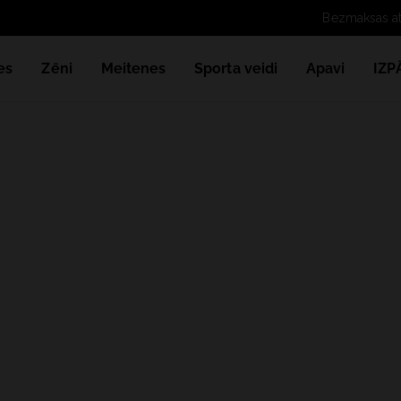
Bezmaksas att
es
Zēni
Meitenes
Sporta veidi
Apavi
IZ