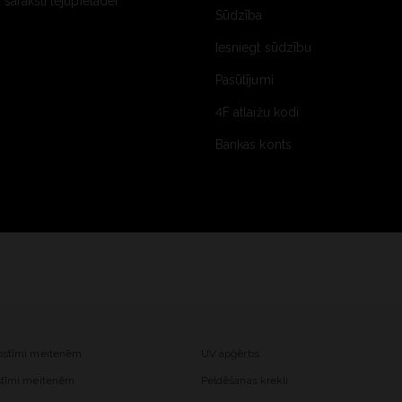
saraksti lejupielādei
Sūdzība
Iesniegt sūdzību
Pasūtījumi
4F atlaižu kodi
Bankas konts
kostīmi meitenēm
UV apģērbs
ostīmi meitenēm
Peldēšanas krekli