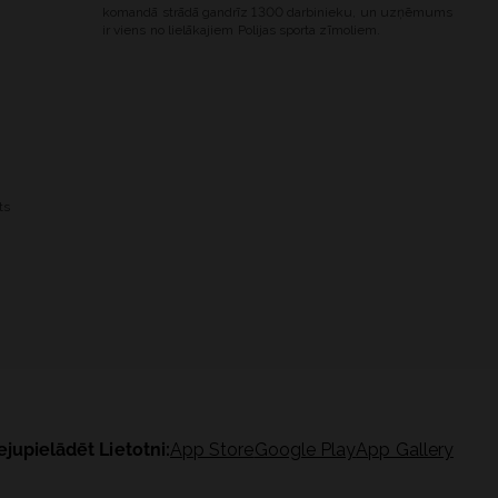
komandā strādā gandrīz 1300 darbinieku, un uzņēmums
ir viens no lielākajiem Polijas sporta zīmoliem.
ts
ejupielādēt Lietotni:
App Store
Google Play
App Gallery