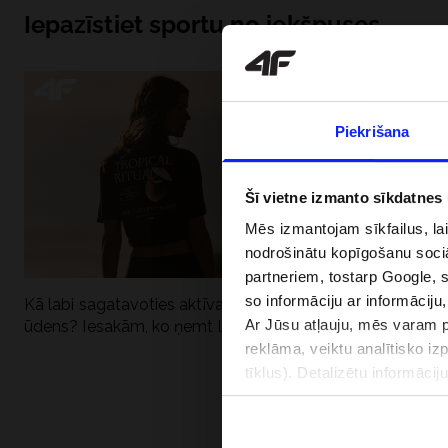
Iepazīstiet sportu no iekšpuses
Piekrišana
Šī vietne izmanto sīkdatnes
Mēs izmantojam sīkfailus, la
nodrošinātu kopīgošanu soci
partneriem, tostarp Google, 
so informāciju ar informāciju
Kā labi sagatavoties aktīvai dienai pie
Kāpēc UV aizsard
Ar Jūsu atļauju, mēs varam pā
ūdens? Iesakām, ko ņemt līdzi
dubultai: UPF a
reklāma, veiktu analītisko iz
tīklus). Detalizētu informāci
PIEGĀDES 