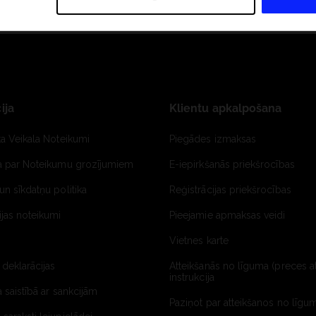
ija
Klientu apkalpošana
ta Veikala Noteikumi
Piegādes izmaksas
ja par Noteikumu grozījumiem
E-iepirkšanās priekšrocības
un sīkdatņu politika
Reģistrācijas priekšrocības
jas noteikumi
Pieejamie apmaksas veidi
Vietnes karte
 deklarācijas
Atteikšanās no līguma (preces a
instrukcija
a saistībā ar sankcijām
Paziņot par atteikšanos no līgum