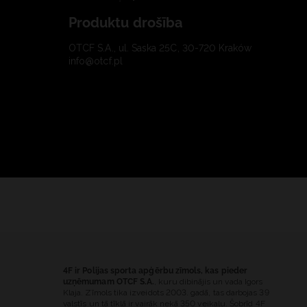
Produktu drošība
OTCF S.A., ul. Saska 25C, 30-720 Kraków
info@otcf.pl
4F ir Polijas sporta apģērbu zīmols, kas pieder
uzņēmumam OTCF S.A.
, kuru dibinājis un vada Igors
Klaja. Zīmols tika izveidots 2003. gadā, tas darbojas 39
valstīs un tā tīklā ir vairāk nekā 350 veikalu. Šobrīd 4F