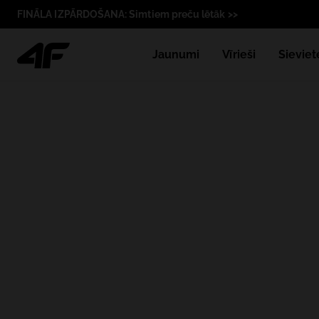
FINĀLA IZPĀRDOŠANA: Simtiem preču lētāk >>
Jaunumi
Vīrieši
Sieviet