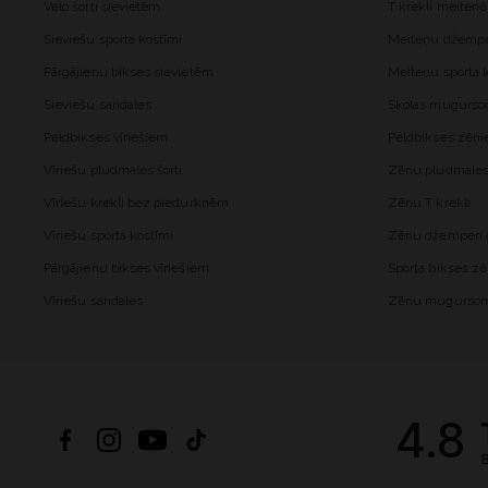
Velo šorti sievietēm
T krekli meiten
Sieviešu sporta kostīmi
Meiteņu džemper
Pārgājienu bikses sievietēm
Meiteņu sporta l
Sieviešu sandales
Skolas mugurs
Peldbikses vīriešiem
Peldbikses zēn
Vīriešu pludmales šorti
Zēnu pludmales 
Vīriešu krekli bez piedurknēm
Zēnu T krekli
Vīriešu sporta kostīmi
Zēnu džemperi a
Pārgājienu bikses vīriešiem
Sporta bikses z
Vīriešu sandales
Zēnu mugurso
4.8
B