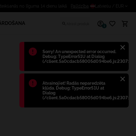
eikšanās no līguma 14 dienu laikā
Palīdzība
Latviešu
/ EUR
PĀRDOŠANA
1
Błąd
:
Sorry! An unexpected error occurred.
Debug: TypeError51U at Dialog
(/client.5a0cdacb58005d094be6.js:2307:698
Błąd
:
Atvainojiet! Radās neparedzēta
kļūda. Debug: TypeError51U at
Dialog
(/client.5a0cdacb58005d094be6.js:2307:698