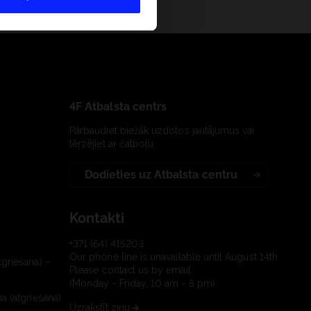
4F Atbalsta centrs
Pārbaudiet biežāk uzdotos jautājumus vai
tērzējiet ar čatbotu:
Dodieties uz Atbalsta centru
Kontakti
+371 (64) 415203
Our phone line is unavailable until August 14th.
tgriešana) –
Please contact us by email.
(Monday - Friday, 10 am - 5 pm)
a (atgriešana)
Uzrakstīt ziņu