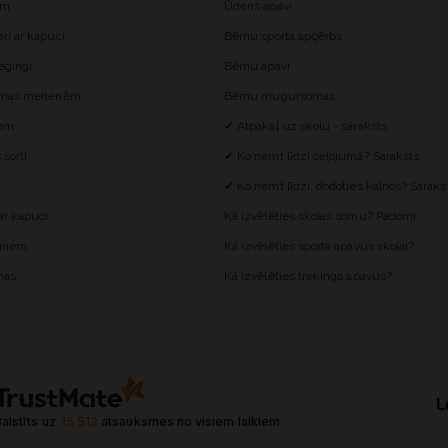
ēm
Ūdens apavi
i ar kapuci
Bērnu sporta apģērbs
egingi
Bērnu apavi
omas meitenēm
Bērnu mugursomas
iem
✔ Atpakaļ uz skolu - saraksts
šorti
✔ Ko ņemt līdzi ceļojumā? Saraksts
✔ Ko ņemt līdzi, dodoties kalnos? Saraks
r kapuci
Kā izvēlēties skolas somu? Padomi
ēniem
Kā izvēlēties sporta apavus skolai?
mas
Kā izvēlēties trekinga apavus?
L
alstīts uz
15 512
atsauksmes
no visiem laikiem