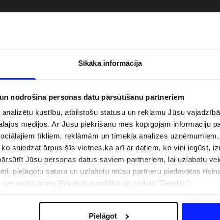
Sīkāka informācija
 un nodrošina personas datu pārsūtīšanu partneriem
i analizētu kustību, atbilstošu statusu un reklamu Jūsu vajadzī
ālajos mēdijos. Ar Jūsu piekrišanu mēs kopīgojam informāciju 
sociālajiem tīkliem, reklāmām un tīmekļa analīzes uzņēmumiem.
, ko sniedzat ārpus šīs vietnes,ka arī ar datiem, ko viņi iegūst, 
zībai pie ūdens jābūt
Jaunā 4F tenisa un padela kolekcija.
rsūtīt Jūsu personas datus saviem partneriem, lai uzlabotu veid
pģērbs + SPF
Sportiska funkcionalitāte satiekas ar
mūsdienīgu stilu
pēti, pielāgotu saturu un uzlabotu mūsu partneru piedāvātos risi
ju var atrast mūsu Privātuma politikā un sadaļā "Detaļas".
IZMAKSAS
VEIKALU ADRESES
B2B
4F TEAM LOJALITĀTES PR
Pielāgot