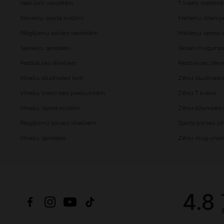
Velo šorti sievietēm
T krekli meiten
Sieviešu sporta kostīmi
Meiteņu džemper
Pārgājienu bikses sievietēm
Meiteņu sporta l
Sieviešu sandales
Skolas mugurs
Peldbikses vīriešiem
Peldbikses zēn
Vīriešu pludmales šorti
Zēnu pludmales 
Vīriešu krekli bez piedurknēm
Zēnu T krekli
Vīriešu sporta kostīmi
Zēnu džemperi a
Pārgājienu bikses vīriešiem
Sporta bikses z
Vīriešu sandales
Zēnu mugurso
4.8