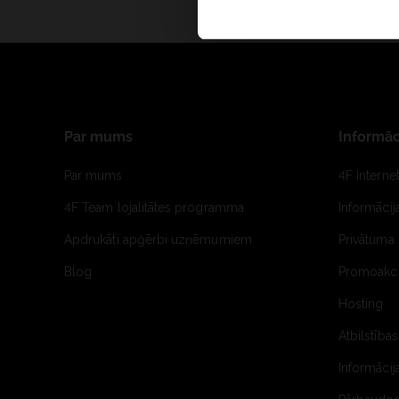
Par mums
Informāc
Par mums
4F Interne
4F Team lojalitātes programma
Informāci
Apdrukāti apģērbi uzņēmumiem
Privātuma 
Blog
Promoakci
Hosting
Atbilstības
Informācij