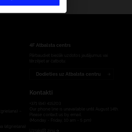
4F Atbalsta centrs
Pārbaudiet biežāk uzdotos jautājumus vai
tērzējiet ar čatbotu:
Dodieties uz Atbalsta centru
Kontakti
+371 (64) 415203
Our phone line is unavailable until August 14th.
tgriešana) –
Please contact us by email.
(Monday - Friday, 10 am - 5 pm)
a (atgriešana)
Uzrakstīt ziņu