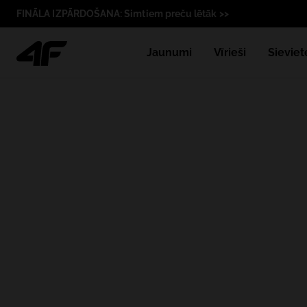
FINĀLA IZPĀRDOŠANA: Simtiem preču lētāk >>
Jaunumi
Vīrieši
Sieviet