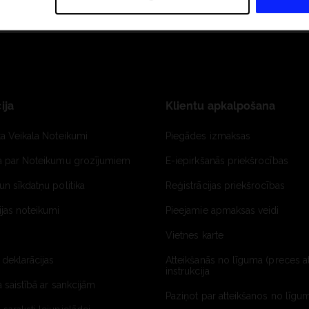
ija
Klientu apkalpošana
ta Veikala Noteikumi
Piegādes izmaksas
ja par Noteikumu grozījumiem
E-iepirkšanās priekšrocības
un sīkdatņu politika
Reģistrācijas priekšrocības
jas noteikumi
Pieejamie apmaksas veidi
Vietnes karte
 deklarācijas
Atteikšanās no līguma (preces a
instrukcija
a saistībā ar sankcijām
Paziņot par atteikšanos no līgum