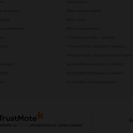
ēm
Ūdens apavi
i ar kapuci
Bērnu sporta apģērbs
egingi
Bērnu apavi
omas meitenēm
Bērnu mugursomas
iem
✔ Atpakaļ uz skolu - saraksts
šorti
✔ Ko ņemt līdzi ceļojumā? Saraksts
✔ Ko ņemt līdzi, dodoties kalnos? Saraks
r kapuci
Kā izvēlēties skolas somu? Padomi
ēniem
Kā izvēlēties sporta apavus skolai?
mas
Kā izvēlēties trekinga apavus?
L
Balstīts uz
15 511
atsauksmes
no visiem laikiem