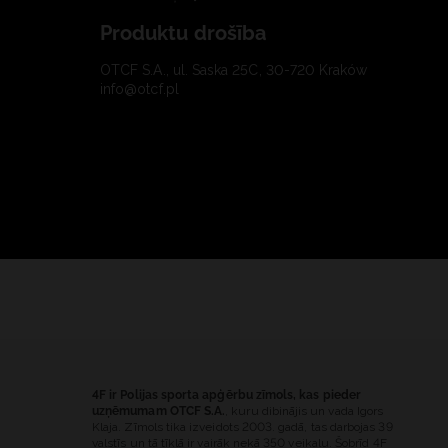
Produktu drošība
OTCF S.A., ul. Saska 25C, 30-720 Kraków
info@otcf.pl
4F ir Polijas sporta apģērbu zīmols, kas pieder
uzņēmumam OTCF S.A.
, kuru dibinājis un vada Igors
Klaja. Zīmols tika izveidots 2003. gadā, tas darbojas 39
valstīs un tā tīklā ir vairāk nekā 350 veikalu. Šobrīd 4F