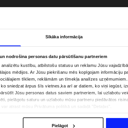
Sīkāka informācija
 un nodrošina personas datu pārsūtīšanu partneriem
i analizētu kustību, atbilstošu statusu un reklamu Jūsu vajadzī
ālajos mēdijos. Ar Jūsu piekrišanu mēs kopīgojam informāciju 
sociālajiem tīkliem, reklāmām un tīmekļa analīzes uzņēmumiem.
, ko sniedzat ārpus šīs vietnes,ka arī ar datiem, ko viņi iegūst, 
zībai pie ūdens jābūt
Jaunā 4F tenisa un padela kolekcija.
rsūtīt Jūsu personas datus saviem partneriem, lai uzlabotu veid
pģērbs + SPF
Sportiska funkcionalitāte satiekas ar
mūsdienīgu stilu
pēti, pielāgotu saturu un uzlabotu mūsu partneru piedāvātos risi
ju var atrast mūsu Privātuma politikā un sadaļā "Detaļas".
IZMAKSAS
VEIKALU ADRESES
B2B
4F TEAM LOJALITĀTES PR
Pielāgot