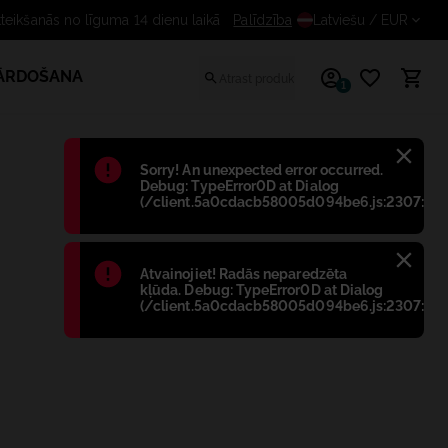
Bezmaksas atteikšanās no līguma 14 dienu laikā
Palīdzība
Latviešu
/ EUR
PĀRDOŠANA
1
Błąd
:
Sorry! An unexpected error occurred.
Debug: TypeError0D at Dialog
(/client.5a0cdacb58005d094be6.js:2307:698
Błąd
:
Atvainojiet! Radās neparedzēta
kļūda. Debug: TypeError0D at Dialog
(/client.5a0cdacb58005d094be6.js:2307:698