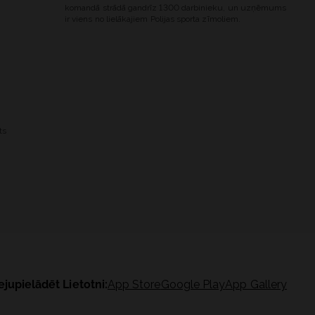
komandā strādā gandrīz 1300 darbinieku, un uzņēmums
ir viens no lielākajiem Polijas sporta zīmoliem.
ts
ejupielādēt Lietotni:
App Store
Google Play
App Gallery