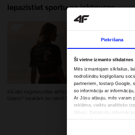
Iepazīstiet sportu no iekšpuses
Piekrišana
Šī vietne izmanto sīkdatnes
Mēs izmantojam sīkfailus, la
nodrošinātu kopīgošanu soci
partneriem, tostarp Google, 
so informāciju ar informāciju
Kā labi sagatavoties aktīvai dienai pie
Kāpēc UV aizsard
Ar Jūsu atļauju, mēs varam pā
ūdens? Iesakām, ko ņemt līdzi
dubultai: UPF a
reklāma, veiktu analītisko iz
tīklus). Detalizētu informāci
PIEGĀDES 