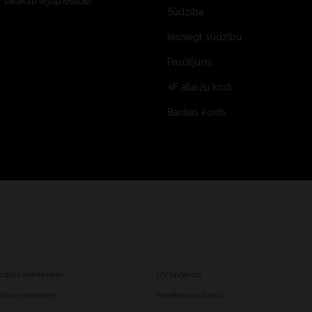
saraksti lejupielādei
Sūdzība
Iesniegt sūdzību
Pasūtījumi
4F atlaižu kodi
Bankas konts
kostīmi meitenēm
UV apģērbs
ostīmi meitenēm
Peldēšanas krekli