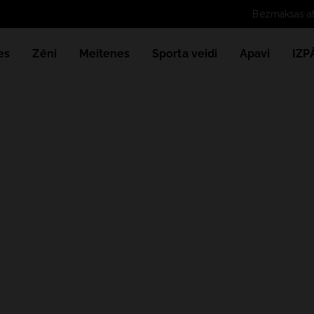
es
Zēni
Meitenes
Sporta veidi
Apavi
IZ