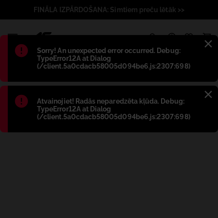
FINĀLA IZPĀRDOŠANA: Simtiem preču lētāk >>
1
Błąd
:
Sorry! An unexpected error occurred. Debug:
TypeError12A at Dialog
(/client.5a0cdacb58005d094be6.js:2307:698)
Błąd
:
Atvainojiet! Radās neparedzēta kļūda. Debug:
TypeError12A at Dialog
(/client.5a0cdacb58005d094be6.js:2307:698)