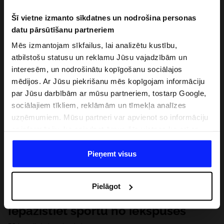
Šī vietne izmanto sīkdatnes un nodrošina personas
datu pārsūtīšanu partneriem
Mēs izmantojam sīkfailus, lai analizētu kustību,
atbilstošu statusu un reklamu Jūsu vajadzībām un
interesēm, un nodrošinātu kopīgošanu sociālajos
mēdijos. Ar Jūsu piekrišanu mēs kopīgojam informāciju
par Jūsu darbībām ar mūsu partneriem, tostarp Google,
sociālajiem tīkliem, reklāmām un tīmekļa analīzes
uzņēmumiem. Mūsu partneri var apvienot so informāciju
ar informāciju, ko sniedzat ārpus šīs vietnes,ka arī ar
datiem, ko viņi iegūst, izmantojot viņu pakalpojumus. Ar
Jūsu atļauju, mēs varam pārsūtīt Jūsu personas datus
Pieņemt visus
saviem partneriem, lai uzlabotu veidu, kadā tiek rādīta
tiešsaites reklāma, veiktu analītisko izpēti, pielāgotu
Pielāgot
saturu un uzlabotu mūsu partneru piedāvātos risinajumus
( piem. socialos tīklus). Detalizētu informāciju var atrast
Iepazīstiet sportu no iekšpuses
mūsu Privātuma politikā un sadaļā "Detaļas".