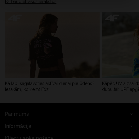
Pārbaudiet visus ierakstus
Kā labi sagatavoties aktīvai dienai pie ūdens?
Kāpēc UV aizsardz
Iesakām, ko ņemt līdzi
dubultai: UPF apģ
Par mums
Informācija
Klientu apkalpošana