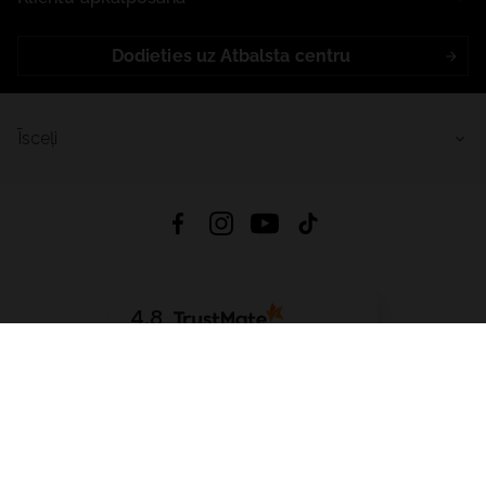
Dodieties uz Atbalsta centru
Īsceļi
4.8
Balstīts uz
15 514
atsauksmes
no visiem laikiem
Lejupielādēt Lietotni:
App Store
Google Play
App Gallery