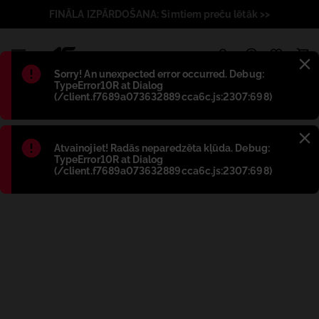
FINĀLA IZPĀRDOŠANA: Simtiem preču lētāk >>
1
Błąd
:
Sorry! An unexpected error occurred. Debug:
TypeError10R at Dialog
(/client.f7689a073632889cca6c.js:2307:698)
Błąd
:
Atvainojiet! Radās neparedzēta kļūda. Debug:
TypeError10R at Dialog
(/client.f7689a073632889cca6c.js:2307:698)