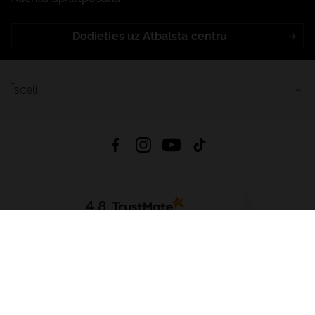
Dodieties uz Atbalsta centru
Īsceļi
4.8
Balstīts uz
15 509
atsauksmes
no visiem laikiem
Lejupielādēt Lietotni:
App Store
Google Play
App Gallery