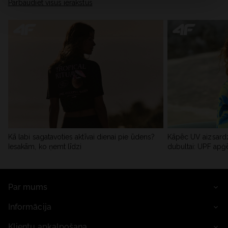
Pārbaudiet visus ierakstus
Kā labi sagatavoties aktīvai dienai pie ūdens?
Kāpēc UV aizsardz
Iesakām, ko ņemt līdzi
dubultai: UPF apģ
Par mums
Informācija
Klientu apkalpošana