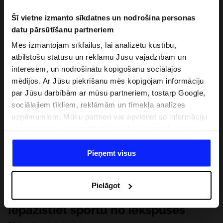
Šī vietne izmanto sīkdatnes un nodrošina personas
datu pārsūtīšanu partneriem
Mēs izmantojam sīkfailus, lai analizētu kustību,
atbilstošu statusu un reklamu Jūsu vajadzībām un
interesēm, un nodrošinātu kopīgošanu sociālajos
mēdijos. Ar Jūsu piekrišanu mēs kopīgojam informāciju
par Jūsu darbībām ar mūsu partneriem, tostarp Google,
sociālajiem tīkliem, reklāmām un tīmekļa analīzes
uzņēmumiem. Mūsu partneri var apvienot so informāciju
ar informāciju, ko sniedzat ārpus šīs vietnes,ka arī ar
datiem, ko viņi iegūst, izmantojot viņu pakalpojumus. Ar
Jūsu atļauju, mēs varam pārsūtīt Jūsu personas datus
Pieņemt visus
saviem partneriem, lai uzlabotu veidu, kadā tiek rādīta
tiešsaites reklāma, veiktu analītisko izpēti, pielāgotu
Pielāgot
saturu un uzlabotu mūsu partneru piedāvātos risinajumus
( piem. socialos tīklus). Detalizētu informāciju var atrast
Iepazīstiet sportu no iekšpuses
mūsu Privātuma politikā un sadaļā "Detaļas".