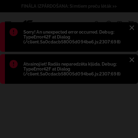
FINĀLA IZPĀRDOŠANA: Simtiem preču lētāk >>
1
Błąd
:
Sorry! An unexpected error occurred. Debug:
TypeError42F at Dialog
(/client.5a0cdacb58005d094be6.js:2307:698)
Błąd
:
Atvainojiet! Radās neparedzēta kļūda. Debug:
TypeError42F at Dialog
(/client.5a0cdacb58005d094be6.js:2307:698)