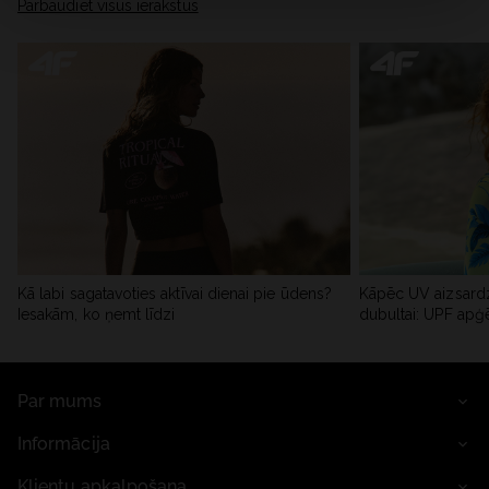
Pārbaudiet visus ierakstus
Kā labi sagatavoties aktīvai dienai pie ūdens?
Kāpēc UV aizsardz
Iesakām, ko ņemt līdzi
dubultai: UPF apģ
Par mums
Informācija
Klientu apkalpošana