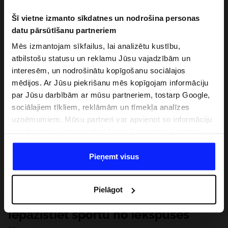
Šī vietne izmanto sīkdatnes un nodrošina personas
datu pārsūtīšanu partneriem
Mēs izmantojam sīkfailus, lai analizētu kustību,
atbilstošu statusu un reklamu Jūsu vajadzībām un
interesēm, un nodrošinātu kopīgošanu sociālajos
mēdijos. Ar Jūsu piekrišanu mēs kopīgojam informāciju
par Jūsu darbībām ar mūsu partneriem, tostarp Google,
sociālajiem tīkliem, reklāmām un tīmekļa analīzes
uzņēmumiem. Mūsu partneri var apvienot so informāciju
ar informāciju, ko sniedzat ārpus šīs vietnes,ka arī ar
datiem, ko viņi iegūst, izmantojot viņu pakalpojumus. Ar
Jūsu atļauju, mēs varam pārsūtīt Jūsu personas datus
Pieņemt visus
saviem partneriem, lai uzlabotu veidu, kadā tiek rādīta
tiešsaites reklāma, veiktu analītisko izpēti, pielāgotu
Pielāgot
saturu un uzlabotu mūsu partneru piedāvātos risinajumus
( piem. socialos tīklus). Detalizētu informāciju var atrast
Iepazīstiet sportu no iekšpuses
mūsu Privātuma politikā un sadaļā "Detaļas".