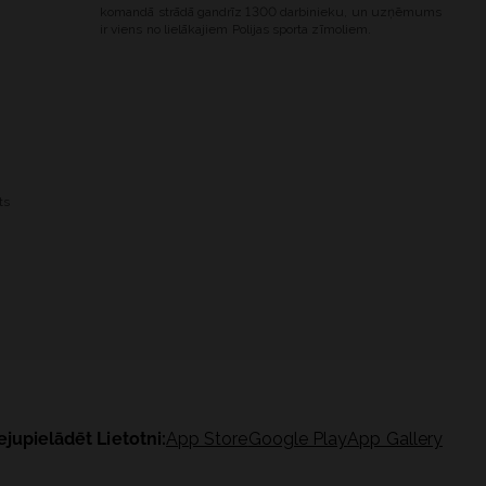
komandā strādā gandrīz 1300 darbinieku, un uzņēmums
ir viens no lielākajiem Polijas sporta zīmoliem.
ts
ejupielādēt Lietotni:
App Store
Google Play
App Gallery