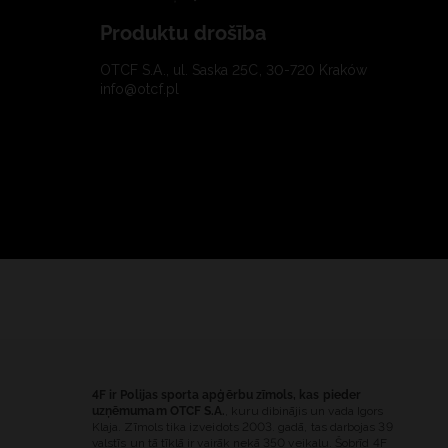
Produktu drošība
OTCF S.A., ul. Saska 25C, 30-720 Kraków
info@otcf.pl
4F ir Polijas sporta apģērbu zīmols, kas pieder
uzņēmumam OTCF S.A.
, kuru dibinājis un vada Igors
Klaja. Zīmols tika izveidots 2003. gadā, tas darbojas 39
valstīs un tā tīklā ir vairāk nekā 350 veikalu. Šobrīd 4F