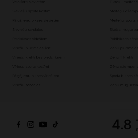
Velo šorti sievietēm
T krekli meiten
Sieviešu sporta kostīmi
Meiteņu džemper
Pārgājienu bikses sievietēm
Meiteņu sporta l
Sieviešu sandales
Skolas mugurs
Peldbikses vīriešiem
Peldbikses zēn
Vīriešu pludmales šorti
Zēnu pludmales 
Vīriešu krekli bez piedurknēm
Zēnu T krekli
Vīriešu sporta kostīmi
Zēnu džemperi a
Pārgājienu bikses vīriešiem
Sporta bikses z
Vīriešu sandales
Zēnu mugurso
4.8
B