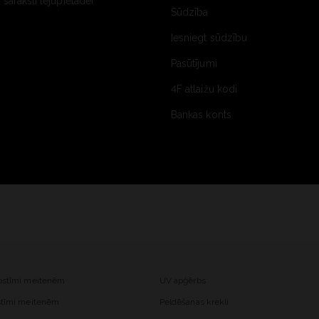
saraksti lejupielādei
Sūdzība
Iesniegt sūdzību
Pasūtījumi
4F atlaižu kodi
Bankas konts
kostīmi meitenēm
UV apģērbs
ostīmi meitenēm
Peldēšanas krekli