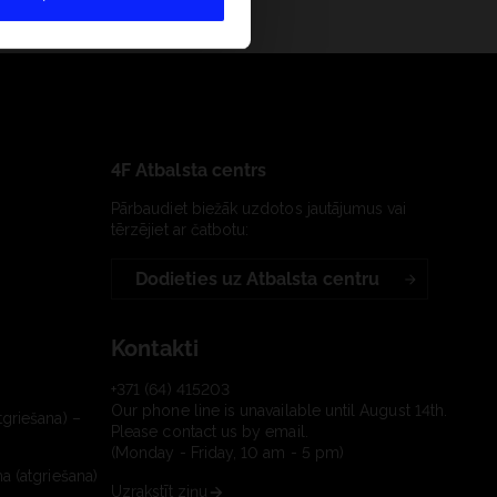
4F Atbalsta centrs
Pārbaudiet biežāk uzdotos jautājumus vai
tērzējiet ar čatbotu:
Dodieties uz Atbalsta centru
Kontakti
+371 (64) 415203
Our phone line is unavailable until August 14th.
tgriešana) –
Please contact us by email.
(Monday - Friday, 10 am - 5 pm)
a (atgriešana)
Uzrakstīt ziņu