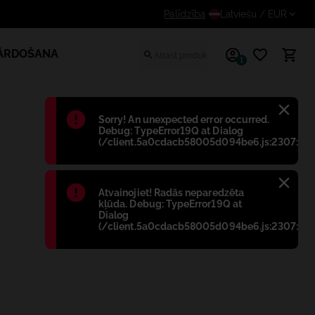
papildus atlaidi reģistrētiem lietotājiem
Palīdzība
Latviešu
/ EUR
PĀRDOŠANA
1
Błąd
:
Sorry! An unexpected error occurred.
Debug: TypeError19Q at Dialog
(/client.5a0cdacb58005d094be6.js:2307:698
Błąd
:
Atvainojiet! Radās neparedzēta
kļūda. Debug: TypeError19Q at
Dialog
(/client.5a0cdacb58005d094be6.js:2307:698