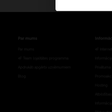
Par mums
Informāc
Par mums
4F Interne
4F Team lojalitātes programma
Informāci
Apdrukāti apģērbi uzņēmumiem
Privātuma 
Blog
Promoakci
Hosting
Atbilstības
Informācij