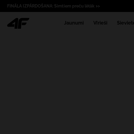
FINĀLA IZPĀRDOŠANA: Simtiem preču lētāk >>
Jaunumi
Vīrieši
Sieviet