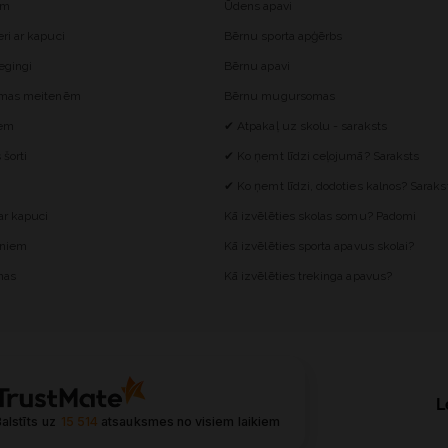
ēm
Ūdens apavi
i ar kapuci
Bērnu sporta apģērbs
egingi
Bērnu apavi
omas meitenēm
Bērnu mugursomas
iem
✔ Atpakaļ uz skolu - saraksts
šorti
✔ Ko ņemt līdzi ceļojumā? Saraksts
✔ Ko ņemt līdzi, dodoties kalnos? Saraks
r kapuci
Kā izvēlēties skolas somu? Padomi
ēniem
Kā izvēlēties sporta apavus skolai?
mas
Kā izvēlēties trekinga apavus?
L
alstīts uz
15 514
atsauksmes
no visiem laikiem