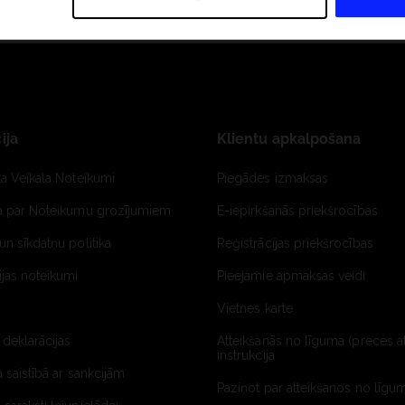
ija
Klientu apkalpošana
ta Veikala Noteikumi
Piegādes izmaksas
ja par Noteikumu grozījumiem
E-iepirkšanās priekšrocības
un sīkdatņu politika
Reģistrācijas priekšrocības
jas noteikumi
Pieejamie apmaksas veidi
Vietnes karte
 deklarācijas
Atteikšanās no līguma (preces a
instrukcija
a saistībā ar sankcijām
Paziņot par atteikšanos no līgum