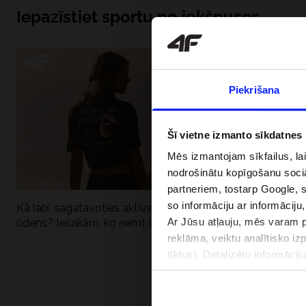
Iepazīstiet sportu no iekšpuses
Piekrišana
Šī vietne izmanto sīkdatnes
Mēs izmantojam sīkfailus, la
nodrošinātu kopīgošanu soci
partneriem, tostarp Google, 
so informāciju ar informāciju
Kā labi sagatavoties aktīvai dienai pie
Kāpēc UV aizsard
Ar Jūsu atļauju, mēs varam pā
ūdens? Iesakām, ko ņemt līdzi
dubultai: UPF a
reklāma, veiktu analītisko iz
tīklus). Detalizētu informāci
PIEGĀDES 