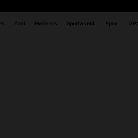
Saņem 
es
Zēni
Meitenes
Sporta veidi
Apavi
IZ