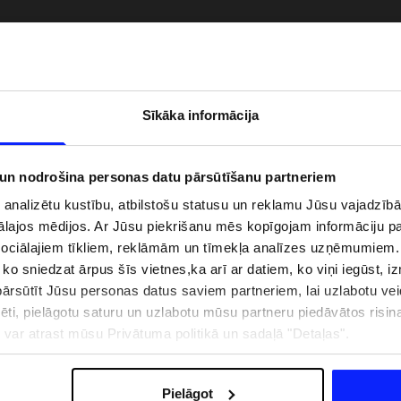
Sīkāka informācija
 un nodrošina personas datu pārsūtīšanu partneriem
i analizētu kustību, atbilstošu statusu un reklamu Jūsu vajadzī
ālajos mēdijos. Ar Jūsu piekrišanu mēs kopīgojam informāciju 
sociālajiem tīkliem, reklāmām un tīmekļa analīzes uzņēmumiem.
, ko sniedzat ārpus šīs vietnes,ka arī ar datiem, ko viņi iegūst, 
zībai pie ūdens jābūt
Jaunā 4F tenisa un padela kolekcija.
rsūtīt Jūsu personas datus saviem partneriem, lai uzlabotu veid
pģērbs + SPF
Sportiska funkcionalitāte satiekas ar
mūsdienīgu stilu
pēti, pielāgotu saturu un uzlabotu mūsu partneru piedāvātos risi
ju var atrast mūsu Privātuma politikā un sadaļā "Detaļas".
IZMAKSAS
VEIKALU ADRESES
B2B
4F TEAM LOJALITĀTES PR
Pielāgot