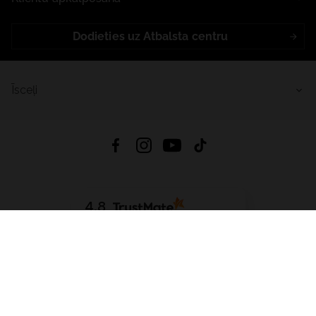
Dodieties uz Atbalsta centru
Īsceļi
4.8
Balstīts uz
15 514
atsauksmes
no visiem laikiem
Lejupielādēt Lietotni:
App Store
Google Play
App Gallery