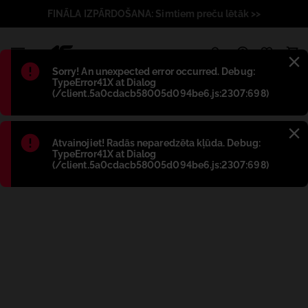
FINĀLA IZPĀRDOŠANA: Simtiem preču lētāk >>
1
Błąd
:
Sorry! An unexpected error occurred. Debug:
TypeError41X at Dialog
(/client.5a0cdacb58005d094be6.js:2307:698)
Błąd
:
Atvainojiet! Radās neparedzēta kļūda. Debug:
TypeError41X at Dialog
(/client.5a0cdacb58005d094be6.js:2307:698)