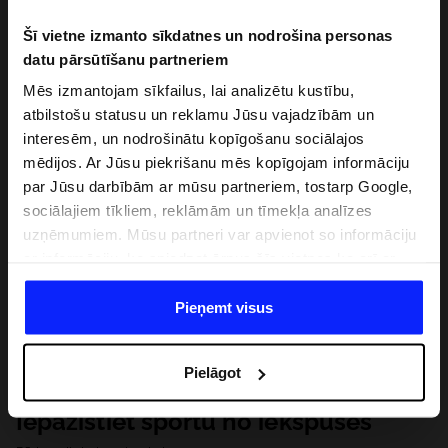
Šī vietne izmanto sīkdatnes un nodrošina personas
datu pārsūtīšanu partneriem
Mēs izmantojam sīkfailus, lai analizētu kustību,
atbilstošu statusu un reklamu Jūsu vajadzībām un
interesēm, un nodrošinātu kopīgošanu sociālajos
mēdijos. Ar Jūsu piekrišanu mēs kopīgojam informāciju
par Jūsu darbībām ar mūsu partneriem, tostarp Google,
sociālajiem tīkliem, reklāmām un tīmekļa analīzes
uzņēmumiem. Mūsu partneri var apvienot so informāciju
ar informāciju, ko sniedzat ārpus šīs vietnes,ka arī ar
datiem, ko viņi iegūst, izmantojot viņu pakalpojumus. Ar
Jūsu atļauju, mēs varam pārsūtīt Jūsu personas datus
Pieņemt visus
saviem partneriem, lai uzlabotu veidu, kadā tiek rādīta
tiešsaites reklāma, veiktu analītisko izpēti, pielāgotu
Pielāgot
saturu un uzlabotu mūsu partneru piedāvātos risinajumus
( piem. socialos tīklus). Detalizētu informāciju var atrast
Iepazīstiet sportu no iekšpuses
mūsu Privātuma politikā un sadaļā "Detaļas".