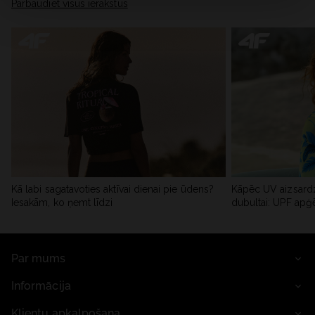
Pārbaudiet visus ierakstus
Kā labi sagatavoties aktīvai dienai pie ūdens?
Kāpēc UV aizsardz
Iesakām, ko ņemt līdzi
dubultai: UPF apģ
Par mums
Informācija
Klientu apkalpošana