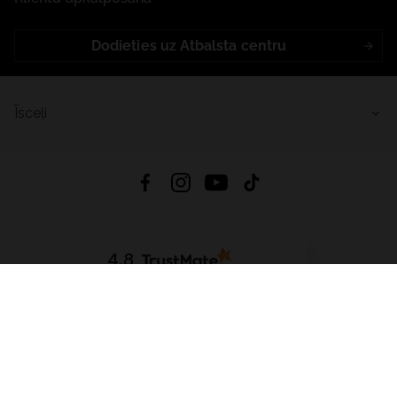
Dodieties uz Atbalsta centru
Īsceļi
4.8
Balstīts uz
15 517
atsauksmes
no visiem laikiem
Lejupielādēt Lietotni:
App Store
Google Play
App Gallery