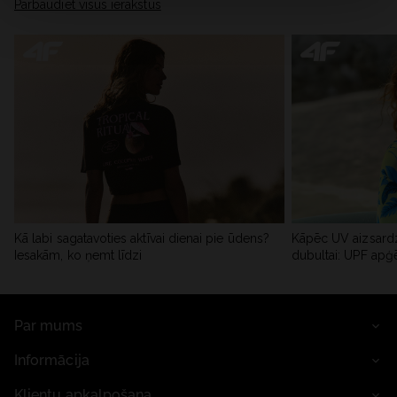
Pārbaudiet visus ierakstus
Kā labi sagatavoties aktīvai dienai pie ūdens?
Kāpēc UV aizsardz
Iesakām, ko ņemt līdzi
dubultai: UPF apģ
Par mums
Informācija
Klientu apkalpošana