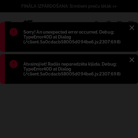
FINĀLA IZPĀRDOŠANA: Simtiem preču lētāk >>
1
Błąd
:
Sorry! An unexpected error occurred. Debug:
TypeError40D at Dialog
(/client.5a0cdacb58005d094be6.js:2307:698)
Błąd
:
Atvainojiet! Radās neparedzēta kļūda. Debug:
TypeError40D at Dialog
(/client.5a0cdacb58005d094be6.js:2307:698)