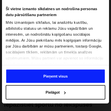
Šī vietne izmanto sīkdatnes un nodrošina personas
datu pārsūtīšanu partneriem
Mēs izmantojam sīkfailus, lai analizētu kustību,
atbilstošu statusu un reklamu Jūsu vajadzībām un
interesēm, un nodrošinātu kopīgošanu sociālajos
mēdijos. Ar Jūsu piekrišanu mēs kopīgojam informāciju
par Jūsu darbībām ar mūsu partneriem, tostarp Google,
sociālajiem tīkliem, reklāmām un tīmekļa analīzes
uzņēmumiem. Mūsu partneri var apvienot so informāciju
ar informāciju, ko sniedzat ārpus šīs vietnes,ka arī ar
datiem, ko viņi iegūst, izmantojot viņu pakalpojumus. Ar
Jūsu atļauju, mēs varam pārsūtīt Jūsu personas datus
Pieņemt visus
saviem partneriem, lai uzlabotu veidu, kadā tiek rādīta
tiešsaites reklāma, veiktu analītisko izpēti, pielāgotu
Pielāgot
saturu un uzlabotu mūsu partneru piedāvātos risinajumus
( piem. socialos tīklus). Detalizētu informāciju var atrast
Iepazīstiet sportu no iekšpuses
mūsu Privātuma politikā un sadaļā "Detaļas".