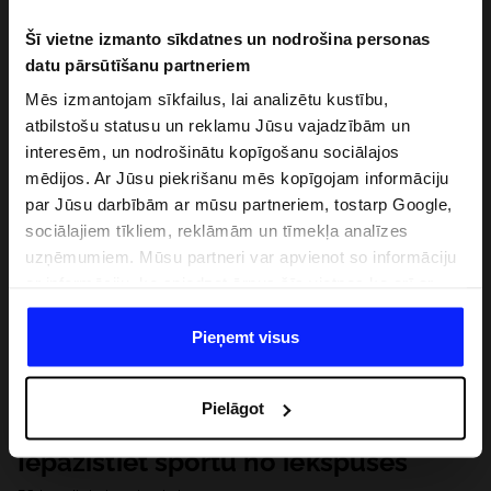
Šī vietne izmanto sīkdatnes un nodrošina personas
datu pārsūtīšanu partneriem
Mēs izmantojam sīkfailus, lai analizētu kustību,
atbilstošu statusu un reklamu Jūsu vajadzībām un
interesēm, un nodrošinātu kopīgošanu sociālajos
mēdijos. Ar Jūsu piekrišanu mēs kopīgojam informāciju
par Jūsu darbībām ar mūsu partneriem, tostarp Google,
sociālajiem tīkliem, reklāmām un tīmekļa analīzes
uzņēmumiem. Mūsu partneri var apvienot so informāciju
ar informāciju, ko sniedzat ārpus šīs vietnes,ka arī ar
datiem, ko viņi iegūst, izmantojot viņu pakalpojumus. Ar
Jūsu atļauju, mēs varam pārsūtīt Jūsu personas datus
Pieņemt visus
saviem partneriem, lai uzlabotu veidu, kadā tiek rādīta
tiešsaites reklāma, veiktu analītisko izpēti, pielāgotu
Pielāgot
saturu un uzlabotu mūsu partneru piedāvātos risinajumus
( piem. socialos tīklus). Detalizētu informāciju var atrast
Iepazīstiet sportu no iekšpuses
mūsu Privātuma politikā un sadaļā "Detaļas".