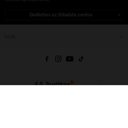
Dodieties uz Atbalsta centru
Īsceļi
4.8
Balstīts uz
15 508
atsauksmes
no visiem laikiem
Lejupielādēt Lietotni:
App Store
Google Play
App Gallery