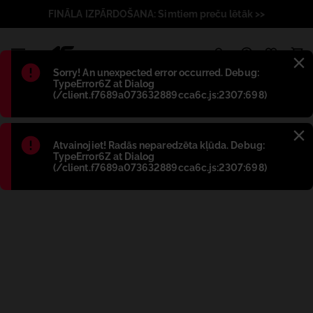
FINĀLA IZPĀRDOŠANA: Simtiem preču lētāk >>
1
Błąd
:
Sorry! An unexpected error occurred. Debug:
TypeError6Z at Dialog
(/client.f7689a073632889cca6c.js:2307:698)
Błąd
:
Atvainojiet! Radās neparedzēta kļūda. Debug:
TypeError6Z at Dialog
(/client.f7689a073632889cca6c.js:2307:698)