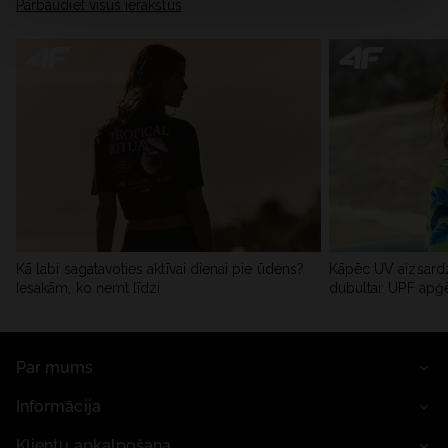
Pārbaudiet visus ierakstus
Kā labi sagatavoties aktīvai dienai pie ūdens?
Kāpēc UV aizsardz
Iesakām, ko ņemt līdzi
dubultai: UPF apģ
Par mums
Informācija
Klientu apkalpošana