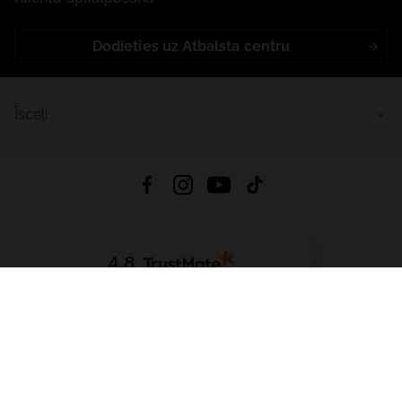
Dodieties uz Atbalsta centru
Īsceļi
4.8
Balstīts uz
15 512
atsauksmes
no visiem laikiem
Lejupielādēt Lietotni:
App Store
Google Play
App Gallery