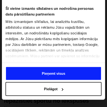
Šī vietne izmanto sīkdatnes un nodrošina personas
datu pārsūtīšanu partneriem
Mēs izmantojam sīkfailus, lai analizētu kustību,
atbilstošu statusu un reklamu Jūsu vajadzībām un
interesēm, un nodrošinātu kopīgošanu sociālajos
mēdijos. Ar Jūsu piekrišanu mēs kopīgojam informāciju
par Jūsu darbībām ar mūsu partneriem, tostarp Google,
sociālajiem tīkliem, reklāmām un tīmekļa analīzes
uzņēmumiem. Mūsu partneri var apvienot so informāciju
ar informāciju, ko sniedzat ārpus šīs vietnes,ka arī ar
datiem, ko viņi iegūst, izmantojot viņu pakalpojumus. Ar
Jūsu atļauju, mēs varam pārsūtīt Jūsu personas datus
Pieņemt visus
saviem partneriem, lai uzlabotu veidu, kadā tiek rādīta
tiešsaites reklāma, veiktu analītisko izpēti, pielāgotu
Pielāgot
saturu un uzlabotu mūsu partneru piedāvātos risinajumus
( piem. socialos tīklus). Detalizētu informāciju var atrast
Iepazīstiet sportu no iekšpuses
mūsu Privātuma politikā un sadaļā "Detaļas".