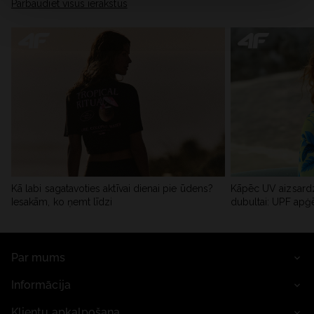
Pārbaudiet visus ierakstus
Kā labi sagatavoties aktīvai dienai pie ūdens?
Kāpēc UV aizsardz
Iesakām, ko ņemt līdzi
dubultai: UPF apģ
Par mums
Informācija
Klientu apkalpošana