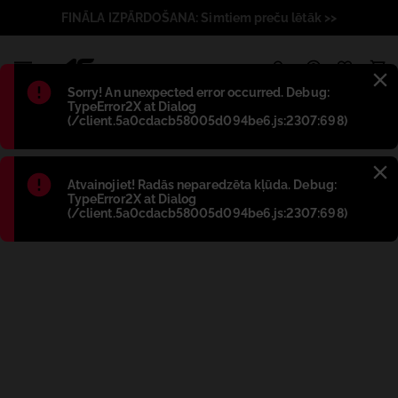
FINĀLA IZPĀRDOŠANA: Simtiem preču lētāk >>
1
Błąd
:
Sorry! An unexpected error occurred. Debug:
TypeError2X at Dialog
(/client.5a0cdacb58005d094be6.js:2307:698)
Błąd
:
Atvainojiet! Radās neparedzēta kļūda. Debug:
TypeError2X at Dialog
(/client.5a0cdacb58005d094be6.js:2307:698)