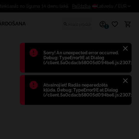
Bezmaksas atteikšanās no līguma 14 dienu la
Palīdzība
Latviešu
/ EUR
PĀRDOŠANA
1
Błąd
:
Sorry! An unexpected error occurred.
Debug: TypeError9E at Dialog
(/client.5a0cdacb58005d094be6.js:2307:698
Błąd
:
Atvainojiet! Radās neparedzēta
kļūda. Debug: TypeError9E at Dialog
(/client.5a0cdacb58005d094be6.js:2307:698