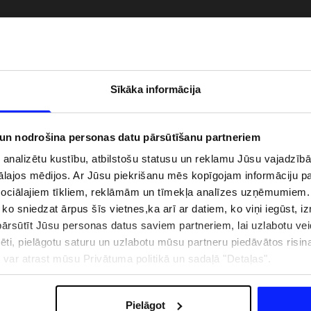
Sīkāka informācija
 un nodrošina personas datu pārsūtīšanu partneriem
i analizētu kustību, atbilstošu statusu un reklamu Jūsu vajadzī
ālajos mēdijos. Ar Jūsu piekrišanu mēs kopīgojam informāciju 
sociālajiem tīkliem, reklāmām un tīmekļa analīzes uzņēmumiem.
, ko sniedzat ārpus šīs vietnes,ka arī ar datiem, ko viņi iegūst, 
zībai pie ūdens jābūt
Jaunā 4F tenisa un padela kolekcija.
rsūtīt Jūsu personas datus saviem partneriem, lai uzlabotu veid
pģērbs + SPF
Sportiska funkcionalitāte satiekas ar
mūsdienīgu stilu
pēti, pielāgotu saturu un uzlabotu mūsu partneru piedāvātos risi
ju var atrast mūsu Privātuma politikā un sadaļā "Detaļas".
IZMAKSAS
VEIKALU ADRESES
B2B
4F TEAM LOJALITĀTES PR
Pielāgot