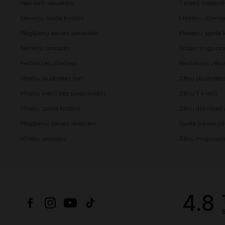
Velo šorti sievietēm
T krekli meiten
Sieviešu sporta kostīmi
Meiteņu džemper
Pārgājienu bikses sievietēm
Meiteņu sporta l
Sieviešu sandales
Skolas mugurs
Peldbikses vīriešiem
Peldbikses zēn
Vīriešu pludmales šorti
Zēnu pludmales 
Vīriešu krekli bez piedurknēm
Zēnu T krekli
Vīriešu sporta kostīmi
Zēnu džemperi a
Pārgājienu bikses vīriešiem
Sporta bikses z
Vīriešu sandales
Zēnu mugurso
4.8
B