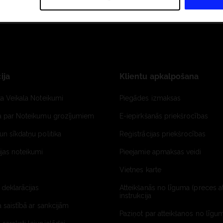
ija
Klientu apkalpošana
ta Veikala Noteikumi
Piegādes izmaksas
ja par Noteikumu grozījumiem
E-iepirkšanās priekšrocības
un sīkdatņu politika
Reģistrācijas priekšrocības
jas noteikumi
Pieejamie apmaksas veidi
Vietnes karte
 deklarācijas
Atteikšanās no līguma (preces a
instrukcija
a saistībā ar sankcijām
Paziņot par atteikšanos no līgum