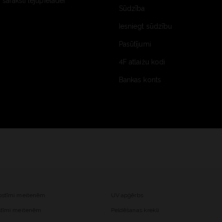
saraksti lejupielādei
Sūdzība
Iesniegt sūdzību
Pasūtījumi
4F atlaižu kodi
Bankas konts
kostīmi meitenēm
UV apģērbs
ostīmi meitenēm
Peldēšanas krekli