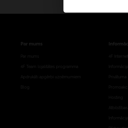
Par mums
Informāc
Par mums
4F Interne
4F Team lojalitātes programma
Informāci
Apdrukāti apģērbi uzņēmumiem
Privātuma 
Blog
Promoakci
Hosting
Atbilstības
Informācij