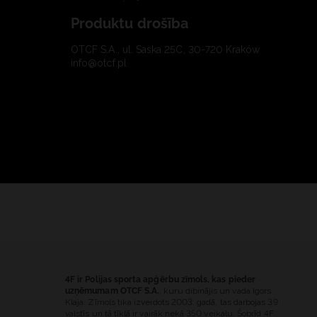
Produktu drošība
OTCF S.A., ul. Saska 25C, 30-720 Kraków
info@otcf.pl
4F ir Polijas sporta apģērbu zīmols, kas pieder
uzņēmumam OTCF S.A.
, kuru dibinājis un vada Igors
Klaja. Zīmols tika izveidots 2003. gadā, tas darbojas 39
valstīs un tā tīklā ir vairāk nekā 350 veikalu. Šobrīd 4F