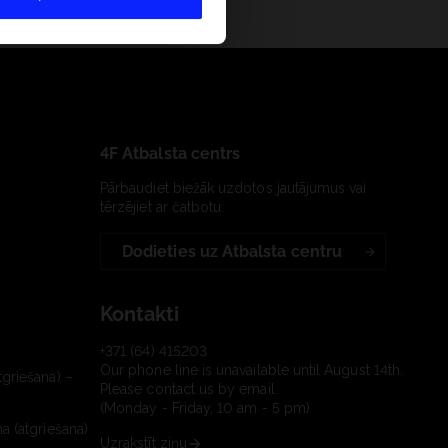
4F Atbalsta centrs
Pārbaudiet biežāk uzdotos jautājumus vai
tērzējiet ar čatbotu:
Dodieties uz Atbalsta centru
Kontakti
+371 (64) 415203
Our phone line is unavailable until August 14th.
tgriešana) –
Please contact us by email.
(Monday - Friday, 10 am - 5 pm)
a (atgriešana)
Uzrakstīt ziņu