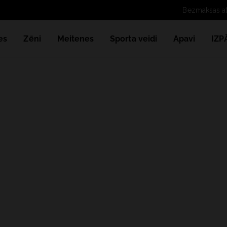
es
Zēni
Meitenes
Sporta veidi
Apavi
IZ