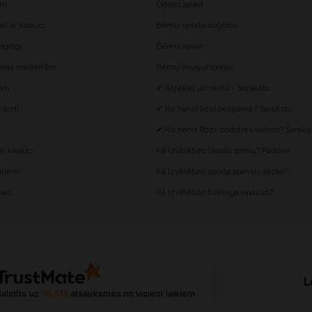
ēm
Ūdens apavi
i ar kapuci
Bērnu sporta apģērbs
egingi
Bērnu apavi
omas meitenēm
Bērnu mugursomas
iem
✔ Atpakaļ uz skolu - saraksts
šorti
✔ Ko ņemt līdzi ceļojumā? Saraksts
✔ Ko ņemt līdzi, dodoties kalnos? Saraks
r kapuci
Kā izvēlēties skolas somu? Padomi
ēniem
Kā izvēlēties sporta apavus skolai?
mas
Kā izvēlēties trekinga apavus?
L
alstīts uz
15 513
atsauksmes
no visiem laikiem