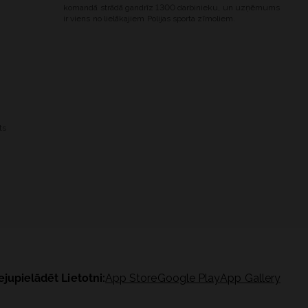
komandā strādā gandrīz 1300 darbinieku, un uzņēmums
ir viens no lielākajiem Polijas sporta zīmoliem.
ts
ejupielādēt Lietotni:
App Store
Google Play
App Gallery