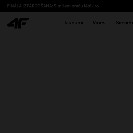
FINĀLA IZPĀRDOŠANA: Simtiem preču lētāk >>
Jaunumi
Vīrieši
Sieviet