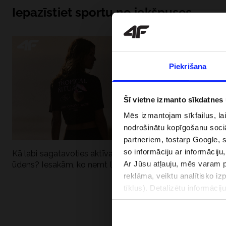
Iepazīstiet sportu no iekšpuses
Piekrišana
Šī vietne izmanto sīkdatnes
Mēs izmantojam sīkfailus, la
nodrošinātu kopīgošanu soci
partneriem, tostarp Google, 
so informāciju ar informāciju
Kā labi sagatavoties aktīvai dienai pie
Kāpēc UV aizsard
Ar Jūsu atļauju, mēs varam pā
ūdens? Iesakām, ko ņemt līdzi
dubultai: UPF a
reklāma, veiktu analītisko iz
tīklus). Detalizētu informāci
PIEGĀDES 