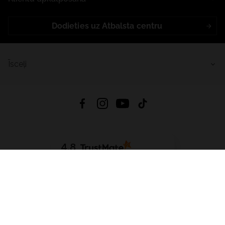
Dodieties uz Atbalsta centru
Īsceļi
4.8
Balstīts uz
15 509
atsauksmes
no visiem laikiem
Lejupielādēt Lietotni:
App Store
Google Play
App Gallery