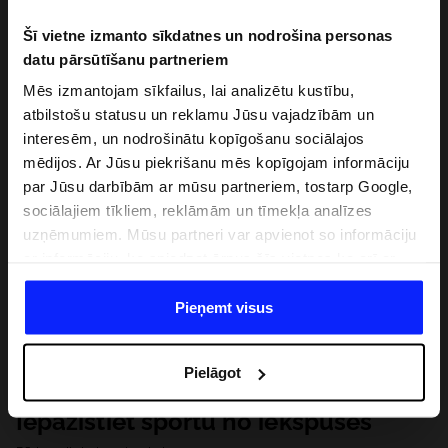
Šī vietne izmanto sīkdatnes un nodrošina personas
datu pārsūtīšanu partneriem
Mēs izmantojam sīkfailus, lai analizētu kustību,
atbilstošu statusu un reklamu Jūsu vajadzībām un
interesēm, un nodrošinātu kopīgošanu sociālajos
mēdijos. Ar Jūsu piekrišanu mēs kopīgojam informāciju
par Jūsu darbībām ar mūsu partneriem, tostarp Google,
sociālajiem tīkliem, reklāmām un tīmekļa analīzes
uzņēmumiem. Mūsu partneri var apvienot so informāciju
ar informāciju, ko sniedzat ārpus šīs vietnes,ka arī ar
datiem, ko viņi iegūst, izmantojot viņu pakalpojumus. Ar
Jūsu atļauju, mēs varam pārsūtīt Jūsu personas datus
Pieņemt visus
saviem partneriem, lai uzlabotu veidu, kadā tiek rādīta
tiešsaites reklāma, veiktu analītisko izpēti, pielāgotu
Pielāgot
saturu un uzlabotu mūsu partneru piedāvātos risinajumus
( piem. socialos tīklus). Detalizētu informāciju var atrast
Iepazīstiet sportu no iekšpuses
mūsu Privātuma politikā un sadaļā "Detaļas".