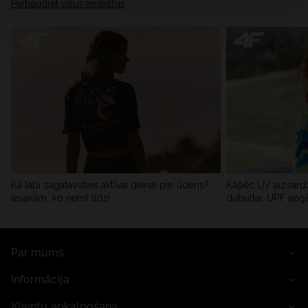
Pārbaudiet visus ierakstus
Kā labi sagatavoties aktīvai dienai pie ūdens?
Kāpēc UV aizsardz
Iesakām, ko ņemt līdzi
dubultai: UPF apģ
Par mums
Informācija
Klientu apkalpošana