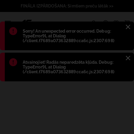
FINĀLA IZPĀRDOŠANA: Simtiem preču lētāk >>
1
Błąd
:
Sorry! An unexpected error occurred. Debug:
TypeError9L at Dialog
(/client.f7689a073632889cca6c.js:2307:698)
Błąd
:
Atvainojiet! Radās neparedzēta kļūda. Debug:
TypeError9L at Dialog
(/client.f7689a073632889cca6c.js:2307:698)