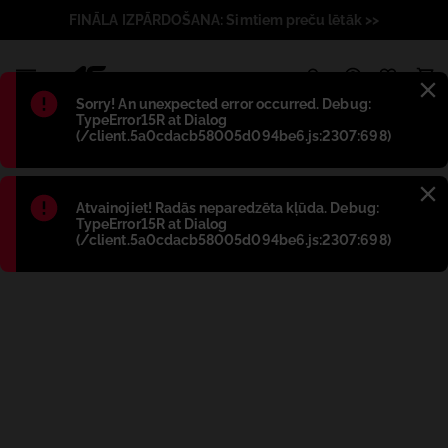
FINĀLA IZPĀRDOŠANA: Simtiem preču lētāk >>
1
Błąd
:
Sorry! An unexpected error occurred. Debug:
TypeError15R at Dialog
(/client.5a0cdacb58005d094be6.js:2307:698)
Błąd
:
Atvainojiet! Radās neparedzēta kļūda. Debug:
TypeError15R at Dialog
(/client.5a0cdacb58005d094be6.js:2307:698)