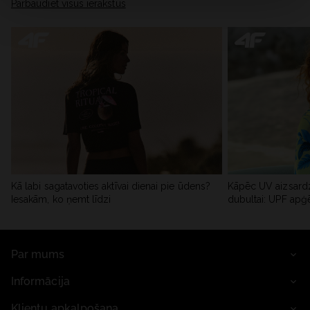
Pārbaudiet visus ierakstus
Kā labi sagatavoties aktīvai dienai pie ūdens?
Kāpēc UV aizsardz
Iesakām, ko ņemt līdzi
dubultai: UPF apģ
Par mums
Informācija
Klientu apkalpošana