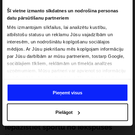
Šī vietne izmanto sīkdatnes un nodrošina personas
datu pārsūtīšanu partneriem
Mēs izmantojam sīkfailus, lai analizētu kustību,
atbilstošu statusu un reklamu Jūsu vajadzībām un
interesēm, un nodrošinātu kopīgošanu sociālajos
mēdijos. Ar Jūsu piekrišanu mēs kopīgojam informāciju
par Jūsu darbībām ar mūsu partneriem, tostarp Google,
sociālajiem tīkliem, reklāmām un tīmekļa analīzes
uzņēmumiem. Mūsu partneri var apvienot so informāciju
ar informāciju, ko sniedzat ārpus šīs vietnes,ka arī ar
datiem, ko viņi iegūst, izmantojot viņu pakalpojumus. Ar
Jūsu atļauju, mēs varam pārsūtīt Jūsu personas datus
Pieņemt visus
saviem partneriem, lai uzlabotu veidu, kadā tiek rādīta
tiešsaites reklāma, veiktu analītisko izpēti, pielāgotu
Pielāgot
saturu un uzlabotu mūsu partneru piedāvātos risinajumus
( piem. socialos tīklus). Detalizētu informāciju var atrast
Iepazīstiet sportu no iekšpuses
mūsu Privātuma politikā un sadaļā "Detaļas".