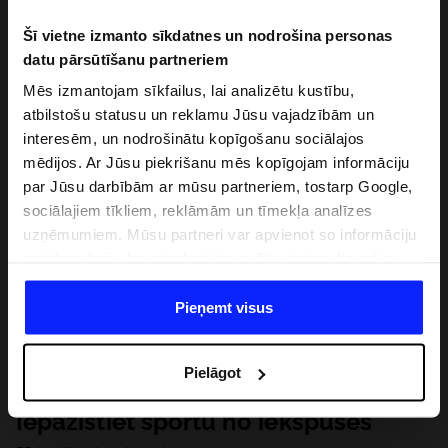
Šī vietne izmanto sīkdatnes un nodrošina personas
datu pārsūtīšanu partneriem
Mēs izmantojam sīkfailus, lai analizētu kustību,
atbilstošu statusu un reklamu Jūsu vajadzībām un
interesēm, un nodrošinātu kopīgošanu sociālajos
mēdijos. Ar Jūsu piekrišanu mēs kopīgojam informāciju
par Jūsu darbībām ar mūsu partneriem, tostarp Google,
sociālajiem tīkliem, reklāmām un tīmekļa analīzes
uzņēmumiem. Mūsu partneri var apvienot so informāciju
ar informāciju, ko sniedzat ārpus šīs vietnes,ka arī ar
datiem, ko viņi iegūst, izmantojot viņu pakalpojumus. Ar
Jūsu atļauju, mēs varam pārsūtīt Jūsu personas datus
Pieņemt visus
saviem partneriem, lai uzlabotu veidu, kadā tiek rādīta
tiešsaites reklāma, veiktu analītisko izpēti, pielāgotu
Pielāgot
saturu un uzlabotu mūsu partneru piedāvātos risinajumus
( piem. socialos tīklus). Detalizētu informāciju var atrast
Iepazīstiet sportu no iekšpuses
mūsu Privātuma politikā un sadaļā "Detaļas".