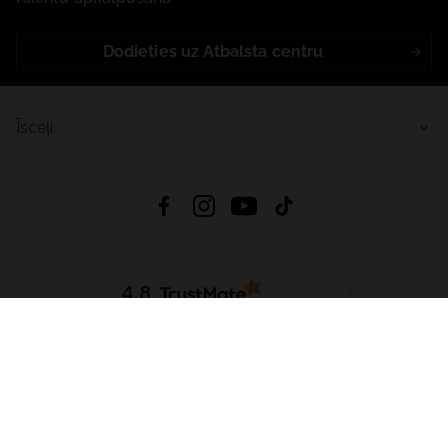
Dodieties uz Atbalsta centru
Īsceļi
4.8
Balstīts uz
15 511
atsauksmes
no visiem laikiem
Lejupielādēt Lietotni:
App Store
Google Play
App Gallery