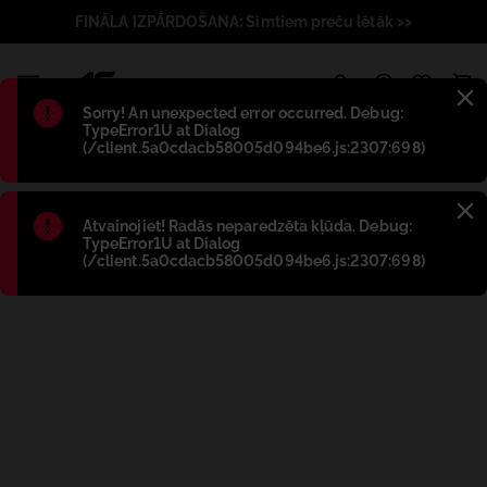
FINĀLA IZPĀRDOŠANA: Simtiem preču lētāk >>
1
Błąd
:
Sorry! An unexpected error occurred. Debug:
TypeError1U at Dialog
(/client.5a0cdacb58005d094be6.js:2307:698)
Błąd
:
Atvainojiet! Radās neparedzēta kļūda. Debug:
TypeError1U at Dialog
(/client.5a0cdacb58005d094be6.js:2307:698)