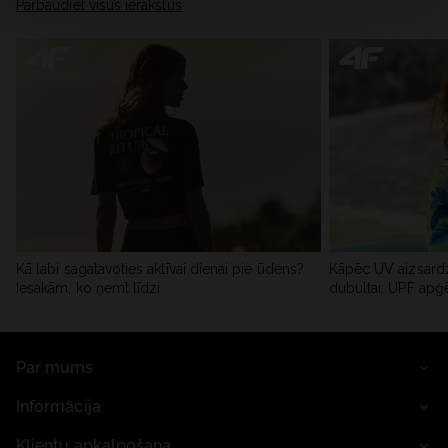
Pārbaudiet visus ierakstus
Kā labi sagatavoties aktīvai dienai pie ūdens?
Kāpēc UV aizsardz
Iesakām, ko ņemt līdzi
dubultai: UPF apģ
Par mums
Informācija
Klientu apkalpošana