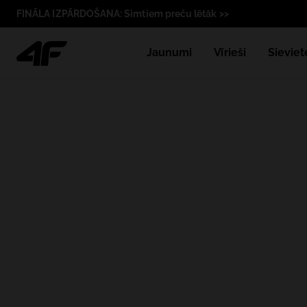
FINĀLA IZPĀRDOŠANA: Simtiem preču lētāk >>
Jaunumi
Vīrieši
Sieviet