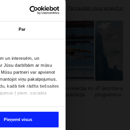
Pārbaudiet visus ierakstus
Par
bām un interesēm, un
par Jūsu darbībām ar mūsu
 Mūsu partneri var apvienot
izmantojot viņu pakalpojumus.
u, kadā tiek rādīta tiešsaites
Aqua Force - jaunā baseina kolekcija, ko
4F lietotne un 4
najumus ( piem. socialos
iesaka Polijas Peldēšanas federācija
programma - kāp
Pieņemt visus
OGRAMMA