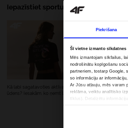
Iepazīstiet sportu no iekšpuses
Piekrišana
Šī vietne izmanto sīkdatnes
Mēs izmantojam sīkfailus, la
nodrošinātu kopīgošanu soci
partneriem, tostarp Google, 
so informāciju ar informāciju
Ar Jūsu atļauju, mēs varam pā
Kā labi sagatavoties aktīvai dienai pie
Kāpēc UV aizsard
reklāma, veiktu analītisko iz
ūdens? Iesakām, ko ņemt līdzi
dubultai: UPF a
tīklus). Detalizētu informāci
PIEGĀDES 