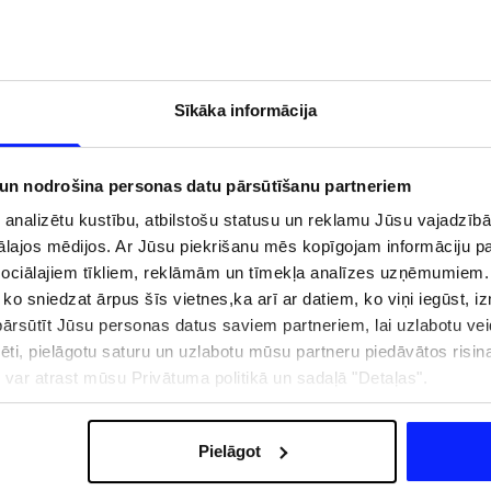
Sīkāka informācija
 un nodrošina personas datu pārsūtīšanu partneriem
i analizētu kustību, atbilstošu statusu un reklamu Jūsu vajadzī
ālajos mēdijos. Ar Jūsu piekrišanu mēs kopīgojam informāciju 
sociālajiem tīkliem, reklāmām un tīmekļa analīzes uzņēmumiem.
, ko sniedzat ārpus šīs vietnes,ka arī ar datiem, ko viņi iegūst, 
rsūtīt Jūsu personas datus saviem partneriem, lai uzlabotu veid
zībai pie ūdens jābūt
Jaunā 4F tenisa un padela kolekcija.
pēti, pielāgotu saturu un uzlabotu mūsu partneru piedāvātos risi
pģērbs + SPF
Sportiska funkcionalitāte satiekas ar
ju var atrast mūsu Privātuma politikā un sadaļā "Detaļas".
mūsdienīgu stilu
Pielāgot
IZMAKSAS
VEIKALU ADRESES
B2B
4F TEAM LOJALITĀTES PR