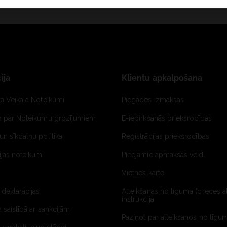
ija
Klientu apkalpošana
ta Veikala Noteikumi
Piegādes izmaksas
ja par Noteikumu grozījumiem
E-iepirkšanās priekšrocības
un sīkdatņu politika
Reģistrācijas priekšrocības
jas noteikumi
Pieejamie apmaksas veidi
Vietnes karte
 deklarācijas
Atteikšanās no līguma (preces a
instrukcija
a saistībā ar sankcijām
Paziņot par atteikšanos no līgum