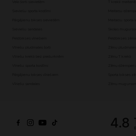
Velo šorti sievietēm
T krekli meiten
Sieviešu sporta kostīmi
Meiteņu džemper
Pārgājienu bikses sievietēm
Meiteņu sporta l
Sieviešu sandales
Skolas mugurs
Peldbikses vīriešiem
Peldbikses zēn
Vīriešu pludmales šorti
Zēnu pludmales 
Vīriešu krekli bez piedurknēm
Zēnu T krekli
Vīriešu sporta kostīmi
Zēnu džemperi a
Pārgājienu bikses vīriešiem
Sporta bikses z
Vīriešu sandales
Zēnu mugurso
4.8
B