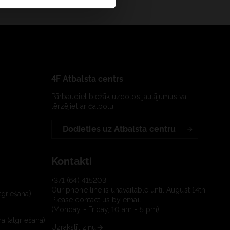
4F Atbalsta centrs
Pārbaudiet biežāk uzdotos jautājumus vai
tērzējiet ar čatbotu:
Dodieties uz Atbalsta centru
Kontakti
+371 (64) 415203
Our phone line is unavailable until August 14th.
tgriešana) –
Please contact us by email.
(Monday - Friday, 10 am - 5 pm)
a (atgriešana)
Uzrakstīt ziņu