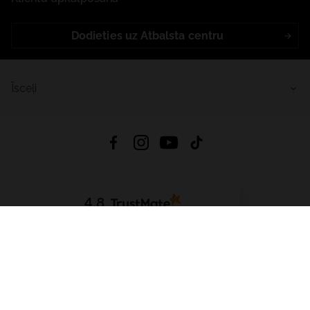
Dodieties uz Atbalsta centru
Īsceļi
4.8
Balstīts uz
15 509
atsauksmes
no visiem laikiem
Lejupielādēt Lietotni:
App Store
Google Play
App Gallery