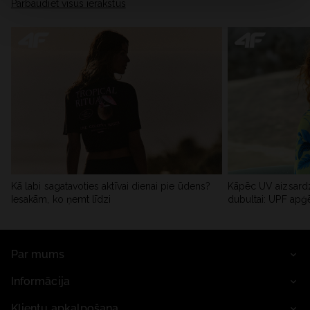
Pārbaudiet visus ierakstus
Kā labi sagatavoties aktīvai dienai pie ūdens?
Kāpēc UV aizsardz
Iesakām, ko ņemt līdzi
dubultai: UPF apģ
Par mums
Informācija
Klientu apkalpošana