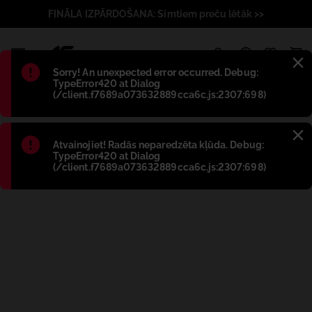
FINĀLA IZPĀRDOŠANA: Simtiem preču lētāk >>
1
Błąd
:
Sorry! An unexpected error occurred. Debug:
TypeError420 at Dialog
(/client.f7689a073632889cca6c.js:2307:698)
Błąd
:
Atvainojiet! Radās neparedzēta kļūda. Debug:
TypeError420 at Dialog
(/client.f7689a073632889cca6c.js:2307:698)