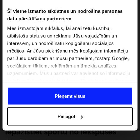
Šī vietne izmanto sīkdatnes un nodrošina personas
datu pārsūtīšanu partneriem
Mēs izmantojam sīkfailus, lai analizētu kustību,
atbilstošu statusu un reklamu Jūsu vajadzībām un
interesēm, un nodrošinātu kopīgošanu sociālajos
mēdijos. Ar Jūsu piekrišanu mēs kopīgojam informāciju
par Jūsu darbībām ar mūsu partneriem, tostarp Google,
sociālajiem tīkliem, reklāmām un tīmekļa analīzes
uzņēmumiem. Mūsu partneri var apvienot so informāciju
ar informāciju, ko sniedzat ārpus šīs vietnes,ka arī ar
datiem, ko viņi iegūst, izmantojot viņu pakalpojumus. Ar
Jūsu atļauju, mēs varam pārsūtīt Jūsu personas datus
Pieņemt visus
saviem partneriem, lai uzlabotu veidu, kadā tiek rādīta
tiešsaites reklāma, veiktu analītisko izpēti, pielāgotu
Pielāgot
saturu un uzlabotu mūsu partneru piedāvātos risinajumus
( piem. socialos tīklus). Detalizētu informāciju var atrast
Iepazīstiet sportu no iekšpuses
mūsu Privātuma politikā un sadaļā "Detaļas".