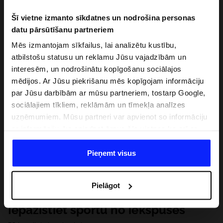
Šī vietne izmanto sīkdatnes un nodrošina personas
datu pārsūtīšanu partneriem
Mēs izmantojam sīkfailus, lai analizētu kustību,
atbilstošu statusu un reklamu Jūsu vajadzībām un
interesēm, un nodrošinātu kopīgošanu sociālajos
mēdijos. Ar Jūsu piekrišanu mēs kopīgojam informāciju
par Jūsu darbībām ar mūsu partneriem, tostarp Google,
sociālajiem tīkliem, reklāmām un tīmekļa analīzes
uzņēmumiem. Mūsu partneri var apvienot so informāciju
ar informāciju, ko sniedzat ārpus šīs vietnes,ka arī ar
datiem, ko viņi iegūst, izmantojot viņu pakalpojumus. Ar
Jūsu atļauju, mēs varam pārsūtīt Jūsu personas datus
Pieņemt visus
saviem partneriem, lai uzlabotu veidu, kadā tiek rādīta
tiešsaites reklāma, veiktu analītisko izpēti, pielāgotu
Pielāgot
saturu un uzlabotu mūsu partneru piedāvātos risinajumus
( piem. socialos tīklus). Detalizētu informāciju var atrast
Iepazīstiet sportu no iekšpuses
mūsu Privātuma politikā un sadaļā "Detaļas".