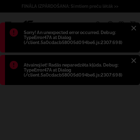
FINĀLA IZPĀRDOŠANA: Simtiem preču lētāk >>
1
Błąd
:
Sorry! An unexpected error occurred. Debug:
TypeError47A at Dialog
(/client.5a0cdacb58005d094be6.js:2307:698)
Błąd
:
Atvainojiet! Radās neparedzēta kļūda. Debug:
TypeError47A at Dialog
(/client.5a0cdacb58005d094be6.js:2307:698)