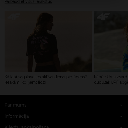
Pārbaudiet visus ierakstus
Kā labi sagatavoties aktīvai dienai pie ūdens?
Kāpēc UV aizsardz
Iesakām, ko ņemt līdzi
dubultai: UPF apģ
Par mums
Informācija
Klientu apkalpošana