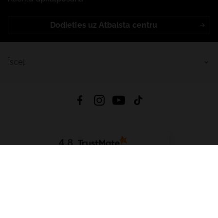
Dodieties uz Atbalsta centru
Īsceļi
4.8
Balstīts uz
15 513
atsauksmes
no visiem laikiem
Lejupielādēt Lietotni:
App Store
Google Play
App Gallery