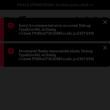
FINĀLA IZPĀRDOŠANA: Simtiem preču lētāk >>
1
Błąd
:
Sorry! An unexpected error occurred. Debug:
TypeError46L at Dialog
(/client.f7689a073632889cca6c.js:2307:698)
Błąd
:
Atvainojiet! Radās neparedzēta kļūda. Debug:
TypeError46L at Dialog
(/client.f7689a073632889cca6c.js:2307:698)