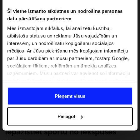
Šī vietne izmanto sīkdatnes un nodrošina personas
datu pārsūtīšanu partneriem
Mēs izmantojam sīkfailus, lai analizētu kustību,
atbilstošu statusu un reklamu Jūsu vajadzībām un
interesēm, un nodrošinātu kopīgošanu sociālajos
mēdijos. Ar Jūsu piekrišanu mēs kopīgojam informāciju
par Jūsu darbībām ar mūsu partneriem, tostarp Google,
sociālajiem tīkliem, reklāmām un tīmekļa analīzes
uzņēmumiem. Mūsu partneri var apvienot so informāciju
ar informāciju, ko sniedzat ārpus šīs vietnes,ka arī ar
datiem, ko viņi iegūst, izmantojot viņu pakalpojumus. Ar
Jūsu atļauju, mēs varam pārsūtīt Jūsu personas datus
Pieņemt visus
saviem partneriem, lai uzlabotu veidu, kadā tiek rādīta
tiešsaites reklāma, veiktu analītisko izpēti, pielāgotu
Pielāgot
saturu un uzlabotu mūsu partneru piedāvātos risinajumus
( piem. socialos tīklus). Detalizētu informāciju var atrast
Iepazīstiet sportu no iekšpuses
mūsu Privātuma politikā un sadaļā "Detaļas".