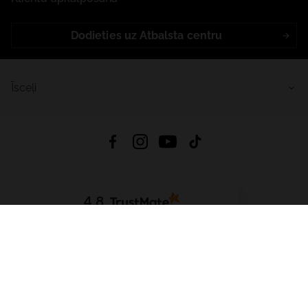
Dodieties uz Atbalsta centru
Īsceļi
4.8
Balstīts uz
15 509
atsauksmes
no visiem laikiem
Lejupielādēt Lietotni:
App Store
Google Play
App Gallery