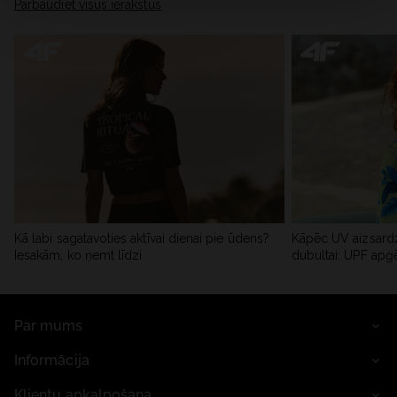
Pārbaudiet visus ierakstus
Kā labi sagatavoties aktīvai dienai pie ūdens?
Kāpēc UV aizsardz
Iesakām, ko ņemt līdzi
dubultai: UPF apģ
Par mums
Informācija
Klientu apkalpošana