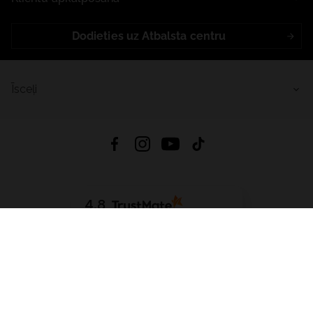
Dodieties uz Atbalsta centru
Īsceļi
4.8
Balstīts uz
15 511
atsauksmes
no visiem laikiem
Lejupielādēt Lietotni:
App Store
Google Play
App Gallery