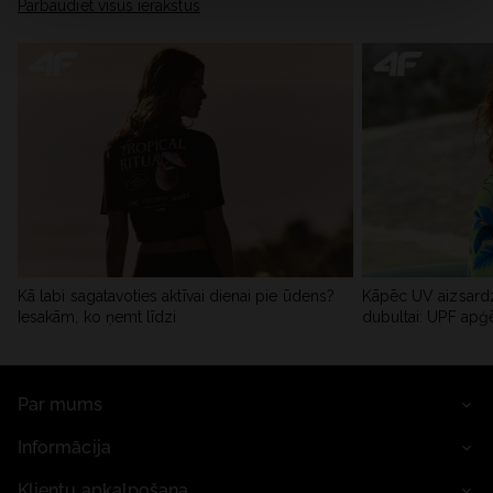
Pārbaudiet visus ierakstus
Kā labi sagatavoties aktīvai dienai pie ūdens?
Kāpēc UV aizsardz
Iesakām, ko ņemt līdzi
dubultai: UPF apģ
Par mums
Informācija
Klientu apkalpošana