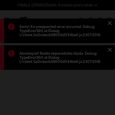
FINĀLA IZPĀRDOŠANA: Simtiem preču lētāk >>
1
Błąd
:
Sorry! An unexpected error occurred. Debug:
TypeError36O at Dialog
(/client.5a0cdacb58005d094be6.js:2307:698)
Błąd
:
Atvainojiet! Radās neparedzēta kļūda. Debug:
TypeError36O at Dialog
(/client.5a0cdacb58005d094be6.js:2307:698)