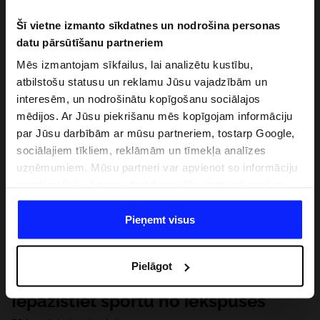
Šī vietne izmanto sīkdatnes un nodrošina personas
datu pārsūtīšanu partneriem
Mēs izmantojam sīkfailus, lai analizētu kustību,
atbilstošu statusu un reklamu Jūsu vajadzībām un
interesēm, un nodrošinātu kopīgošanu sociālajos
mēdijos. Ar Jūsu piekrišanu mēs kopīgojam informāciju
par Jūsu darbībām ar mūsu partneriem, tostarp Google,
sociālajiem tīkliem, reklāmām un tīmekļa analīzes
uzņēmumiem. Mūsu partneri var apvienot so informāciju
ar informāciju, ko sniedzat ārpus šīs vietnes,ka arī ar
datiem, ko viņi iegūst, izmantojot viņu pakalpojumus. Ar
Jūsu atļauju, mēs varam pārsūtīt Jūsu personas datus
Pieņemt visus
saviem partneriem, lai uzlabotu veidu, kadā tiek rādīta
tiešsaites reklāma, veiktu analītisko izpēti, pielāgotu
Pielāgot
saturu un uzlabotu mūsu partneru piedāvātos risinajumus
( piem. socialos tīklus). Detalizētu informāciju var atrast
Iepazīstiet sportu no iekšpuses
mūsu Privātuma politikā un sadaļā "Detaļas".