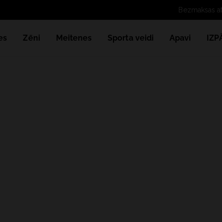
es
Zēni
Meitenes
Sporta veidi
Apavi
IZ