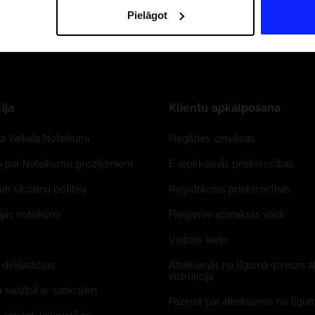
Pielāgot
ija
Klientu apkalpošana
ta Veikala Noteikumi
Piegādes izmaksas
ja par Noteikumu grozījumiem
E-iepirkšanās priekšrocības
un sīkdatņu politika
Reģistrācijas priekšrocības
jas noteikumi
Pieejamie apmaksas veidi
Vietnes karte
 deklarācijas
Atteikšanās no līguma (preces a
instrukcija
a saistībā ar sankcijām
Paziņot par atteikšanos no līgum