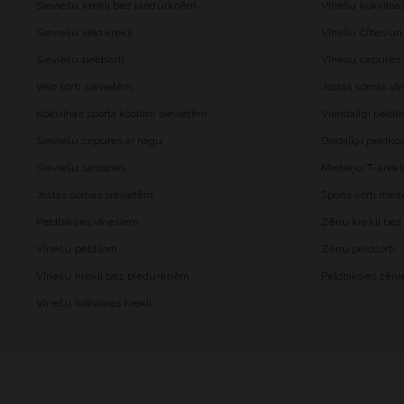
Sieviešu krekli bez piedurknēm
Vīriešu kokvilna
Sieviešu velo krekli
Vīriešu čības un
Sieviešu peldšorti
Vīriešu cepures
Velo šorti sievietēm
Jostas somas vīr
Kokvilnas sporta kostīmi sievietēm
Viendaļīgi peld
Sieviešu cepures ar nagu
Divdaļīgi peldk
Sieviešu sandales
Meiteņu T-krekl
Jostas somas sievietēm
Sporta šorti me
Peldbikses vīriešiem
Zēnu krekli be
Vīriešu peldšorti
Zēnu peldšorti
Vīriešu krekli bez piedurknēm
Peldbikses zēn
Vīriešu kokvilnas krekli