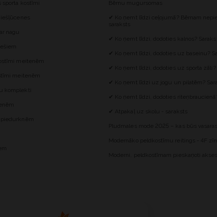
s sporta kostīmi
Bērnu mugursomas
 iešļūcenes
✔ Ko ņemt līdzi ceļojumā? Bērnam nepie
saraksts
 ar nagu
✔ Ko ņemt līdzi, dodoties kalnos? Saraks
iešiem
✔ Ko ņemt līdzi, dodoties uz baseinu? S
kostīmi meitenēm
✔ Ko ņemt līdzi, dodoties uz sporta zāli?
ostīmi meitenēm
✔ Ko ņemt līdzi uz jogu un pilatēm? Sar
u komplekti
✔ Ko ņemt līdzi, dodoties riteņbraucienā
itenēm
✔ Atpakaļ uz skolu - saraksts
z piedurknēm
Pludmales mode 2025 – kas būs vasaras
Modernāko peldkostīmu reitings - 4F zīm
iem
Moderni, peldkostīmam pieskaņoti akses