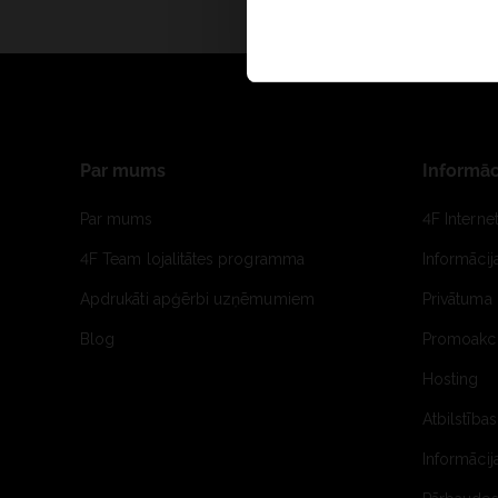
Par mums
Informāc
Par mums
4F Interne
4F Team lojalitātes programma
Informāci
Apdrukāti apģērbi uzņēmumiem
Privātuma 
Blog
Promoakci
Hosting
Atbilstības
Informācij