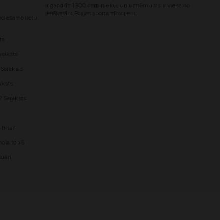
ir gandrīz 1300 darbinieku, un uzņēmums ir viena no
lielākajām Polijas sporta zīmoliem.
ciešamo lietu
ts
araksts
 Saraksts
aksts
? Saraksts
 hīts?
ola top 5
uāri