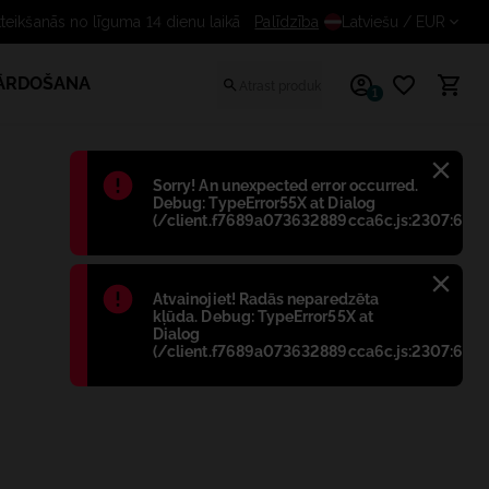
Bezmaksas atteikšanās no līguma 14 dienu laikā
Palīdzība
Latviešu
/ EUR
PĀRDOŠANA
1
Błąd
:
Sorry! An unexpected error occurred.
Debug: TypeError55X at Dialog
(/client.f7689a073632889cca6c.js:2307:698)
Błąd
:
Atvainojiet! Radās neparedzēta
kļūda. Debug: TypeError55X at
Dialog
(/client.f7689a073632889cca6c.js:2307:698)