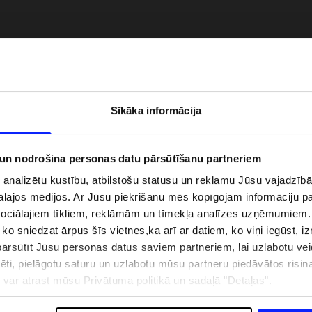
Sīkāka informācija
 un nodrošina personas datu pārsūtīšanu partneriem
i analizētu kustību, atbilstošu statusu un reklamu Jūsu vajadzī
ālajos mēdijos. Ar Jūsu piekrišanu mēs kopīgojam informāciju 
zībai pie ūdens jābūt
Jaunā 4F tenisa un padela kolekcija.
sociālajiem tīkliem, reklāmām un tīmekļa analīzes uzņēmumiem.
pģērbs + SPF
Sportiska funkcionalitāte satiekas ar
, ko sniedzat ārpus šīs vietnes,ka arī ar datiem, ko viņi iegūst, 
mūsdienīgu stilu
rsūtīt Jūsu personas datus saviem partneriem, lai uzlabotu veid
pēti, pielāgotu saturu un uzlabotu mūsu partneru piedāvātos risi
ju var atrast mūsu Privātuma politikā un sadaļā "Detaļas".
IZMAKSAS
VEIKALU ADRESES
B2B
4F TEAM LOJALITĀTES PR