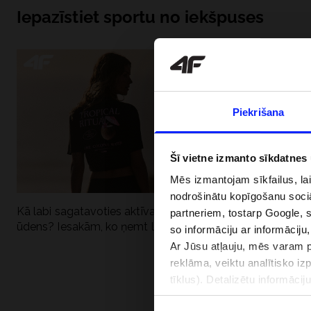
Iepazīstiet sportu no iekšpuses
Piekrišana
Šī vietne izmanto sīkdatnes
Mēs izmantojam sīkfailus, la
nodrošinātu kopīgošanu soci
Kā labi sagatavoties aktīvai dienai pie
Kāpēc UV aizsard
partneriem, tostarp Google, 
ūdens? Iesakām, ko ņemt līdzi
dubultai: UPF a
so informāciju ar informāciju
Ar Jūsu atļauju, mēs varam pā
reklāma, veiktu analītisko iz
tīklus). Detalizētu informāci
PIEGĀDES 