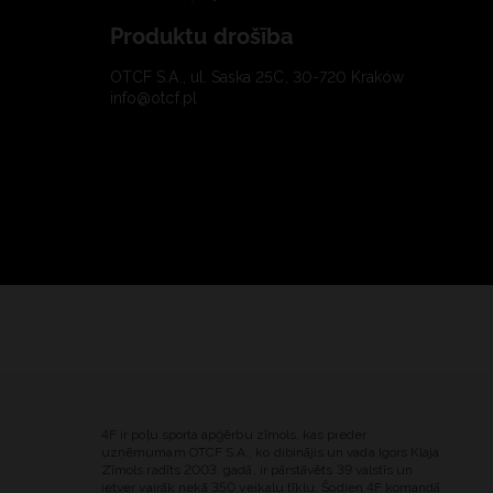
Produktu drošība
OTCF S.A., ul. Saska 25C, 30-720 Kraków
info@otcf.pl
4F ir poļu sporta apģērbu zīmols, kas pieder
uzņēmumam OTCF S.A., ko dibinājis un vada Igors Klaja.
Zīmols radīts 2003. gadā, ir pārstāvēts 39 valstīs un
ietver vairāk nekā 350 veikalu tīklu. Šodien 4F komandā