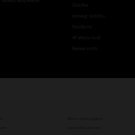
saraksti lejupielādei
Sūdzība
Iesniegt sūdzību
Pasūtījumi
4F atlaižu kodi
Bankas konts
iem
Bērnu sporta apģērbs
ešiem
Sporta tērpi bērniem