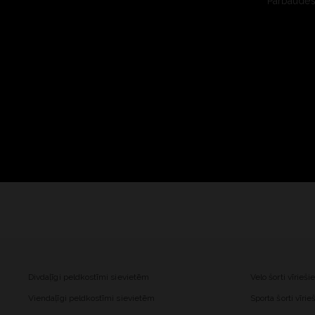
Pārbaudes 
Divdaļīgi peldkostīmi sievietēm
Velo šorti vīrieš
Viendaļīgi peldkostīmi sievietēm
Sporta šorti vīri