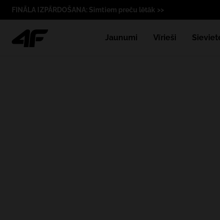
FINĀLA IZPĀRDOŠANA: Simtiem preču lētāk >>
Jaunumi
Vīrieši
Sieviet