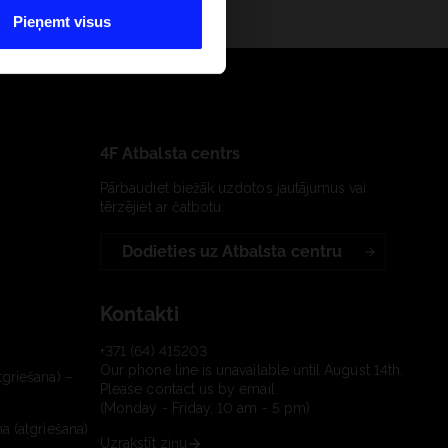
Pieņemt visus
4F Atbalsta centrs
Pārbaudiet biežāk uzdotos jautājumus vai
tērzējiet ar čatbotu:
Dodieties uz Atbalsta centru
Kontakti
+371 (64) 415203
Our phone line is unavailable until August 14th.
tgriešana) –
Please contact us by email.
(Monday - Friday, 10 am - 5 pm)
a (atgriešana)
Uzrakstīt ziņu