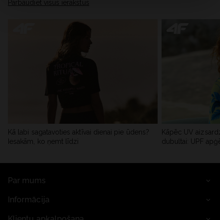
Pārbaudiet visus ierakstus
Kā labi sagatavoties aktīvai dienai pie ūdens?
Kāpēc UV aizsardz
Iesakām, ko ņemt līdzi
dubultai: UPF apģ
Par mums
Informācija
Klientu apkalpošana