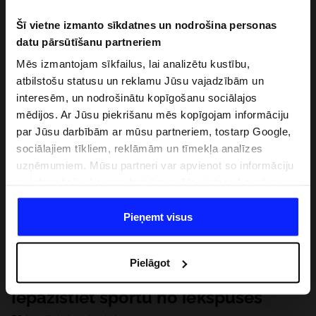
Šī vietne izmanto sīkdatnes un nodrošina personas
datu pārsūtīšanu partneriem
Mēs izmantojam sīkfailus, lai analizētu kustību,
atbilstošu statusu un reklamu Jūsu vajadzībām un
interesēm, un nodrošinātu kopīgošanu sociālajos
mēdijos. Ar Jūsu piekrišanu mēs kopīgojam informāciju
par Jūsu darbībām ar mūsu partneriem, tostarp Google,
sociālajiem tīkliem, reklāmām un tīmekļa analīzes
uzņēmumiem. Mūsu partneri var apvienot so informāciju
ar informāciju, ko sniedzat ārpus šīs vietnes,ka arī ar
datiem, ko viņi iegūst, izmantojot viņu pakalpojumus. Ar
Jūsu atļauju, mēs varam pārsūtīt Jūsu personas datus
Pieņemt visus
saviem partneriem, lai uzlabotu veidu, kadā tiek rādīta
tiešsaites reklāma, veiktu analītisko izpēti, pielāgotu
Pielāgot
saturu un uzlabotu mūsu partneru piedāvātos risinajumus
( piem. socialos tīklus). Detalizētu informāciju var atrast
Iepazīstiet sportu no iekšpuses
mūsu Privātuma politikā un sadaļā "Detaļas".