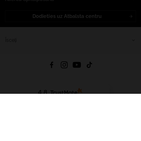
Dodieties uz Atbalsta centru
Īsceļi
4.8
Balstīts uz
15 513
atsauksmes
no visiem laikiem
Lejupielādēt Lietotni:
App Store
Google Play
App Gallery