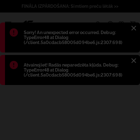
FINĀLA IZPĀRDOŠANA: Simtiem preču lētāk >>
1
Błąd
:
Sorry! An unexpected error occurred. Debug:
TypeError48 at Dialog
(/client.5a0cdacb58005d094be6.js:2307:698)
Błąd
:
Atvainojiet! Radās neparedzēta kļūda. Debug:
TypeError48 at Dialog
(/client.5a0cdacb58005d094be6.js:2307:698)