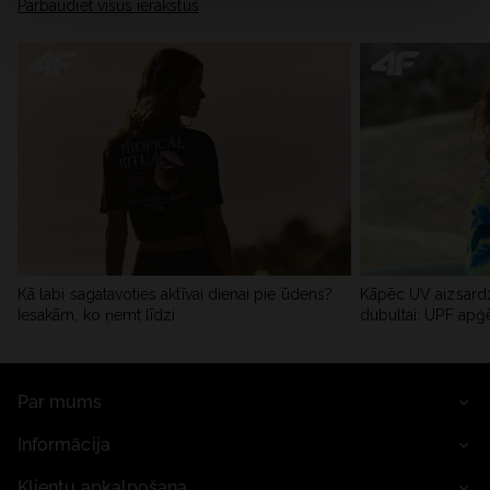
Pārbaudiet visus ierakstus
Kā labi sagatavoties aktīvai dienai pie ūdens?
Kāpēc UV aizsardz
Iesakām, ko ņemt līdzi
dubultai: UPF apģ
Par mums
Informācija
Klientu apkalpošana