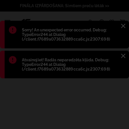
FINĀLA IZPĀRDOŠANA: Simtiem preču lētāk >>
1
Błąd
:
Sorry! An unexpected error occurred. Debug:
TypeError244 at Dialog
(/client.f7689a073632889cca6c.js:2307:698)
Błąd
:
Atvainojiet! Radās neparedzēta kļūda. Debug:
TypeError244 at Dialog
(/client.f7689a073632889cca6c.js:2307:698)