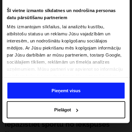
Šī vietne izmanto sīkdatnes un nodrošina personas
datu pārsūtīšanu partneriem
Mēs izmantojam sīkfailus, lai analizētu kustību,
atbilstošu statusu un reklamu Jūsu vajadzībām un
interesēm, un nodrošinātu kopīgošanu sociālajos
mēdijos. Ar Jūsu piekrišanu mēs kopīgojam informāciju
par Jūsu darbībām ar mūsu partneriem, tostarp Google,
sociālajiem tīkliem, reklāmām un tīmekļa analīzes
uzņēmumiem. Mūsu partneri var apvienot so informāciju
ar informāciju, ko sniedzat ārpus šīs vietnes,ka arī ar
datiem, ko viņi iegūst, izmantojot viņu pakalpojumus. Ar
Jūsu atļauju, mēs varam pārsūtīt Jūsu personas datus
Pieņemt visus
saviem partneriem, lai uzlabotu veidu, kadā tiek rādīta
tiešsaites reklāma, veiktu analītisko izpēti, pielāgotu
Pielāgot
saturu un uzlabotu mūsu partneru piedāvātos risinajumus
( piem. socialos tīklus). Detalizētu informāciju var atrast
Iepazīstiet sportu no iekšpuses
mūsu Privātuma politikā un sadaļā "Detaļas".