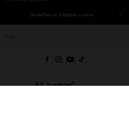
Dodieties uz Atbalsta centru
Īsceļi
4.8
Balstīts uz
15 509
atsauksmes
no visiem laikiem
Lejupielādēt Lietotni:
App Store
Google Play
App Gallery