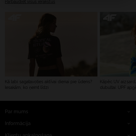
Pārbaudiet visus ierakstus
Kā labi sagatavoties aktīvai dienai pie ūdens?
Kāpēc UV aizsardz
Iesakām, ko ņemt līdzi
dubultai: UPF apģ
Par mums
Informācija
Klientu apkalpošana