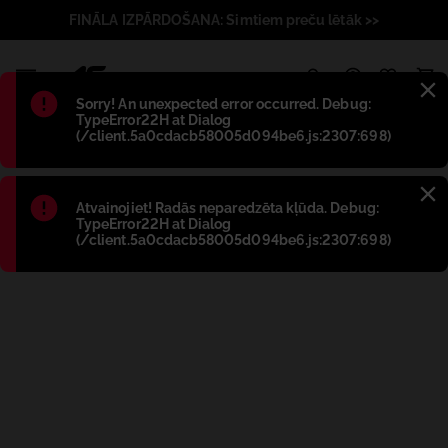
FINĀLA IZPĀRDOŠANA: Simtiem preču lētāk >>
1
Błąd
:
Sorry! An unexpected error occurred. Debug:
TypeError22H at Dialog
(/client.5a0cdacb58005d094be6.js:2307:698)
Błąd
:
Atvainojiet! Radās neparedzēta kļūda. Debug:
TypeError22H at Dialog
(/client.5a0cdacb58005d094be6.js:2307:698)