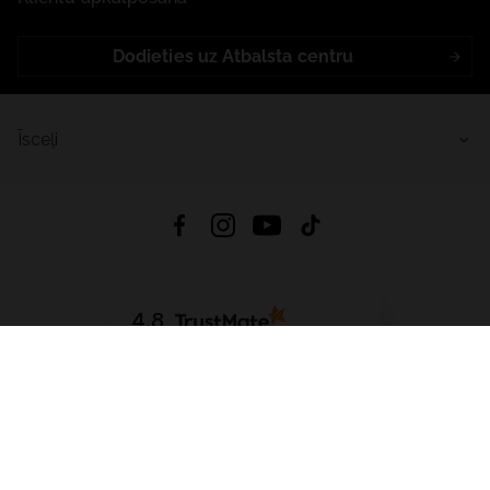
Dodieties uz Atbalsta centru
Īsceļi
4.8
Balstīts uz
15 512
atsauksmes
no visiem laikiem
Lejupielādēt Lietotni:
App Store
Google Play
App Gallery