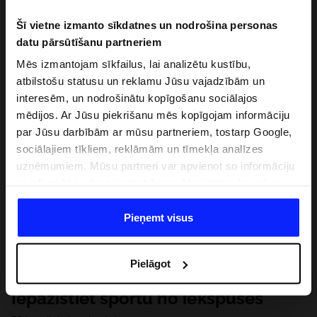
Šī vietne izmanto sīkdatnes un nodrošina personas
datu pārsūtīšanu partneriem
Mēs izmantojam sīkfailus, lai analizētu kustību,
atbilstošu statusu un reklamu Jūsu vajadzībām un
interesēm, un nodrošinātu kopīgošanu sociālajos
mēdijos. Ar Jūsu piekrišanu mēs kopīgojam informāciju
par Jūsu darbībām ar mūsu partneriem, tostarp Google,
sociālajiem tīkliem, reklāmām un tīmekļa analīzes
uzņēmumiem. Mūsu partneri var apvienot so informāciju
ar informāciju, ko sniedzat ārpus šīs vietnes,ka arī ar
datiem, ko viņi iegūst, izmantojot viņu pakalpojumus. Ar
Jūsu atļauju, mēs varam pārsūtīt Jūsu personas datus
Pieņemt visus
saviem partneriem, lai uzlabotu veidu, kadā tiek rādīta
tiešsaites reklāma, veiktu analītisko izpēti, pielāgotu
Pielāgot
saturu un uzlabotu mūsu partneru piedāvātos risinajumus
( piem. socialos tīklus). Detalizētu informāciju var atrast
Iepazīstiet sportu no iekšpuses
mūsu Privātuma politikā un sadaļā "Detaļas".