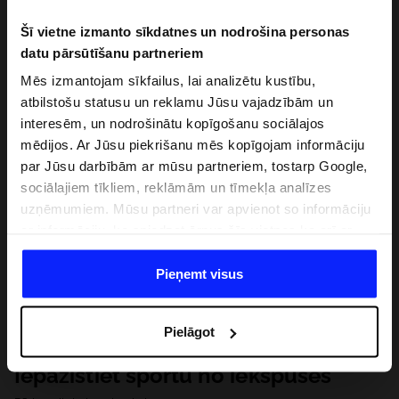
Šī vietne izmanto sīkdatnes un nodrošina personas
datu pārsūtīšanu partneriem
Mēs izmantojam sīkfailus, lai analizētu kustību,
atbilstošu statusu un reklamu Jūsu vajadzībām un
interesēm, un nodrošinātu kopīgošanu sociālajos
mēdijos. Ar Jūsu piekrišanu mēs kopīgojam informāciju
par Jūsu darbībām ar mūsu partneriem, tostarp Google,
sociālajiem tīkliem, reklāmām un tīmekļa analīzes
uzņēmumiem. Mūsu partneri var apvienot so informāciju
ar informāciju, ko sniedzat ārpus šīs vietnes,ka arī ar
datiem, ko viņi iegūst, izmantojot viņu pakalpojumus. Ar
Jūsu atļauju, mēs varam pārsūtīt Jūsu personas datus
Pieņemt visus
saviem partneriem, lai uzlabotu veidu, kadā tiek rādīta
tiešsaites reklāma, veiktu analītisko izpēti, pielāgotu
Pielāgot
saturu un uzlabotu mūsu partneru piedāvātos risinajumus
( piem. socialos tīklus). Detalizētu informāciju var atrast
Iepazīstiet sportu no iekšpuses
mūsu Privātuma politikā un sadaļā "Detaļas".