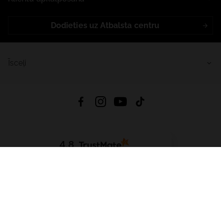
Dodieties uz Atbalsta centru
Īsceļi
4.8
Balstīts uz
15 513
atsauksmes
no visiem laikiem
Lejupielādēt Lietotni:
App Store
Google Play
App Gallery