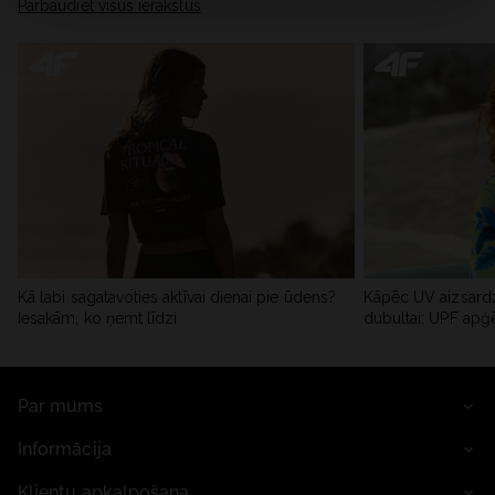
Pārbaudiet visus ierakstus
Kā labi sagatavoties aktīvai dienai pie ūdens?
Kāpēc UV aizsardz
Iesakām, ko ņemt līdzi
dubultai: UPF apģ
Par mums
Informācija
Klientu apkalpošana