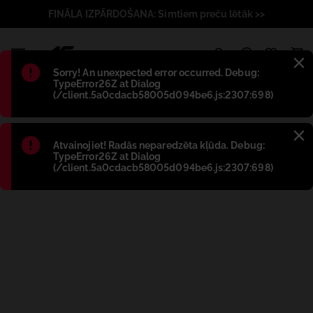
FINĀLA IZPĀRDOŠANA: Simtiem preču lētāk >>
1
Błąd
:
Sorry! An unexpected error occurred. Debug:
TypeError26Z at Dialog
(/client.5a0cdacb58005d094be6.js:2307:698)
Błąd
:
Atvainojiet! Radās neparedzēta kļūda. Debug:
TypeError26Z at Dialog
(/client.5a0cdacb58005d094be6.js:2307:698)