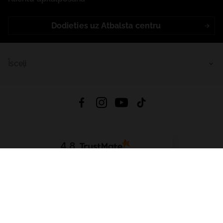
Dodieties uz Atbalsta centru
Īsceļi
4.8
Balstīts uz
15 509
atsauksmes
no visiem laikiem
Lejupielādēt Lietotni:
App Store
Google Play
App Gallery