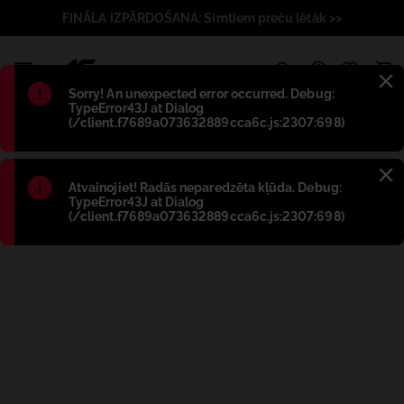
FINĀLA IZPĀRDOŠANA: Simtiem preču lētāk >>
1
Błąd
:
Sorry! An unexpected error occurred. Debug:
TypeError43J at Dialog
(/client.f7689a073632889cca6c.js:2307:698)
Błąd
:
Atvainojiet! Radās neparedzēta kļūda. Debug:
TypeError43J at Dialog
(/client.f7689a073632889cca6c.js:2307:698)