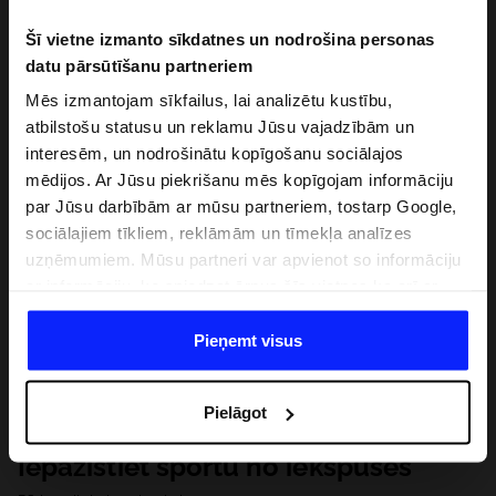
Šī vietne izmanto sīkdatnes un nodrošina personas
datu pārsūtīšanu partneriem
Mēs izmantojam sīkfailus, lai analizētu kustību,
atbilstošu statusu un reklamu Jūsu vajadzībām un
interesēm, un nodrošinātu kopīgošanu sociālajos
mēdijos. Ar Jūsu piekrišanu mēs kopīgojam informāciju
par Jūsu darbībām ar mūsu partneriem, tostarp Google,
sociālajiem tīkliem, reklāmām un tīmekļa analīzes
uzņēmumiem. Mūsu partneri var apvienot so informāciju
ar informāciju, ko sniedzat ārpus šīs vietnes,ka arī ar
datiem, ko viņi iegūst, izmantojot viņu pakalpojumus. Ar
Jūsu atļauju, mēs varam pārsūtīt Jūsu personas datus
Pieņemt visus
saviem partneriem, lai uzlabotu veidu, kadā tiek rādīta
tiešsaites reklāma, veiktu analītisko izpēti, pielāgotu
Pielāgot
saturu un uzlabotu mūsu partneru piedāvātos risinajumus
( piem. socialos tīklus). Detalizētu informāciju var atrast
Iepazīstiet sportu no iekšpuses
mūsu Privātuma politikā un sadaļā "Detaļas".