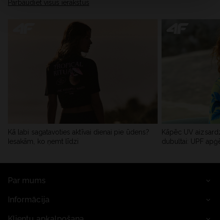
Pārbaudiet visus ierakstus
Kā labi sagatavoties aktīvai dienai pie ūdens?
Kāpēc UV aizsardz
Iesakām, ko ņemt līdzi
dubultai: UPF apģ
Par mums
Informācija
Klientu apkalpošana