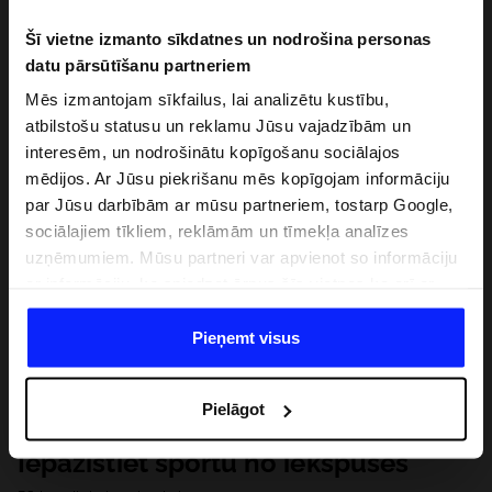
Šī vietne izmanto sīkdatnes un nodrošina personas
datu pārsūtīšanu partneriem
Mēs izmantojam sīkfailus, lai analizētu kustību,
atbilstošu statusu un reklamu Jūsu vajadzībām un
interesēm, un nodrošinātu kopīgošanu sociālajos
mēdijos. Ar Jūsu piekrišanu mēs kopīgojam informāciju
par Jūsu darbībām ar mūsu partneriem, tostarp Google,
sociālajiem tīkliem, reklāmām un tīmekļa analīzes
uzņēmumiem. Mūsu partneri var apvienot so informāciju
ar informāciju, ko sniedzat ārpus šīs vietnes,ka arī ar
datiem, ko viņi iegūst, izmantojot viņu pakalpojumus. Ar
Jūsu atļauju, mēs varam pārsūtīt Jūsu personas datus
Pieņemt visus
saviem partneriem, lai uzlabotu veidu, kadā tiek rādīta
tiešsaites reklāma, veiktu analītisko izpēti, pielāgotu
Pielāgot
saturu un uzlabotu mūsu partneru piedāvātos risinajumus
( piem. socialos tīklus). Detalizētu informāciju var atrast
Iepazīstiet sportu no iekšpuses
mūsu Privātuma politikā un sadaļā "Detaļas".