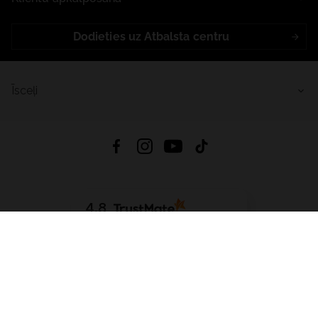
Dodieties uz Atbalsta centru
Īsceļi
4.8
Balstīts uz
15 512
atsauksmes
no visiem laikiem
Lejupielādēt Lietotni:
App Store
Google Play
App Gallery