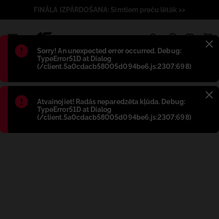
FINĀLA IZPĀRDOŠANA: Simtiem preču lētāk >>
1
Błąd
:
Sorry! An unexpected error occurred. Debug:
TypeError51D at Dialog
(/client.5a0cdacb58005d094be6.js:2307:698)
Błąd
:
Atvainojiet! Radās neparedzēta kļūda. Debug:
TypeError51D at Dialog
(/client.5a0cdacb58005d094be6.js:2307:698)