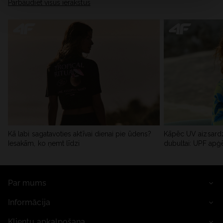
Pārbaudiet visus ierakstus
Kā labi sagatavoties aktīvai dienai pie ūdens?
Kāpēc UV aizsardz
Iesakām, ko ņemt līdzi
dubultai: UPF apģ
Par mums
Informācija
Klientu apkalpošana