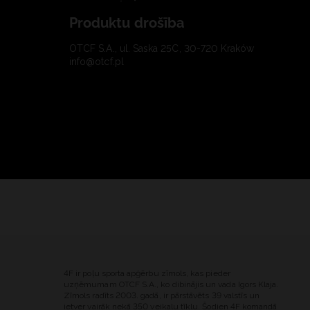
Produktu drošība
OTCF S.A., ul. Saska 25C, 30-720 Kraków
info@otcf.pl
4F ir poļu sporta apģērbu zīmols, kas pieder
uzņēmumam OTCF S.A., ko dibinājis un vada Igors Klaja.
Zīmols radīts 2003. gadā, ir pārstāvēts 39 valstīs un
ietver vairāk nekā 350 veikalu tīklu. Šodien 4F komandā