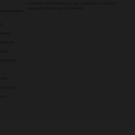
ir gandrīz 1300 darbinieku, un uzņēmums ir viena no
lielākajām Polijas sporta zīmoliem.
ciešamo lietu
ts
araksts
 Saraksts
aksts
? Saraksts
 hīts?
ola top 5
uāri