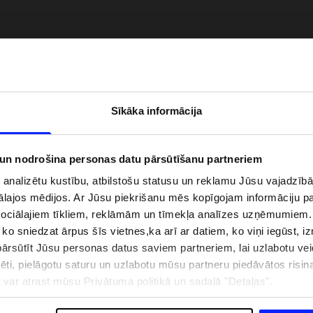
Sīkāka informācija
 un nodrošina personas datu pārsūtīšanu partneriem
i analizētu kustību, atbilstošu statusu un reklamu Jūsu vajadzī
ālajos mēdijos. Ar Jūsu piekrišanu mēs kopīgojam informāciju 
zībai pie ūdens jābūt
Jaunā 4F tenisa un padela kolekcija.
sociālajiem tīkliem, reklāmām un tīmekļa analīzes uzņēmumiem.
pģērbs + SPF
Sportiska funkcionalitāte satiekas ar
, ko sniedzat ārpus šīs vietnes,ka arī ar datiem, ko viņi iegūst, 
mūsdienīgu stilu
rsūtīt Jūsu personas datus saviem partneriem, lai uzlabotu veid
pēti, pielāgotu saturu un uzlabotu mūsu partneru piedāvātos risi
ju var atrast mūsu Privātuma politikā un sadaļā "Detaļas".
IZMAKSAS
VEIKALU ADRESES
B2B
4F TEAM LOJALITĀTES PR