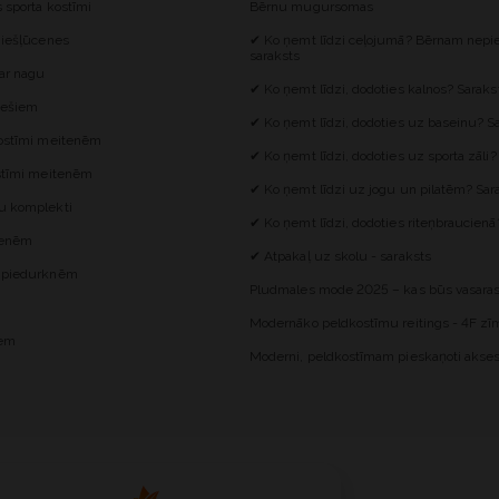
s sporta kostīmi
Bērnu mugursomas
 iešļūcenes
✔ Ko ņemt līdzi ceļojumā? Bērnam nepie
saraksts
 ar nagu
✔ Ko ņemt līdzi, dodoties kalnos? Saraks
iešiem
✔ Ko ņemt līdzi, dodoties uz baseinu? S
kostīmi meitenēm
✔ Ko ņemt līdzi, dodoties uz sporta zāli?
ostīmi meitenēm
✔ Ko ņemt līdzi uz jogu un pilatēm? Sar
u komplekti
✔ Ko ņemt līdzi, dodoties riteņbraucienā
itenēm
✔ Atpakaļ uz skolu - saraksts
z piedurknēm
Pludmales mode 2025 – kas būs vasaras
Modernāko peldkostīmu reitings - 4F zīm
iem
Moderni, peldkostīmam pieskaņoti akses