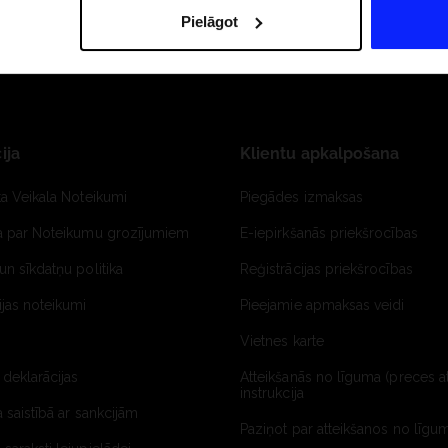
Pielāgot
ija
Klientu apkalpošana
ta Veikala Noteikumi
Piegādes izmaksas
ja par Noteikumu grozījumiem
E-iepirkšanās priekšrocības
un sīkdatņu politika
Reģistrācijas priekšrocības
jas noteikumi
Pieejamie apmaksas veidi
Vietnes karte
 deklarācijas
Atteikšanās no līguma (preces a
instrukcija
a saistībā ar sankcijām
Paziņot par atteikšanos no līgum