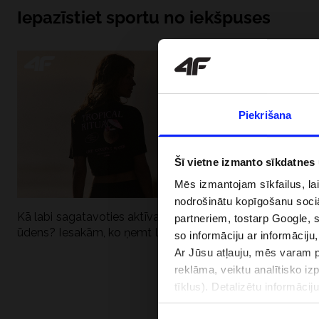
Iepazīstiet sportu no iekšpuses
Piekrišana
Šī vietne izmanto sīkdatnes
Mēs izmantojam sīkfailus, la
nodrošinātu kopīgošanu soci
Kā labi sagatavoties aktīvai dienai pie
Kāpēc UV aizsard
partneriem, tostarp Google, 
ūdens? Iesakām, ko ņemt līdzi
dubultai: UPF a
so informāciju ar informāciju
Ar Jūsu atļauju, mēs varam pā
reklāma, veiktu analītisko iz
tīklus). Detalizētu informāci
PIEGĀDES 