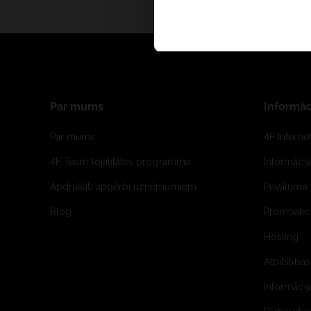
Par mums
Informāc
Par mums
4F Interne
4F Team lojalitātes programma
Informāci
Apdrukāti apģērbi uzņēmumiem
Privātuma 
Blog
Promoakci
Hosting
Atbilstības
Informācij