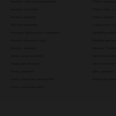
Sieviešu krekli bez piedurknēm
Vīriešu kokvilna
Sieviešu velo krekli
Vīriešu čības un
Sieviešu peldšorti
Vīriešu cepures
Velo šorti sievietēm
Jostas somas vīr
Kokvilnas sporta kostīmi sievietēm
Viendaļīgi peld
Sieviešu cepures ar nagu
Divdaļīgi peldk
Sieviešu sandales
Meiteņu T-krekl
Jostas somas sievietēm
Sporta šorti me
Peldbikses vīriešiem
Zēnu krekli be
Vīriešu peldšorti
Zēnu peldšorti
Vīriešu krekli bez piedurknēm
Peldbikses zēn
Vīriešu kokvilnas krekli