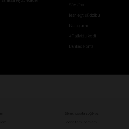
saraksti lejupielādei
Sūdzība
Iesniegt sūdzību
Pasūtījumi
4F atlaižu kodi
Bankas konts
iem
Bērnu sporta apģērbs
ešiem
Sporta tērpi bērniem