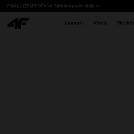
FINĀLA IZPĀRDOŠANA: Simtiem preču lētāk >>
Jaunumi
Vīrieši
Sieviet