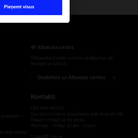
Pieņemt visus
4F Atbalsta centrs
Pārbaudiet biežāk uzdotos jautājumus vai
tērzējiet ar čatbotu:
Dodieties uz Atbalsta centru
Kontakti
+371 (64) 415203
Our phone line is unavailable until August 14th.
tgriešana) –
Please contact us by email.
(Monday - Friday, 10 am - 5 pm)
a (atgriešana)
Uzrakstīt ziņu