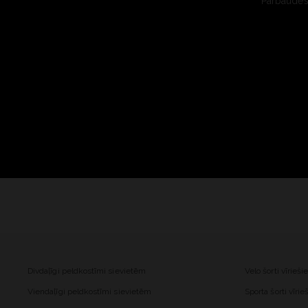
Pārbaudes 
Divdaļīgi peldkostīmi sievietēm
Velo šorti vīrieš
Viendaļīgi peldkostīmi sievietēm
Sporta šorti vīri