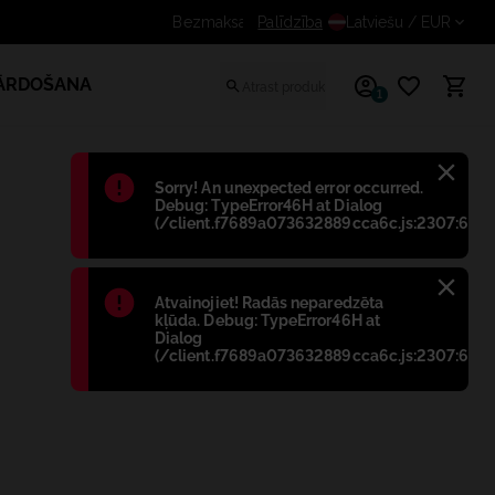
Saņem papildus atlaidi reģistrētiem lietotājiem
Palīdzība
Latviešu
/ EUR
PĀRDOŠANA
1
Błąd
:
Sorry! An unexpected error occurred.
Debug: TypeError46H at Dialog
(/client.f7689a073632889cca6c.js:2307:698)
Błąd
:
Atvainojiet! Radās neparedzēta
kļūda. Debug: TypeError46H at
Dialog
(/client.f7689a073632889cca6c.js:2307:698)