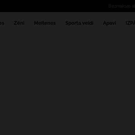
es
Zēni
Meitenes
Sporta veidi
Apavi
IZ