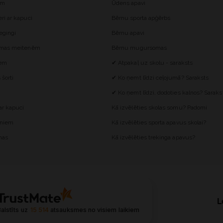
ēm
Ūdens apavi
i ar kapuci
Bērnu sporta apģērbs
egingi
Bērnu apavi
omas meitenēm
Bērnu mugursomas
iem
✔ Atpakaļ uz skolu - saraksts
šorti
✔ Ko ņemt līdzi ceļojumā? Saraksts
✔ Ko ņemt līdzi, dodoties kalnos? Saraks
r kapuci
Kā izvēlēties skolas somu? Padomi
ēniem
Kā izvēlēties sporta apavus skolai?
mas
Kā izvēlēties trekinga apavus?
L
alstīts uz
15 514
atsauksmes
no visiem laikiem