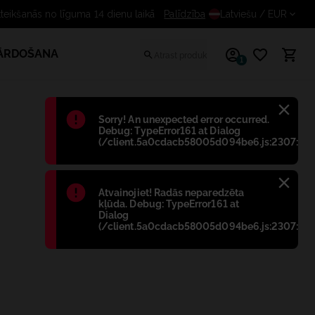
Bezmaksas atteikšanās no līguma 
Palīdzība
Latviešu
/ EUR
PĀRDOŠANA
1
Błąd
:
Sorry! An unexpected error occurred.
Debug: TypeError161 at Dialog
(/client.5a0cdacb58005d094be6.js:2307:698
Błąd
:
Atvainojiet! Radās neparedzēta
kļūda. Debug: TypeError161 at
Dialog
(/client.5a0cdacb58005d094be6.js:2307:698