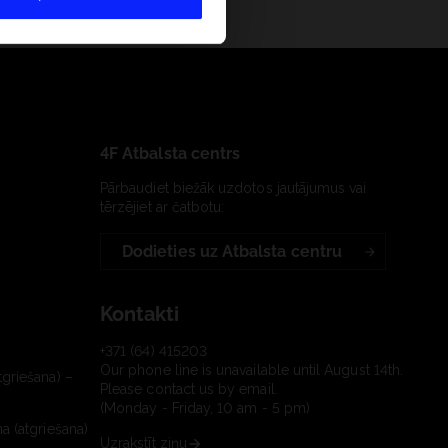
4F Atbalsta centrs
Pārbaudiet biežāk uzdotos jautājumus vai
tērzējiet ar čatbotu:
Dodieties uz Atbalsta centru
Kontakti
+371 (64) 415203
Our phone line is unavailable until August 14th.
tgriešana) –
Please contact us by email.
(Monday - Friday, 10 am - 5 pm)
a (atgriešana)
Uzrakstīt ziņu