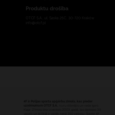
Produktu drošība
OTCF S.A., ul. Saska 25C, 30-720 Kraków
info@otcf.pl
4F ir Polijas sporta apģērbu zīmols, kas pieder
uzņēmumam OTCF S.A.
, kuru dibinājis un vada Igors
Klaja. Zīmols tika izveidots 2003. gadā, tas darbojas 39
valstīs un tā tīklā ir vairāk nekā 350 veikalu. Šobrīd 4F