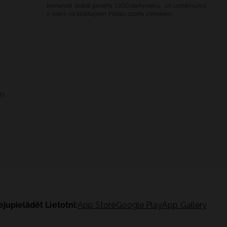
komandā strādā gandrīz 1300 darbinieku, un uzņēmums
ir viens no lielākajiem Polijas sporta zīmoliem.
ts
ejupielādēt Lietotni:
App Store
Google Play
App Gallery