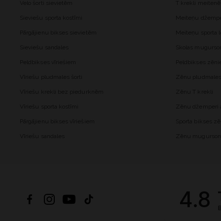
Velo šorti sievietēm
T krekli meiten
Sieviešu sporta kostīmi
Meiteņu džemper
Pārgājienu bikses sievietēm
Meiteņu sporta l
Sieviešu sandales
Skolas mugurs
Peldbikses vīriešiem
Peldbikses zēn
Vīriešu pludmales šorti
Zēnu pludmales 
Vīriešu krekli bez piedurknēm
Zēnu T krekli
Vīriešu sporta kostīmi
Zēnu džemperi a
Pārgājienu bikses vīriešiem
Sporta bikses z
Vīriešu sandales
Zēnu mugurso
4.8
B