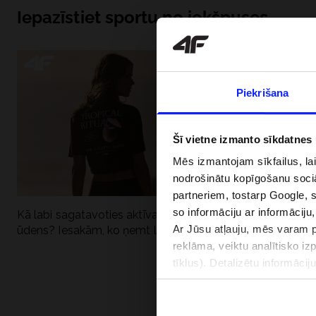
Iepazīstiet sportu no iekšpuses
Piekrišana
Šī vietne izmanto sīkdatnes
Mēs izmantojam sīkfailus, la
nodrošinātu kopīgošanu soci
partneriem, tostarp Google, 
so informāciju ar informāciju
Kā labi sagatavoties aktīvai dienai pie
Kāpēc UV aizsard
Ar Jūsu atļauju, mēs varam pā
ūdens? Iesakām, ko ņemt līdzi
dubultai: UPF a
reklāma, veiktu analītisko iz
tīklus). Detalizētu informāci
PIEGĀDES 