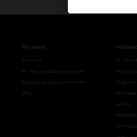
Par mums
Informāc
Par mums
4F Interne
4F Team lojalitātes programma
Informāci
Apdrukāti apģērbi uzņēmumiem
Privātuma 
Blog
Promoakci
Hosting
Atbilstības
Informācij