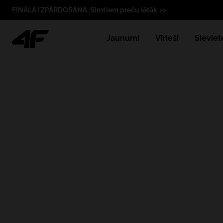
FINĀLA IZPĀRDOŠANA: Simtiem preču lētāk >>
Jaunumi
Vīrieši
Sieviet