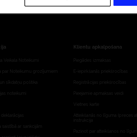
ija
Klientu apkalpošana
ta Veikala Noteikumi
Piegādes izmaksas
ja par Noteikumu grozījumiem
E-iepirkšanās priekšrocības
un sīkdatņu politika
Reģistrācijas priekšrocības
jas noteikumi
Pieejamie apmaksas veidi
Vietnes karte
 deklarācijas
Atteikšanās no līguma (preces a
instrukcija
a saistībā ar sankcijām
Paziņot par atteikšanos no līgum