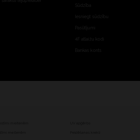
saraksti lejupielādei
Sūdzība
Iesniegt sūdzību
Pasūtījumi
4F atlaižu kodi
Bankas konts
kostīmi meitenēm
UV apģērbs
ostīmi meitenēm
Peldēšanas krekli