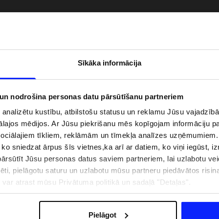
Sīkāka informācija
 un nodrošina personas datu pārsūtīšanu partneriem
i analizētu kustību, atbilstošu statusu un reklamu Jūsu vajadzī
ālajos mēdijos. Ar Jūsu piekrišanu mēs kopīgojam informāciju 
sociālajiem tīkliem, reklāmām un tīmekļa analīzes uzņēmumiem.
, ko sniedzat ārpus šīs vietnes,ka arī ar datiem, ko viņi iegūst, 
zībai pie ūdens jābūt
Jaunā 4F tenisa un padela kolekcija.
rsūtīt Jūsu personas datus saviem partneriem, lai uzlabotu veid
pģērbs + SPF
Sportiska funkcionalitāte satiekas ar
mūsdienīgu stilu
pēti, pielāgotu saturu un uzlabotu mūsu partneru piedāvātos risi
ju var atrast mūsu Privātuma politikā un sadaļā "Detaļas".
IZMAKSAS
VEIKALU ADRESES
B2B
4F TEAM LOJALITĀTES PR
Pielāgot