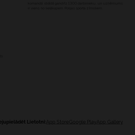
komandā strādā gandrīz 1300 darbinieku, un uzņēmums
ir viens no lielākajiem Polijas sporta zīmoliem.
ts
ejupielādēt Lietotni:
App Store
Google Play
App Gallery