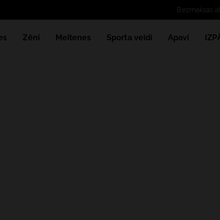
es
Zēni
Meitenes
Sporta veidi
Apavi
IZ