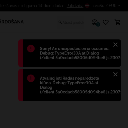
Bezmaksas atteikšanās no līguma 14 dienu laikā
Palīdzība
Latviešu
/ EUR
PĀRDOŠANA
1
Błąd
:
Sorry! An unexpected error occurred.
Debug: TypeError30A at Dialog
(/client.5a0cdacb58005d094be6.js:2307:698
Błąd
:
Atvainojiet! Radās neparedzēta
kļūda. Debug: TypeError30A at
Dialog
(/client.5a0cdacb58005d094be6.js:2307:698