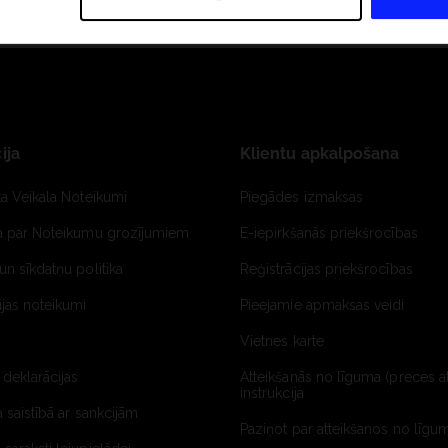
ija
Klientu apkalpošana
ta Veikala Noteikumi
Piegādes izmaksas
ja par Noteikumu grozījumiem
E-iepirkšanās priekšrocības
un sīkdatņu politika
Reģistrācijas priekšrocības
jas noteikumi
Pieejamie apmaksas veidi
Vietnes karte
 deklarācijas
Atteikšanās no līguma (preces a
instrukcija
a saistībā ar sankcijām
Paziņot par atteikšanos no līgum