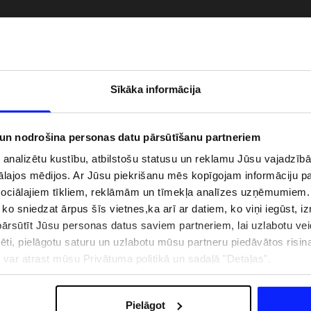
Sīkāka informācija
 un nodrošina personas datu pārsūtīšanu partneriem
i analizētu kustību, atbilstošu statusu un reklamu Jūsu vajadzī
ālajos mēdijos. Ar Jūsu piekrišanu mēs kopīgojam informāciju 
sociālajiem tīkliem, reklāmām un tīmekļa analīzes uzņēmumiem.
, ko sniedzat ārpus šīs vietnes,ka arī ar datiem, ko viņi iegūst, 
zībai pie ūdens jābūt
Jaunā 4F tenisa un padela kolekcija.
rsūtīt Jūsu personas datus saviem partneriem, lai uzlabotu veid
pģērbs + SPF
Sportiska funkcionalitāte satiekas ar
mūsdienīgu stilu
pēti, pielāgotu saturu un uzlabotu mūsu partneru piedāvātos risi
ju var atrast mūsu Privātuma politikā un sadaļā "Detaļas".
IZMAKSAS
VEIKALU ADRESES
B2B
4F TEAM LOJALITĀTES PR
Pielāgot