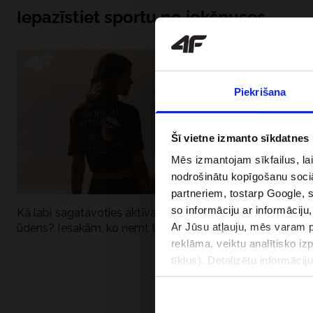
Iepazīstiet sportu no iekšpuses
Piekrišana
Šī vietne izmanto sīkdatnes
Mēs izmantojam sīkfailus, la
nodrošinātu kopīgošanu soci
partneriem, tostarp Google, 
so informāciju ar informāciju
Kā labi sagatavoties aktīvai dienai pie
Kāpēc UV aizsard
Ar Jūsu atļauju, mēs varam pā
ūdens? Iesakām, ko ņemt līdzi
dubultai: UPF a
reklāma, veiktu analītisko iz
tīklus). Detalizētu informāci
PIEGĀDES 