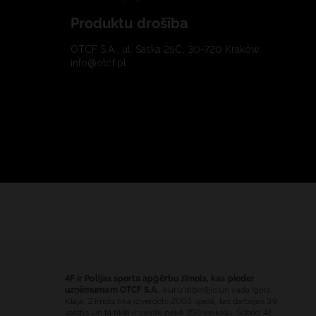
Produktu drošība
OTCF S.A., ul. Saska 25C, 30-720 Kraków
info@otcf.pl
4F ir Polijas sporta apģērbu zīmols, kas pieder
uzņēmumam OTCF S.A.
, kuru dibinājis un vada Igors
Klaja. Zīmols tika izveidots 2003. gadā, tas darbojas 39
valstīs un tā tīklā ir vairāk nekā 350 veikalu. Šobrīd 4F