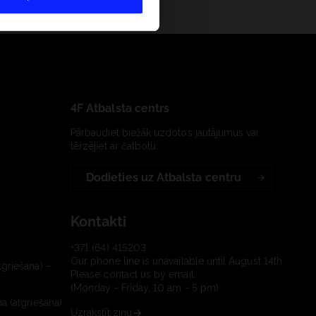
4F Atbalsta centrs
Pārbaudiet biežāk uzdotos jautājumus vai
tērzējiet ar čatbotu:
Dodieties uz Atbalsta centru
Kontakti
+371 (64) 415203
Our phone line is unavailable until August 14th.
tgriešana) –
Please contact us by email.
(Monday - Friday, 10 am - 5 pm)
a (atgriešana)
Uzrakstīt ziņu