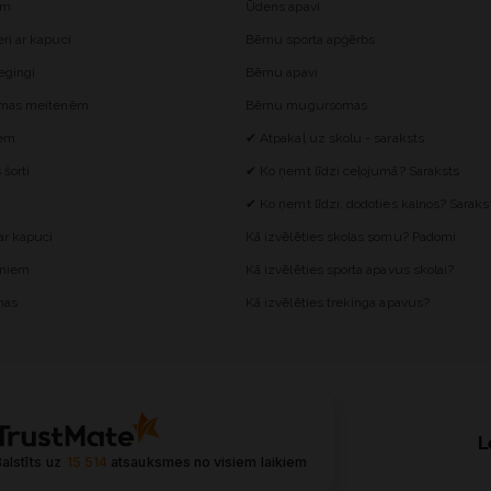
ēm
Ūdens apavi
i ar kapuci
Bērnu sporta apģērbs
egingi
Bērnu apavi
omas meitenēm
Bērnu mugursomas
iem
✔ Atpakaļ uz skolu - saraksts
šorti
✔ Ko ņemt līdzi ceļojumā? Saraksts
✔ Ko ņemt līdzi, dodoties kalnos? Saraks
r kapuci
Kā izvēlēties skolas somu? Padomi
ēniem
Kā izvēlēties sporta apavus skolai?
mas
Kā izvēlēties trekinga apavus?
L
alstīts uz
15 514
atsauksmes
no visiem laikiem