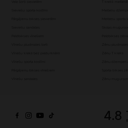
Velo šorti sievietēm
T krekli meiten
Sieviešu sporta kostīmi
Meiteņu džemper
Pārgājienu bikses sievietēm
Meiteņu sporta l
Sieviešu sandales
Skolas mugurs
Peldbikses vīriešiem
Peldbikses zēn
Vīriešu pludmales šorti
Zēnu pludmales 
Vīriešu krekli bez piedurknēm
Zēnu T krekli
Vīriešu sporta kostīmi
Zēnu džemperi a
Pārgājienu bikses vīriešiem
Sporta bikses z
Vīriešu sandales
Zēnu mugurso
4.8
B