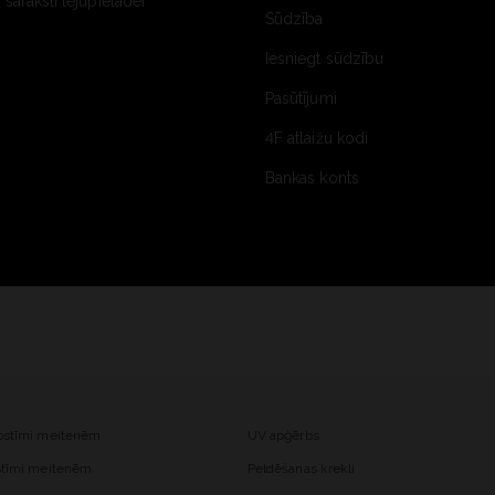
saraksti lejupielādei
Sūdzība
Iesniegt sūdzību
Pasūtījumi
4F atlaižu kodi
Bankas konts
kostīmi meitenēm
UV apģērbs
ostīmi meitenēm
Peldēšanas krekli