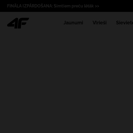
FINĀLA IZPĀRDOŠANA: Simtiem preču lētāk >>
Jaunumi
Vīrieši
Sieviet