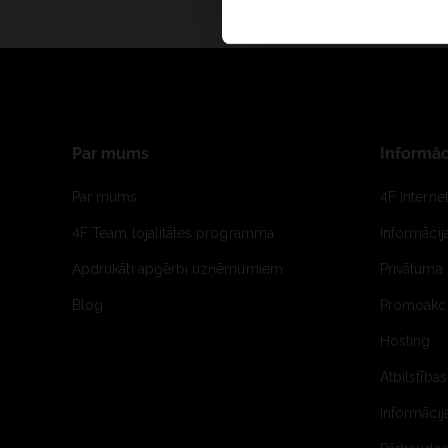
Par mums
Informāc
Par mums
4F Interne
4F Team lojalitātes programma
Informāci
Apdrukāti apģērbi uzņēmumiem
Privātuma 
Blog
Promoakci
Hosting
Atbilstības
Informācij