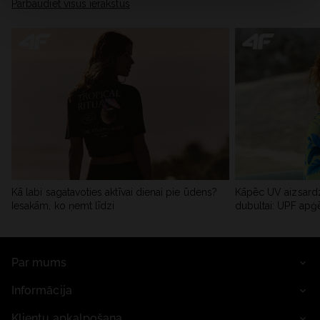
Pārbaudiet visus ierakstus
Kā labi sagatavoties aktīvai dienai pie ūdens?
Kāpēc UV aizsardz
Iesakām, ko ņemt līdzi
dubultai: UPF apģ
Par mums
Informācija
Klientu apkalpošana