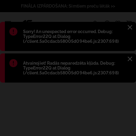
FINĀLA IZPĀRDOŠANA: Simtiem preču lētāk >>
1
Błąd
:
Sorry! An unexpected error occurred. Debug:
TypeError22Q at Dialog
(/client.5a0cdacb58005d094be6.js:2307:698)
Błąd
:
Atvainojiet! Radās neparedzēta kļūda. Debug:
TypeError22Q at Dialog
(/client.5a0cdacb58005d094be6.js:2307:698)