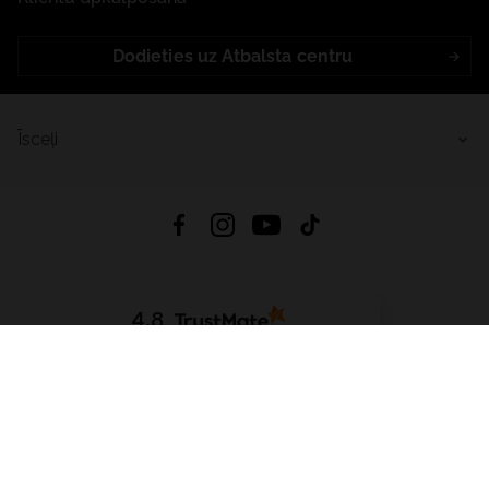
Dodieties uz Atbalsta centru
Īsceļi
4.8
Balstīts uz
15 514
atsauksmes
no visiem laikiem
Lejupielādēt Lietotni:
App Store
Google Play
App Gallery