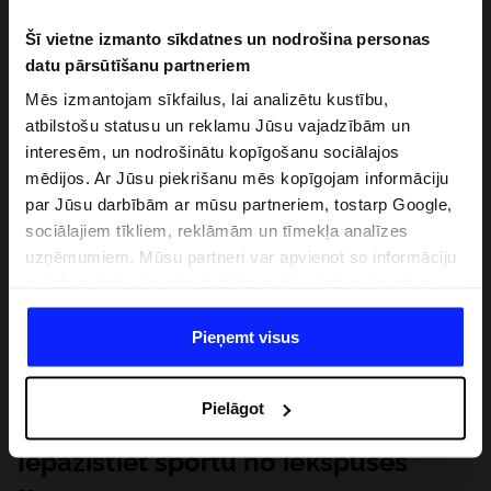
Šī vietne izmanto sīkdatnes un nodrošina personas
datu pārsūtīšanu partneriem
Mēs izmantojam sīkfailus, lai analizētu kustību,
atbilstošu statusu un reklamu Jūsu vajadzībām un
interesēm, un nodrošinātu kopīgošanu sociālajos
mēdijos. Ar Jūsu piekrišanu mēs kopīgojam informāciju
par Jūsu darbībām ar mūsu partneriem, tostarp Google,
sociālajiem tīkliem, reklāmām un tīmekļa analīzes
uzņēmumiem. Mūsu partneri var apvienot so informāciju
ar informāciju, ko sniedzat ārpus šīs vietnes,ka arī ar
datiem, ko viņi iegūst, izmantojot viņu pakalpojumus. Ar
Jūsu atļauju, mēs varam pārsūtīt Jūsu personas datus
Pieņemt visus
saviem partneriem, lai uzlabotu veidu, kadā tiek rādīta
tiešsaites reklāma, veiktu analītisko izpēti, pielāgotu
Pielāgot
saturu un uzlabotu mūsu partneru piedāvātos risinajumus
( piem. socialos tīklus). Detalizētu informāciju var atrast
Iepazīstiet sportu no iekšpuses
mūsu Privātuma politikā un sadaļā "Detaļas".