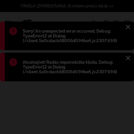
FINĀLA IZPĀRDOŠANA: Simtiem preču lētāk >>
1
Błąd
:
Sorry! An unexpected error occurred. Debug:
TypeError12 at Dialog
(/client.5a0cdacb58005d094be6.js:2307:698)
Błąd
:
Atvainojiet! Radās neparedzēta kļūda. Debug:
TypeError12 at Dialog
(/client.5a0cdacb58005d094be6.js:2307:698)