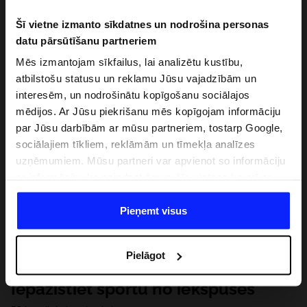
Šī vietne izmanto sīkdatnes un nodrošina personas
datu pārsūtīšanu partneriem
Mēs izmantojam sīkfailus, lai analizētu kustību,
atbilstošu statusu un reklamu Jūsu vajadzībām un
interesēm, un nodrošinātu kopīgošanu sociālajos
mēdijos. Ar Jūsu piekrišanu mēs kopīgojam informāciju
par Jūsu darbībām ar mūsu partneriem, tostarp Google,
sociālajiem tīkliem, reklāmām un tīmekļa analīzes
uzņēmumiem. Mūsu partneri var apvienot so informāciju
ar informāciju, ko sniedzat ārpus šīs vietnes,ka arī ar
datiem, ko viņi iegūst, izmantojot viņu pakalpojumus. Ar
Jūsu atļauju, mēs varam pārsūtīt Jūsu personas datus
Pieņemt visus
saviem partneriem, lai uzlabotu veidu, kadā tiek rādīta
tiešsaites reklāma, veiktu analītisko izpēti, pielāgotu
Pielāgot
saturu un uzlabotu mūsu partneru piedāvātos risinajumus
( piem. socialos tīklus). Detalizētu informāciju var atrast
Iepazīstiet sportu no iekšpuses
mūsu Privātuma politikā un sadaļā "Detaļas".