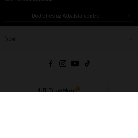
Dodieties uz Atbalsta centru
Īsceļi
4.8
Balstīts uz
15 513
atsauksmes
no visiem laikiem
Lejupielādēt Lietotni:
App Store
Google Play
App Gallery