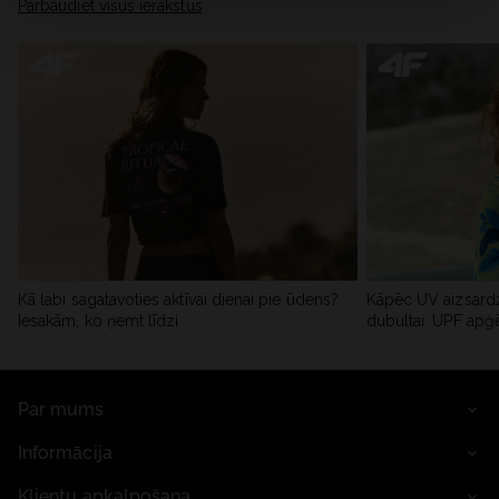
Pārbaudiet visus ierakstus
Kā labi sagatavoties aktīvai dienai pie ūdens?
Kāpēc UV aizsardz
Iesakām, ko ņemt līdzi
dubultai: UPF apģ
Par mums
Informācija
Klientu apkalpošana