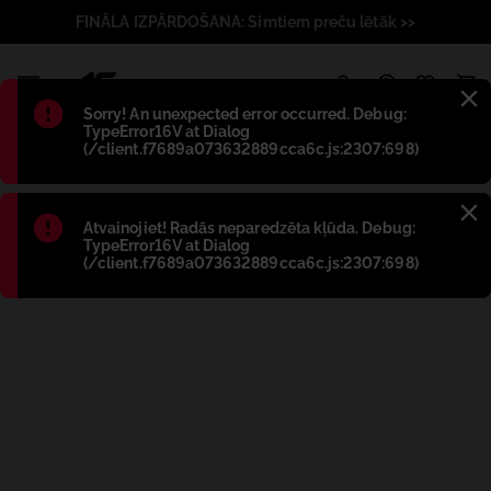
FINĀLA IZPĀRDOŠANA: Simtiem preču lētāk >>
1
Błąd
:
Sorry! An unexpected error occurred. Debug:
TypeError16V at Dialog
(/client.f7689a073632889cca6c.js:2307:698)
Błąd
:
Atvainojiet! Radās neparedzēta kļūda. Debug:
TypeError16V at Dialog
(/client.f7689a073632889cca6c.js:2307:698)