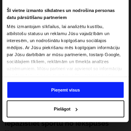
Šī vietne izmanto sīkdatnes un nodrošina personas
datu pārsūtīšanu partneriem
Mēs izmantojam sīkfailus, lai analizētu kustību,
atbilstošu statusu un reklamu Jūsu vajadzībām un
interesēm, un nodrošinātu kopīgošanu sociālajos
mēdijos. Ar Jūsu piekrišanu mēs kopīgojam informāciju
par Jūsu darbībām ar mūsu partneriem, tostarp Google,
sociālajiem tīkliem, reklāmām un tīmekļa analīzes
uzņēmumiem. Mūsu partneri var apvienot so informāciju
ar informāciju, ko sniedzat ārpus šīs vietnes,ka arī ar
datiem, ko viņi iegūst, izmantojot viņu pakalpojumus. Ar
Jūsu atļauju, mēs varam pārsūtīt Jūsu personas datus
Pieņemt visus
saviem partneriem, lai uzlabotu veidu, kadā tiek rādīta
tiešsaites reklāma, veiktu analītisko izpēti, pielāgotu
Pielāgot
saturu un uzlabotu mūsu partneru piedāvātos risinajumus
( piem. socialos tīklus). Detalizētu informāciju var atrast
Iepazīstiet sportu no iekšpuses
mūsu Privātuma politikā un sadaļā "Detaļas".