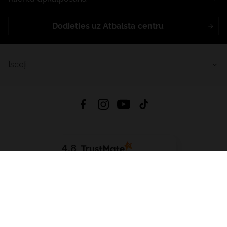
Dodieties uz Atbalsta centru
Īsceļi
4.8
Balstīts uz
15 509
atsauksmes
no visiem laikiem
Lejupielādēt Lietotni:
App Store
Google Play
App Gallery