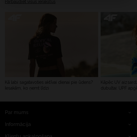
Pārbaudiet visus ierakstus
Kā labi sagatavoties aktīvai dienai pie ūdens?
Kāpēc UV aizsardz
Iesakām, ko ņemt līdzi
dubultai: UPF apģ
Par mums
Informācija
Klientu apkalpošana