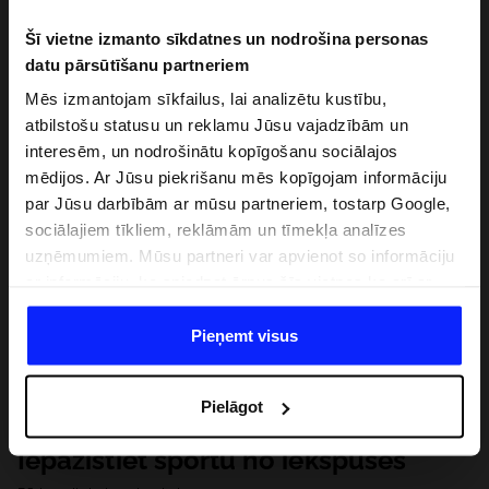
Šī vietne izmanto sīkdatnes un nodrošina personas
datu pārsūtīšanu partneriem
Mēs izmantojam sīkfailus, lai analizētu kustību,
atbilstošu statusu un reklamu Jūsu vajadzībām un
interesēm, un nodrošinātu kopīgošanu sociālajos
mēdijos. Ar Jūsu piekrišanu mēs kopīgojam informāciju
par Jūsu darbībām ar mūsu partneriem, tostarp Google,
sociālajiem tīkliem, reklāmām un tīmekļa analīzes
uzņēmumiem. Mūsu partneri var apvienot so informāciju
ar informāciju, ko sniedzat ārpus šīs vietnes,ka arī ar
datiem, ko viņi iegūst, izmantojot viņu pakalpojumus. Ar
Jūsu atļauju, mēs varam pārsūtīt Jūsu personas datus
Pieņemt visus
saviem partneriem, lai uzlabotu veidu, kadā tiek rādīta
tiešsaites reklāma, veiktu analītisko izpēti, pielāgotu
Pielāgot
saturu un uzlabotu mūsu partneru piedāvātos risinajumus
( piem. socialos tīklus). Detalizētu informāciju var atrast
Iepazīstiet sportu no iekšpuses
mūsu Privātuma politikā un sadaļā "Detaļas".