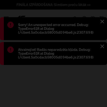
FINĀLA IZPĀRDOŠANA: Simtiem preču lētāk >>
1
Błąd
:
Sorry! An unexpected error occurred. Debug:
TypeError51R at Dialog
(/client.5a0cdacb58005d094be6.js:2307:698)
Błąd
:
Atvainojiet! Radās neparedzēta kļūda. Debug:
TypeError51R at Dialog
(/client.5a0cdacb58005d094be6.js:2307:698)