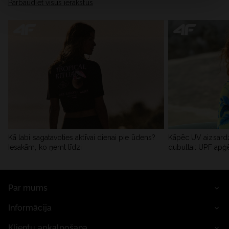
Pārbaudiet visus ierakstus
Kā labi sagatavoties aktīvai dienai pie ūdens?
Kāpēc UV aizsardz
Iesakām, ko ņemt līdzi
dubultai: UPF apģ
Par mums
Informācija
Klientu apkalpošana