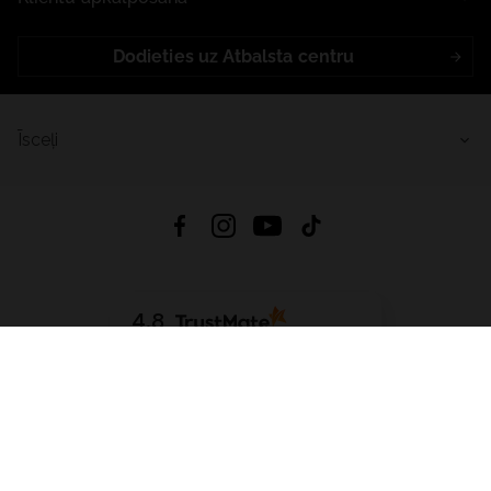
Dodieties uz Atbalsta centru
Īsceļi
4.8
Balstīts uz
15 514
atsauksmes
no visiem laikiem
Lejupielādēt Lietotni:
App Store
Google Play
App Gallery