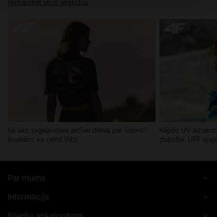
Pārbaudiet visus ierakstus
Kā labi sagatavoties aktīvai dienai pie ūdens?
Kāpēc UV aizsardz
Iesakām, ko ņemt līdzi
dubultai: UPF apģ
Par mums
Informācija
Klientu apkalpošana