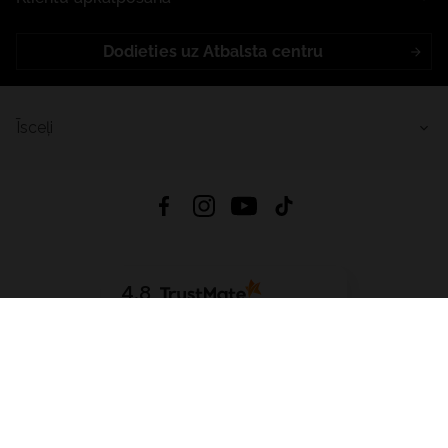
Dodieties uz Atbalsta centru
Īsceļi
4.8
Balstīts uz
15 509
atsauksmes
no visiem laikiem
Lejupielādēt Lietotni:
App Store
Google Play
App Gallery