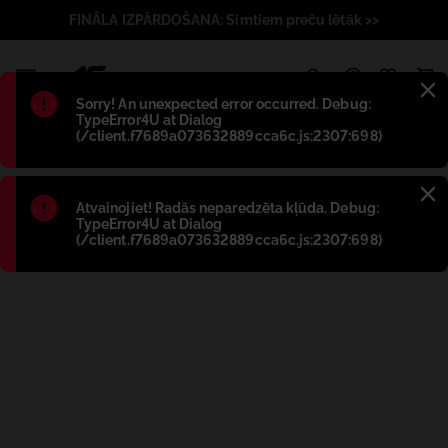
FINĀLA IZPĀRDOŠANA: Simtiem preču lētāk >>
1
Błąd
:
Sorry! An unexpected error occurred. Debug:
TypeError4U at Dialog
(/client.f7689a073632889cca6c.js:2307:698)
Błąd
:
Atvainojiet! Radās neparedzēta kļūda. Debug:
TypeError4U at Dialog
(/client.f7689a073632889cca6c.js:2307:698)