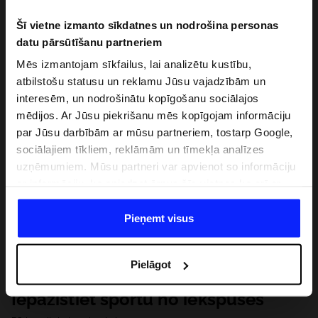
Šī vietne izmanto sīkdatnes un nodrošina personas
datu pārsūtīšanu partneriem
Mēs izmantojam sīkfailus, lai analizētu kustību,
atbilstošu statusu un reklamu Jūsu vajadzībām un
interesēm, un nodrošinātu kopīgošanu sociālajos
mēdijos. Ar Jūsu piekrišanu mēs kopīgojam informāciju
par Jūsu darbībām ar mūsu partneriem, tostarp Google,
sociālajiem tīkliem, reklāmām un tīmekļa analīzes
uzņēmumiem. Mūsu partneri var apvienot so informāciju
ar informāciju, ko sniedzat ārpus šīs vietnes,ka arī ar
datiem, ko viņi iegūst, izmantojot viņu pakalpojumus. Ar
Jūsu atļauju, mēs varam pārsūtīt Jūsu personas datus
Pieņemt visus
saviem partneriem, lai uzlabotu veidu, kadā tiek rādīta
tiešsaites reklāma, veiktu analītisko izpēti, pielāgotu
Pielāgot
saturu un uzlabotu mūsu partneru piedāvātos risinajumus
( piem. socialos tīklus). Detalizētu informāciju var atrast
Iepazīstiet sportu no iekšpuses
mūsu Privātuma politikā un sadaļā "Detaļas".