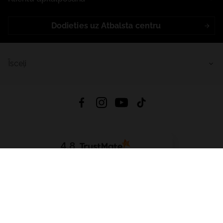
Dodieties uz Atbalsta centru
Īsceļi
4.8
Balstīts uz
15 511
atsauksmes
no visiem laikiem
Lejupielādēt Lietotni:
App Store
Google Play
App Gallery