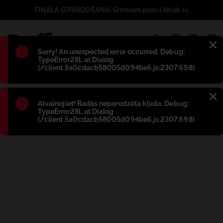
FINĀLA IZPĀRDOŠANA: Simtiem preču lētāk >>
1
Błąd
:
Sorry! An unexpected error occurred. Debug:
TypeError28L at Dialog
(/client.5a0cdacb58005d094be6.js:2307:698)
Błąd
:
Atvainojiet! Radās neparedzēta kļūda. Debug:
TypeError28L at Dialog
(/client.5a0cdacb58005d094be6.js:2307:698)