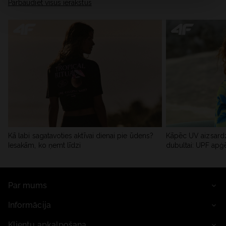
Pārbaudiet visus ierakstus
Kā labi sagatavoties aktīvai dienai pie ūdens?
Kāpēc UV aizsardz
Iesakām, ko ņemt līdzi
dubultai: UPF apģ
Par mums
Informācija
Klientu apkalpošana