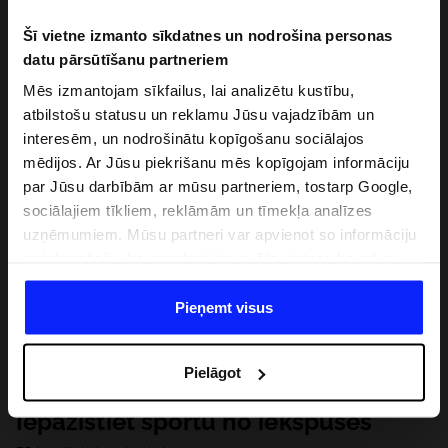
Šī vietne izmanto sīkdatnes un nodrošina personas
datu pārsūtīšanu partneriem
Mēs izmantojam sīkfailus, lai analizētu kustību,
atbilstošu statusu un reklamu Jūsu vajadzībām un
interesēm, un nodrošinātu kopīgošanu sociālajos
mēdijos. Ar Jūsu piekrišanu mēs kopīgojam informāciju
par Jūsu darbībām ar mūsu partneriem, tostarp Google,
sociālajiem tīkliem, reklāmām un tīmekļa analīzes
uzņēmumiem. Mūsu partneri var apvienot so informāciju
ar informāciju, ko sniedzat ārpus šīs vietnes,ka arī ar
datiem, ko viņi iegūst, izmantojot viņu pakalpojumus. Ar
Jūsu atļauju, mēs varam pārsūtīt Jūsu personas datus
Pieņemt visus
saviem partneriem, lai uzlabotu veidu, kadā tiek rādīta
tiešsaites reklāma, veiktu analītisko izpēti, pielāgotu
Pielāgot
saturu un uzlabotu mūsu partneru piedāvātos risinajumus
( piem. socialos tīklus). Detalizētu informāciju var atrast
Iepazīstiet sportu no iekšpuses
mūsu Privātuma politikā un sadaļā "Detaļas".