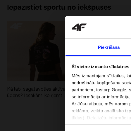
Iepazīstiet sportu no iekšpuses
Piekrišana
Šī vietne izmanto sīkdatnes
Mēs izmantojam sīkfailus, la
nodrošinātu kopīgošanu soci
Kā labi sagatavoties aktīvai dienai pie
Kāpēc UV aizsard
partneriem, tostarp Google, 
ūdens? Iesakām, ko ņemt līdzi
dubultai: UPF a
so informāciju ar informāciju
Ar Jūsu atļauju, mēs varam pā
reklāma, veiktu analītisko iz
tīklus). Detalizētu informāci
PIEGĀDES 