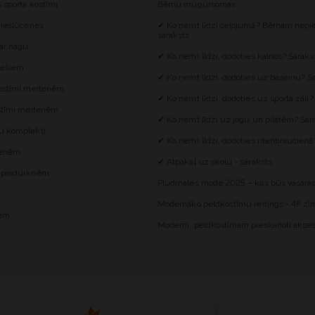
s sporta kostīmi
Bērnu mugursomas
 iešļūcenes
✔ Ko ņemt līdzi ceļojumā? Bērnam nepie
saraksts
 ar nagu
✔ Ko ņemt līdzi, dodoties kalnos? Saraks
iešiem
✔ Ko ņemt līdzi, dodoties uz baseinu? S
kostīmi meitenēm
✔ Ko ņemt līdzi, dodoties uz sporta zāli?
ostīmi meitenēm
✔ Ko ņemt līdzi uz jogu un pilatēm? Sar
u komplekti
✔ Ko ņemt līdzi, dodoties riteņbraucienā
itenēm
✔ Atpakaļ uz skolu - saraksts
z piedurknēm
Pludmales mode 2025 – kas būs vasaras
Modernāko peldkostīmu reitings - 4F zīm
iem
Moderni, peldkostīmam pieskaņoti akses