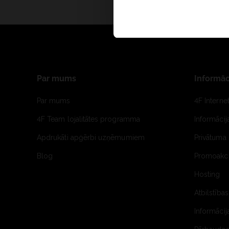
Par mums
Informāc
Par mums
4F Interne
4F Team lojalitātes programma
Informāci
Apdrukāti apģērbi uzņēmumiem
Privātuma 
Blog
Promoakci
Hosting
Atbilstības
Informācij