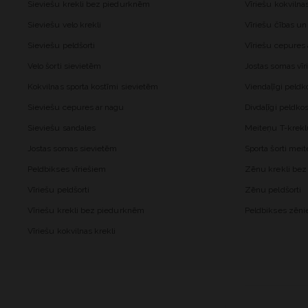
Sieviešu krekli bez piedurknēm
Vīriešu kokvilna
Sieviešu velo krekli
Vīriešu čības un
Sieviešu peldšorti
Vīriešu cepures
Velo šorti sievietēm
Jostas somas vīr
Kokvilnas sporta kostīmi sievietēm
Viendaļīgi peld
Sieviešu cepures ar nagu
Divdaļīgi peldk
Sieviešu sandales
Meiteņu T-krekl
Jostas somas sievietēm
Sporta šorti me
Peldbikses vīriešiem
Zēnu krekli be
Vīriešu peldšorti
Zēnu peldšorti
Vīriešu krekli bez piedurknēm
Peldbikses zēn
Vīriešu kokvilnas krekli