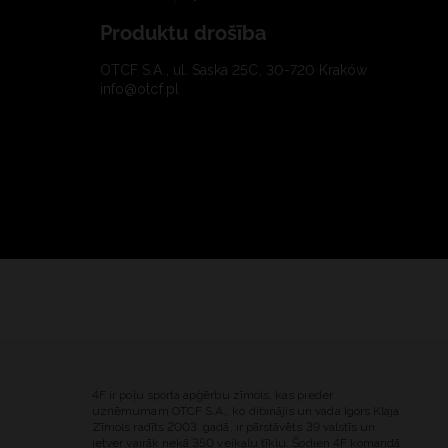
Produktu drošība
OTCF S.A., ul. Saska 25C, 30-720 Kraków
info@otcf.pl
4F ir poļu sporta apģērbu zīmols, kas pieder
uzņēmumam OTCF S.A., ko dibinājis un vada Igors Klaja.
Zīmols radīts 2003. gadā, ir pārstāvēts 39 valstīs un
ietver vairāk nekā 350 veikalu tīklu. Šodien 4F komandā