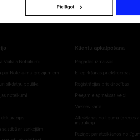
Pielāgot
ija
Klientu apkalpošana
ta Veikala Noteikumi
Piegādes izmaksas
ja par Noteikumu grozījumiem
E-iepirkšanās priekšrocības
un sīkdatņu politika
Reģistrācijas priekšrocības
jas noteikumi
Pieejamie apmaksas veidi
Vietnes karte
 deklarācijas
Atteikšanās no līguma (preces a
instrukcija
a saistībā ar sankcijām
Paziņot par atteikšanos no līgum