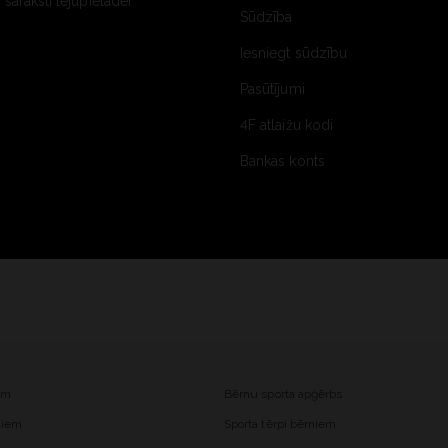
saraksti lejupielādei
Sūdzība
Iesniegt sūdzību
Pasūtījumi
4F atlaižu kodi
Bankas konts
iem
Bērnu sporta apģērbs
ešiem
Sporta tērpi bērniem