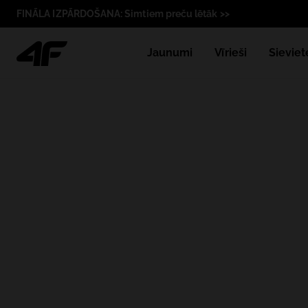
FINĀLA IZPĀRDOŠANA: Simtiem preču lētāk >>
Jaunumi
Vīrieši
Sieviet