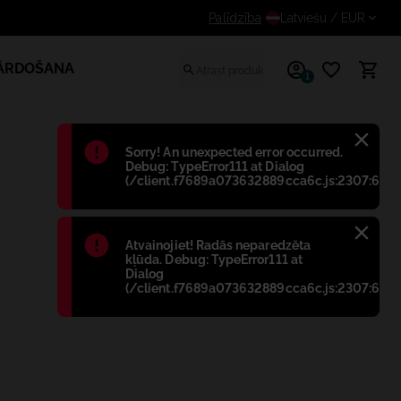
em papildus atlaidi reģistrētiem lietotājiem
Palīdzība
Latviešu
/ EUR
PĀRDOŠANA
1
Błąd
:
Sorry! An unexpected error occurred.
Debug: TypeError111 at Dialog
(/client.f7689a073632889cca6c.js:2307:698)
Błąd
:
Atvainojiet! Radās neparedzēta
kļūda. Debug: TypeError111 at
Dialog
(/client.f7689a073632889cca6c.js:2307:698)