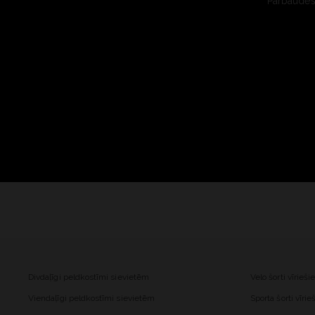
Pārbaudes 
Divdaļīgi peldkostīmi sievietēm
Velo šorti vīrieš
Viendaļīgi peldkostīmi sievietēm
Sporta šorti vīri