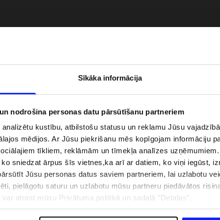
Sīkāka informācija
 un nodrošina personas datu pārsūtīšanu partneriem
i analizētu kustību, atbilstošu statusu un reklamu Jūsu vajadzī
ālajos mēdijos. Ar Jūsu piekrišanu mēs kopīgojam informāciju 
zībai pie ūdens jābūt
Jaunā 4F tenisa un padela kolekcija.
sociālajiem tīkliem, reklāmām un tīmekļa analīzes uzņēmumiem.
pģērbs + SPF
Sportiska funkcionalitāte satiekas ar
, ko sniedzat ārpus šīs vietnes,ka arī ar datiem, ko viņi iegūst, 
mūsdienīgu stilu
rsūtīt Jūsu personas datus saviem partneriem, lai uzlabotu veid
pēti, pielāgotu saturu un uzlabotu mūsu partneru piedāvātos risi
ju var atrast mūsu Privātuma politikā un sadaļā "Detaļas".
IZMAKSAS
VEIKALU ADRESES
B2B
4F TEAM LOJALITĀTES PR