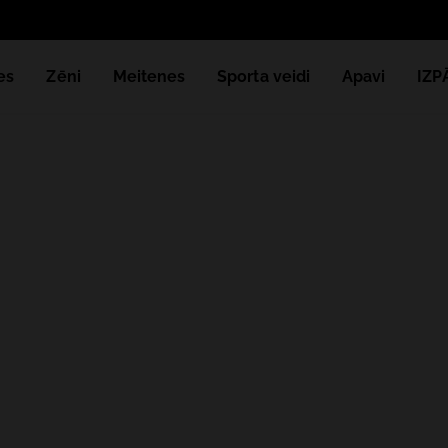
Saņ
es
Zēni
Meitenes
Sporta veidi
Apavi
IZ