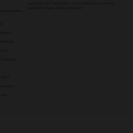
ir gandrīz 1300 darbinieku, un uzņēmums ir viena no
lielākajām Polijas sporta zīmoliem.
ciešamo lietu
ts
araksts
 Saraksts
aksts
? Saraksts
 hīts?
ola top 5
uāri