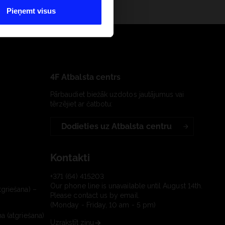
Pieņemt visus
4F Atbalsta centrs
Pārbaudiet biežāk uzdotos jautājumus vai
tērzējiet ar čatbotu:
Dodieties uz Atbalsta centru
Kontakti
+371 (64) 415203
Our phone line is unavailable until August 14th.
tgriešana) –
Please contact us by email.
(Monday - Friday, 10 am - 5 pm)
a (atgriešana)
Uzrakstīt ziņu