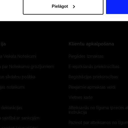
Pielāgot
ija
Klientu apkalpošana
ta Veikala Noteikumi
Piegādes izmaksas
ja par Noteikumu grozījumiem
E-iepirkšanās priekšrocības
un sīkdatņu politika
Reģistrācijas priekšrocības
jas noteikumi
Pieejamie apmaksas veidi
Vietnes karte
 deklarācijas
Atteikšanās no līguma (preces a
instrukcija
a saistībā ar sankcijām
Paziņot par atteikšanos no līgum