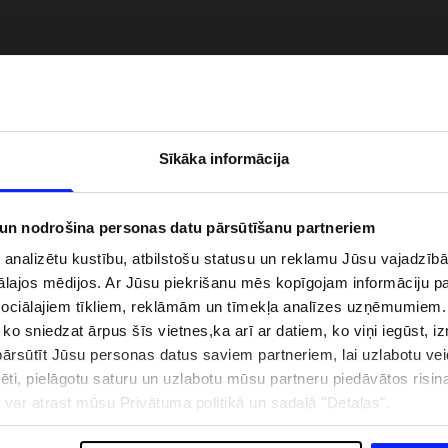
Sīkāka informācija
 un nodrošina personas datu pārsūtīšanu partneriem
i analizētu kustību, atbilstošu statusu un reklamu Jūsu vajadzī
ālajos mēdijos. Ar Jūsu piekrišanu mēs kopīgojam informāciju 
zībai pie ūdens jābūt
Jaunā 4F tenisa un padela kolekcija.
sociālajiem tīkliem, reklāmām un tīmekļa analīzes uzņēmumiem.
pģērbs + SPF
Sportiska funkcionalitāte satiekas ar
, ko sniedzat ārpus šīs vietnes,ka arī ar datiem, ko viņi iegūst, 
mūsdienīgu stilu
rsūtīt Jūsu personas datus saviem partneriem, lai uzlabotu veid
pēti, pielāgotu saturu un uzlabotu mūsu partneru piedāvātos risi
ju var atrast mūsu Privātuma politikā un sadaļā "Detaļas".
IZMAKSAS
VEIKALU ADRESES
B2B
4F TEAM LOJALITĀTES PR