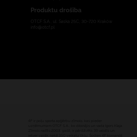
Produktu drošība
OTCF S.A., ul. Saska 25C, 30-720 Kraków
info@otcf.pl
4F ir poļu sporta apģērbu zīmols, kas pieder
uzņēmumam OTCF S.A., ko dibinājis un vada Igors Klaja.
Zīmols radīts 2003. gadā, ir pārstāvēts 39 valstīs un
ietver vairāk nekā 350 veikalu tīklu. Šodien 4F komandā