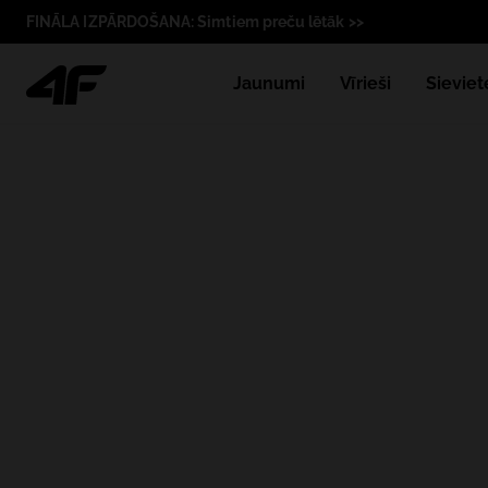
FINĀLA IZPĀRDOŠANA: Simtiem preču lētāk >>
Jaunumi
Vīrieši
Sieviet