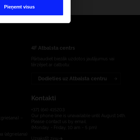
Pieņemt visus
4F Atbalsta centrs
Pārbaudiet biežāk uzdotos jautājumus vai
tērzējiet ar čatbotu:
Dodieties uz Atbalsta centru
Kontakti
+371 (64) 415203
Our phone line is unavailable until August 14th.
tgriešana) –
Please contact us by email.
(Monday - Friday, 10 am - 5 pm)
a (atgriešana)
Uzrakstīt ziņu