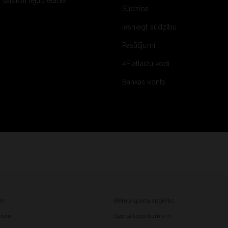
saraksti lejupielādei
Sūdzība
Iesniegt sūdzību
Pasūtījumi
4F atlaižu kodi
Bankas konts
iem
Bērnu sporta apģērbs
ešiem
Sporta tērpi bērniem