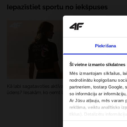
Iepazīstiet sportu no iekšpuses
Piekrišana
Šī vietne izmanto sīkdatnes
Mēs izmantojam sīkfailus, la
nodrošinātu kopīgošanu soci
Kā labi sagatavoties aktīvai dienai pie
Kāpēc UV aizsard
partneriem, tostarp Google, 
ūdens? Iesakām, ko ņemt līdzi
dubultai: UPF a
so informāciju ar informāciju
Ar Jūsu atļauju, mēs varam pā
reklāma, veiktu analītisko iz
tīklus). Detalizētu informāci
PIEGĀDES 