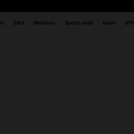
es
Zēni
Meitenes
Sporta veidi
Apavi
IZ