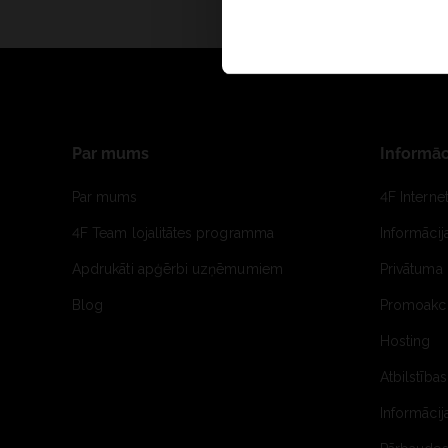
Par mums
Informāc
Par mums
4F Interne
4F Team lojalitātes programma
Informāci
Apdrukāti apģērbi uzņēmumiem
Privātuma 
Blog
Promoakci
Hosting
Atbilstības
Informācij