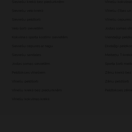
Sieviešu krekli bez piedurknēm
Vīriešu kokvilna
Sieviešu velo krekli
Vīriešu čības un
Sieviešu peldšorti
Vīriešu cepures
Velo šorti sievietēm
Jostas somas vīr
Kokvilnas sporta kostīmi sievietēm
Viendaļīgi peld
Sieviešu cepures ar nagu
Divdaļīgi peldk
Sieviešu sandales
Meiteņu T-krekl
Jostas somas sievietēm
Sporta šorti me
Peldbikses vīriešiem
Zēnu krekli be
Vīriešu peldšorti
Zēnu peldšorti
Vīriešu krekli bez piedurknēm
Peldbikses zēn
Vīriešu kokvilnas krekli