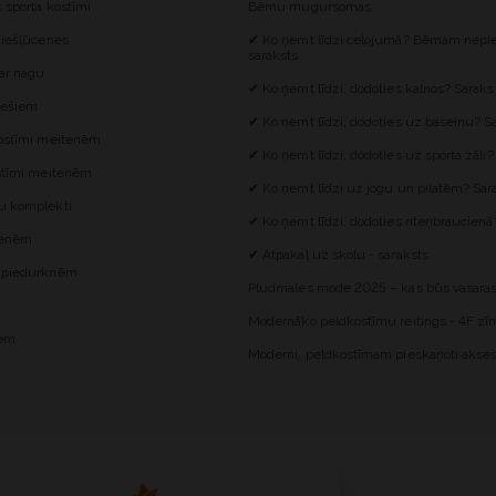
s sporta kostīmi
Bērnu mugursomas
 iešļūcenes
✔ Ko ņemt līdzi ceļojumā? Bērnam nepie
saraksts
 ar nagu
✔ Ko ņemt līdzi, dodoties kalnos? Saraks
iešiem
✔ Ko ņemt līdzi, dodoties uz baseinu? S
kostīmi meitenēm
✔ Ko ņemt līdzi, dodoties uz sporta zāli?
ostīmi meitenēm
✔ Ko ņemt līdzi uz jogu un pilatēm? Sar
u komplekti
✔ Ko ņemt līdzi, dodoties riteņbraucienā
itenēm
✔ Atpakaļ uz skolu - saraksts
z piedurknēm
Pludmales mode 2025 – kas būs vasaras
Modernāko peldkostīmu reitings - 4F zīm
iem
Moderni, peldkostīmam pieskaņoti akses