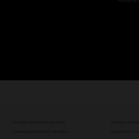
Pārbaudes 
Divdaļīgi peldkostīmi sievietēm
Velo šorti vīrieš
Viendaļīgi peldkostīmi sievietēm
Sporta šorti vīri