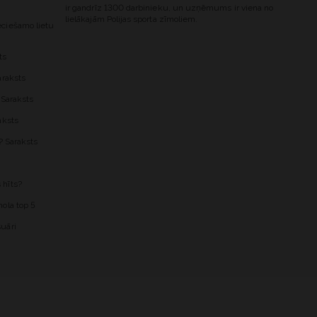
ir gandrīz 1300 darbinieku, un uzņēmums ir viena no
lielākajām Polijas sporta zīmoliem.
ciešamo lietu
ts
araksts
 Saraksts
aksts
? Saraksts
 hīts?
ola top 5
uāri