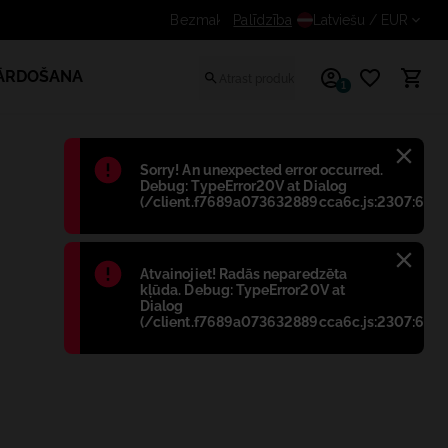
Saņem papildus atlaidi reģistrētiem lietotāji
Palīdzība
Latviešu
/ EUR
PĀRDOŠANA
1
Błąd
:
Sorry! An unexpected error occurred.
Debug: TypeError20V at Dialog
(/client.f7689a073632889cca6c.js:2307:698)
Błąd
:
Atvainojiet! Radās neparedzēta
kļūda. Debug: TypeError20V at
Dialog
(/client.f7689a073632889cca6c.js:2307:698)