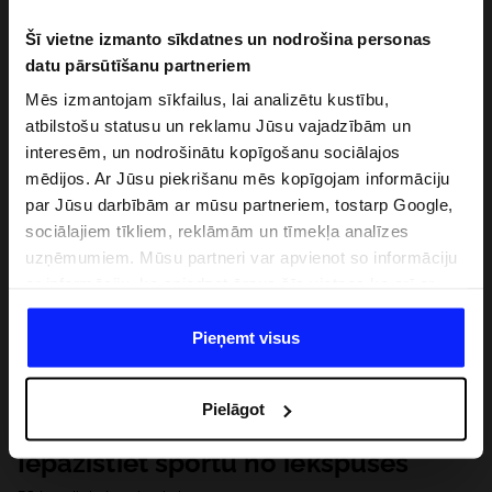
Šī vietne izmanto sīkdatnes un nodrošina personas
datu pārsūtīšanu partneriem
Mēs izmantojam sīkfailus, lai analizētu kustību,
atbilstošu statusu un reklamu Jūsu vajadzībām un
interesēm, un nodrošinātu kopīgošanu sociālajos
mēdijos. Ar Jūsu piekrišanu mēs kopīgojam informāciju
par Jūsu darbībām ar mūsu partneriem, tostarp Google,
sociālajiem tīkliem, reklāmām un tīmekļa analīzes
uzņēmumiem. Mūsu partneri var apvienot so informāciju
ar informāciju, ko sniedzat ārpus šīs vietnes,ka arī ar
datiem, ko viņi iegūst, izmantojot viņu pakalpojumus. Ar
Jūsu atļauju, mēs varam pārsūtīt Jūsu personas datus
Pieņemt visus
saviem partneriem, lai uzlabotu veidu, kadā tiek rādīta
tiešsaites reklāma, veiktu analītisko izpēti, pielāgotu
Pielāgot
saturu un uzlabotu mūsu partneru piedāvātos risinajumus
( piem. socialos tīklus). Detalizētu informāciju var atrast
Iepazīstiet sportu no iekšpuses
mūsu Privātuma politikā un sadaļā "Detaļas".