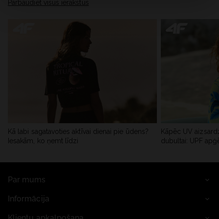
Pārbaudiet visus ierakstus
Kā labi sagatavoties aktīvai dienai pie ūdens?
Kāpēc UV aizsardz
Iesakām, ko ņemt līdzi
dubultai: UPF apģ
Par mums
Informācija
Klientu apkalpošana