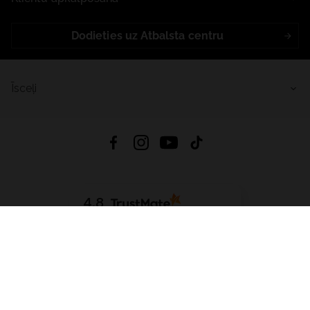
Dodieties uz Atbalsta centru
Īsceļi
4.8
Balstīts uz
15 513
atsauksmes
no visiem laikiem
Lejupielādēt Lietotni:
App Store
Google Play
App Gallery