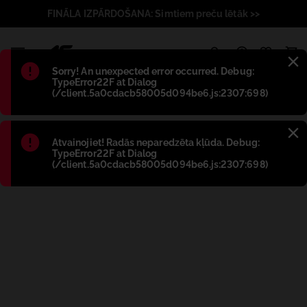
FINĀLA IZPĀRDOŠANA: Simtiem preču lētāk >>
1
Błąd
:
Sorry! An unexpected error occurred. Debug:
TypeError22F at Dialog
(/client.5a0cdacb58005d094be6.js:2307:698)
Błąd
:
Atvainojiet! Radās neparedzēta kļūda. Debug:
TypeError22F at Dialog
(/client.5a0cdacb58005d094be6.js:2307:698)