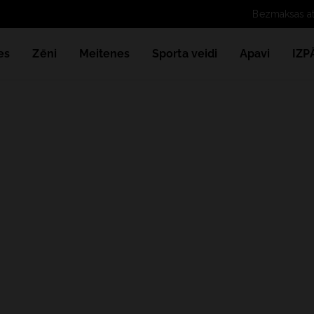
es
Zēni
Meitenes
Sporta veidi
Apavi
IZ