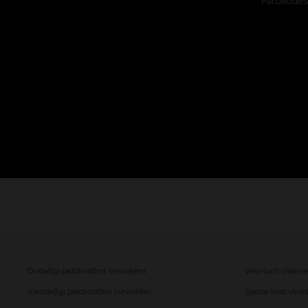
Pārbaudes 
Divdaļīgi peldkostīmi sievietēm
Velo šorti vīrieš
Viendaļīgi peldkostīmi sievietēm
Sporta šorti vīri