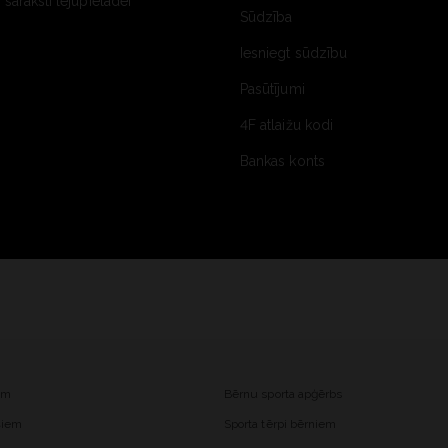
saraksti lejupielādei
Sūdzība
Iesniegt sūdzību
Pasūtījumi
4F atlaižu kodi
Bankas konts
iem
Bērnu sporta apģērbs
ešiem
Sporta tērpi bērniem