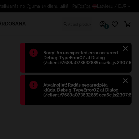
Bezmaksas atteikšanās no līguma 14 di
Palīdzība
Latviešu
/ EUR
PĀRDOŠANA
1
Błąd
:
Sorry! An unexpected error occurred.
Debug: TypeError0Z at Dialog
(/client.f7689a073632889cca6c.js:2307:698)
Błąd
:
Atvainojiet! Radās neparedzēta
kļūda. Debug: TypeError0Z at Dialog
(/client.f7689a073632889cca6c.js:2307:698)