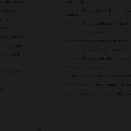
s sporta kostīmi
Bērnu mugursomas
 iešļūcenes
✔ Ko ņemt līdzi ceļojumā? Bērnam nepie
saraksts
 ar nagu
✔ Ko ņemt līdzi, dodoties kalnos? Saraks
iešiem
✔ Ko ņemt līdzi, dodoties uz baseinu? S
kostīmi meitenēm
✔ Ko ņemt līdzi, dodoties uz sporta zāli?
ostīmi meitenēm
✔ Ko ņemt līdzi uz jogu un pilatēm? Sar
u komplekti
✔ Ko ņemt līdzi, dodoties riteņbraucienā
itenēm
✔ Atpakaļ uz skolu - saraksts
z piedurknēm
Pludmales mode 2025 – kas būs vasaras
Modernāko peldkostīmu reitings - 4F zīm
iem
Moderni, peldkostīmam pieskaņoti akses