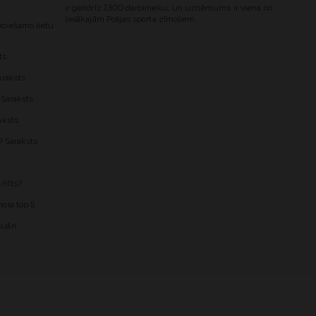
ir gandrīz 1300 darbinieku, un uzņēmums ir viena no
lielākajām Polijas sporta zīmoliem.
ciešamo lietu
ts
araksts
 Saraksts
aksts
? Saraksts
 hīts?
ola top 5
uāri