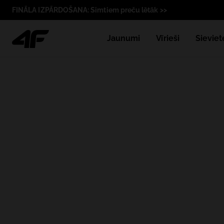
FINĀLA IZPĀRDOŠANA: Simtiem preču lētāk >>
Jaunumi
Vīrieši
Sieviet