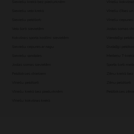
Sieviešu krekli bez piedurknēm
Vīriešu kokvilna
Sieviešu velo krekli
Vīriešu čības un
Sieviešu peldšorti
Vīriešu cepures
Velo šorti sievietēm
Jostas somas vīr
Kokvilnas sporta kostīmi sievietēm
Viendaļīgi peld
Sieviešu cepures ar nagu
Divdaļīgi peldk
Sieviešu sandales
Meiteņu T-krekl
Jostas somas sievietēm
Sporta šorti me
Peldbikses vīriešiem
Zēnu krekli be
Vīriešu peldšorti
Zēnu peldšorti
Vīriešu krekli bez piedurknēm
Peldbikses zēn
Vīriešu kokvilnas krekli