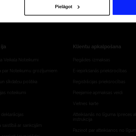
Pielāgot
ija
Klientu apkalpošana
ta Veikala Noteikumi
Piegādes izmaksas
ja par Noteikumu grozījumiem
E-iepirkšanās priekšrocības
un sīkdatņu politika
Reģistrācijas priekšrocības
jas noteikumi
Pieejamie apmaksas veidi
Vietnes karte
 deklarācijas
Atteikšanās no līguma (preces a
instrukcija
a saistībā ar sankcijām
Paziņot par atteikšanos no līgum