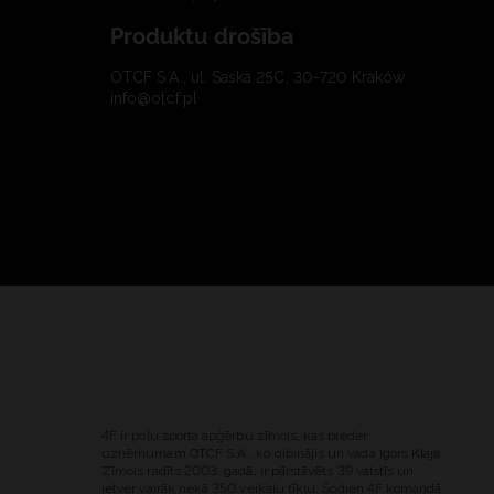
Produktu drošība
OTCF S.A., ul. Saska 25C, 30-720 Kraków
info@otcf.pl
4F ir poļu sporta apģērbu zīmols, kas pieder
uzņēmumam OTCF S.A., ko dibinājis un vada Igors Klaja.
Zīmols radīts 2003. gadā, ir pārstāvēts 39 valstīs un
ietver vairāk nekā 350 veikalu tīklu. Šodien 4F komandā