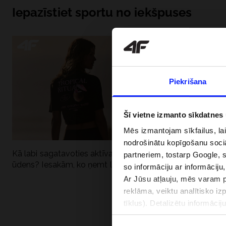
Iepazīstiet sportu no iekšpuses
Piekrišana
Šī vietne izmanto sīkdatnes
Mēs izmantojam sīkfailus, la
nodrošinātu kopīgošanu soci
Kā labi sagatavoties aktīvai dienai pie
Kāpēc UV aizsard
partneriem, tostarp Google, 
ūdens? Iesakām, ko ņemt līdzi
dubultai: UPF a
so informāciju ar informāciju
Ar Jūsu atļauju, mēs varam pā
reklāma, veiktu analītisko iz
tīklus). Detalizētu informāci
PIEGĀDES 