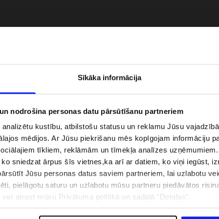
Sīkāka informācija
 un nodrošina personas datu pārsūtīšanu partneriem
i analizētu kustību, atbilstošu statusu un reklamu Jūsu vajadzī
ālajos mēdijos. Ar Jūsu piekrišanu mēs kopīgojam informāciju 
zībai pie ūdens jābūt
Jaunā 4F tenisa un padela kolekcija.
sociālajiem tīkliem, reklāmām un tīmekļa analīzes uzņēmumiem.
pģērbs + SPF
Sportiska funkcionalitāte satiekas ar
, ko sniedzat ārpus šīs vietnes,ka arī ar datiem, ko viņi iegūst, 
mūsdienīgu stilu
rsūtīt Jūsu personas datus saviem partneriem, lai uzlabotu veid
pēti, pielāgotu saturu un uzlabotu mūsu partneru piedāvātos risi
ju var atrast mūsu Privātuma politikā un sadaļā "Detaļas".
IZMAKSAS
VEIKALU ADRESES
B2B
4F TEAM LOJALITĀTES PR