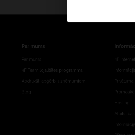
Par mums
Informāc
Par mums
4F Interne
4F Team lojalitātes programma
Informāci
Apdrukāti apģērbi uzņēmumiem
Privātuma 
Blog
Promoakci
Hosting
Atbilstības
Informācij