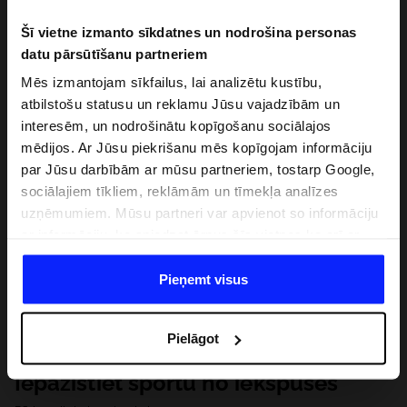
Šī vietne izmanto sīkdatnes un nodrošina personas
datu pārsūtīšanu partneriem
Mēs izmantojam sīkfailus, lai analizētu kustību,
atbilstošu statusu un reklamu Jūsu vajadzībām un
interesēm, un nodrošinātu kopīgošanu sociālajos
mēdijos. Ar Jūsu piekrišanu mēs kopīgojam informāciju
par Jūsu darbībām ar mūsu partneriem, tostarp Google,
sociālajiem tīkliem, reklāmām un tīmekļa analīzes
uzņēmumiem. Mūsu partneri var apvienot so informāciju
ar informāciju, ko sniedzat ārpus šīs vietnes,ka arī ar
datiem, ko viņi iegūst, izmantojot viņu pakalpojumus. Ar
Jūsu atļauju, mēs varam pārsūtīt Jūsu personas datus
Pieņemt visus
saviem partneriem, lai uzlabotu veidu, kadā tiek rādīta
tiešsaites reklāma, veiktu analītisko izpēti, pielāgotu
Pielāgot
saturu un uzlabotu mūsu partneru piedāvātos risinajumus
( piem. socialos tīklus). Detalizētu informāciju var atrast
Iepazīstiet sportu no iekšpuses
mūsu Privātuma politikā un sadaļā "Detaļas".