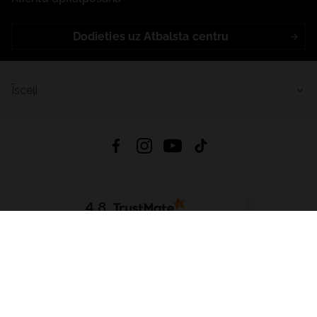
Dodieties uz Atbalsta centru
Īsceļi
4.8
Balstīts uz
15 514
atsauksmes
no visiem laikiem
Lejupielādēt Lietotni:
App Store
Google Play
App Gallery