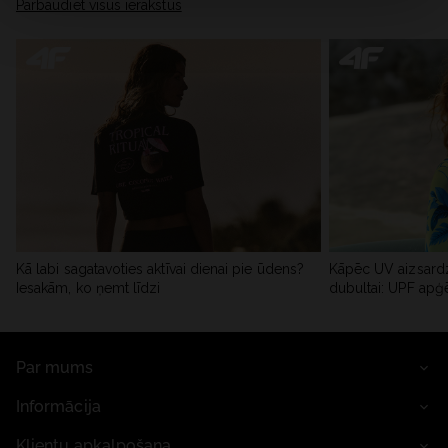
Pārbaudiet visus ierakstus
Kā labi sagatavoties aktīvai dienai pie ūdens?
Kāpēc UV aizsardz
Iesakām, ko ņemt līdzi
dubultai: UPF apģ
Par mums
Informācija
Klientu apkalpošana