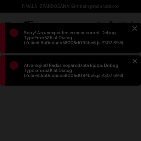
FINĀLA IZPĀRDOŠANA: Simtiem preču lētāk >>
1
Błąd
:
Sorry! An unexpected error occurred. Debug:
TypeError52K at Dialog
(/client.5a0cdacb58005d094be6.js:2307:698)
Błąd
:
Atvainojiet! Radās neparedzēta kļūda. Debug:
TypeError52K at Dialog
(/client.5a0cdacb58005d094be6.js:2307:698)