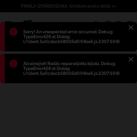
FINĀLA IZPĀRDOŠANA: Simtiem preču lētāk >>
1
Błąd
:
Sorry! An unexpected error occurred. Debug:
TypeError428 at Dialog
(/client.5a0cdacb58005d094be6.js:2307:698)
Błąd
:
Atvainojiet! Radās neparedzēta kļūda. Debug:
TypeError428 at Dialog
(/client.5a0cdacb58005d094be6.js:2307:698)