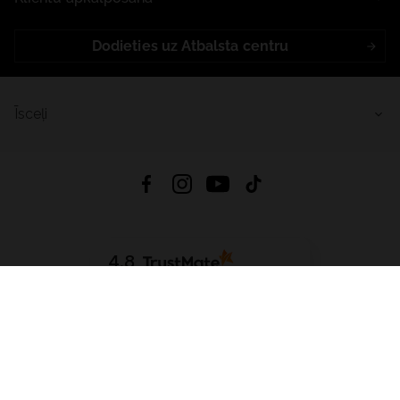
Dodieties uz Atbalsta centru
Īsceļi
4.8
Balstīts uz
15 511
atsauksmes
no visiem laikiem
Lejupielādēt Lietotni:
App Store
Google Play
App Gallery