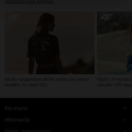
Pārbaudiet visus ierakstus
Kā labi sagatavoties aktīvai dienai pie ūdens?
Kāpēc UV aizsardz
Iesakām, ko ņemt līdzi
dubultai: UPF apģ
Par mums
Informācija
Klientu apkalpošana