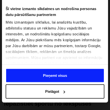
Šī vietne izmanto sīkdatnes un nodrošina personas
datu pārsūtīšanu partneriem
Mēs izmantojam sīkfailus, lai analizētu kustību,
atbilstošu statusu un reklamu Jūsu vajadzībām un
interesēm, un nodrošinātu kopīgošanu sociālajos
mēdijos. Ar Jūsu piekrišanu mēs kopīgojam informāciju
par Jūsu darbībām ar mūsu partneriem, tostarp Google,
sociālajiem tīkliem, reklāmām un tīmekļa analīzes
uzņēmumiem. Mūsu partneri var apvienot so informāciju
ar informāciju, ko sniedzat ārpus šīs vietnes,ka arī ar
datiem, ko viņi iegūst, izmantojot viņu pakalpojumus. Ar
Jūsu atļauju, mēs varam pārsūtīt Jūsu personas datus
Pieņemt visus
saviem partneriem, lai uzlabotu veidu, kadā tiek rādīta
tiešsaites reklāma, veiktu analītisko izpēti, pielāgotu
Pielāgot
saturu un uzlabotu mūsu partneru piedāvātos risinajumus
( piem. socialos tīklus). Detalizētu informāciju var atrast
Iepazīstiet sportu no iekšpuses
mūsu Privātuma politikā un sadaļā "Detaļas".