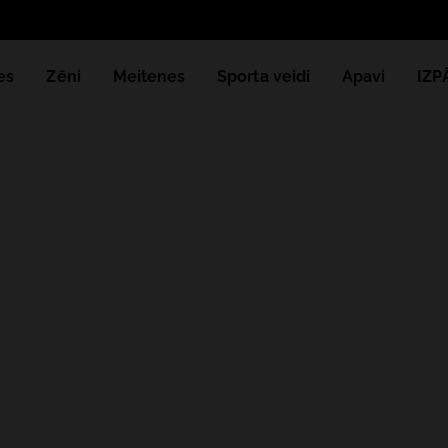
es
Zēni
Meitenes
Sporta veidi
Apavi
IZ