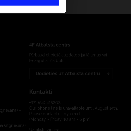
4F Atbalsta centrs
Pārbaudiet biežāk uzdotos jautājumus vai
tērzējiet ar čatbotu:
Dodieties uz Atbalsta centru
Kontakti
+371 (64) 415203
Our phone line is unavailable until August 14th.
tgriešana) –
Please contact us by email.
(Monday - Friday, 10 am - 5 pm)
a (atgriešana)
Uzrakstīt ziņu