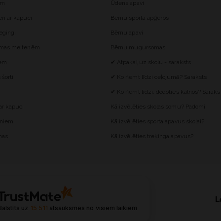
ēm
Ūdens apavi
i ar kapuci
Bērnu sporta apģērbs
egingi
Bērnu apavi
omas meitenēm
Bērnu mugursomas
iem
✔ Atpakaļ uz skolu - saraksts
šorti
✔ Ko ņemt līdzi ceļojumā? Saraksts
✔ Ko ņemt līdzi, dodoties kalnos? Saraks
r kapuci
Kā izvēlēties skolas somu? Padomi
ēniem
Kā izvēlēties sporta apavus skolai?
mas
Kā izvēlēties trekinga apavus?
L
Balstīts uz
15 511
atsauksmes
no visiem laikiem