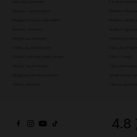
Velo šorti sievietēm
T krekli meiten
Sieviešu sporta kostīmi
Meiteņu džemper
Pārgājienu bikses sievietēm
Meiteņu sporta l
Sieviešu sandales
Skolas mugurs
Peldbikses vīriešiem
Peldbikses zēn
Vīriešu pludmales šorti
Zēnu pludmales 
Vīriešu krekli bez piedurknēm
Zēnu T krekli
Vīriešu sporta kostīmi
Zēnu džemperi a
Pārgājienu bikses vīriešiem
Sporta bikses z
Vīriešu sandales
Zēnu mugurso
4.8