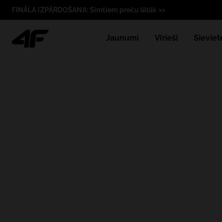
FINĀLA IZPĀRDOŠANA: Simtiem preču lētāk >>
Jaunumi
Vīrieši
Sieviet