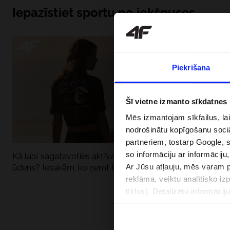
Iepazīstiet sportu no iekšpuses
Piekrišana
Šī vietne izmanto sīkdatnes
Mēs izmantojam sīkfailus, la
nodrošinātu kopīgošanu soci
partneriem, tostarp Google, 
so informāciju ar informāciju
Kā labi sagatavoties aktīvai dienai pie
Kāpēc UV aizsard
Ar Jūsu atļauju, mēs varam pā
ūdens? Iesakām, ko ņemt līdzi
dubultai: UPF a
reklāma, veiktu analītisko iz
tīklus). Detalizētu informāci
PIEGĀDES 