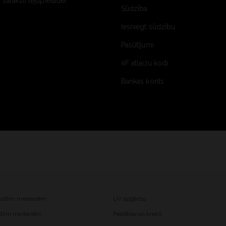
saraksti lejupielādei
Sūdzība
Iesniegt sūdzību
Pasūtījumi
4F atlaižu kodi
Bankas konts
kostīmi meitenēm
UV apģērbs
ostīmi meitenēm
Peldēšanas krekli