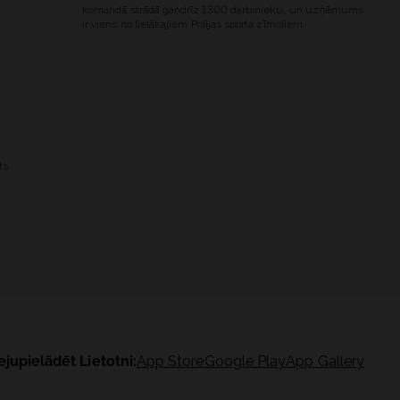
komandā strādā gandrīz 1300 darbinieku, un uzņēmums
ir viens no lielākajiem Polijas sporta zīmoliem.
ts
ejupielādēt Lietotni:
App Store
Google Play
App Gallery