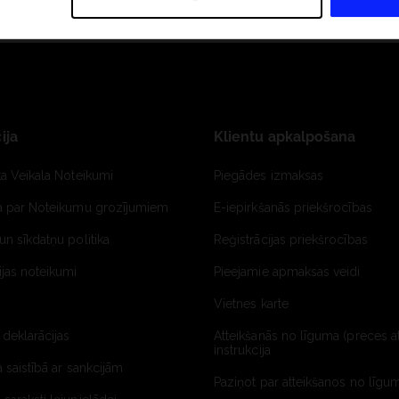
ija
Klientu apkalpošana
ta Veikala Noteikumi
Piegādes izmaksas
ja par Noteikumu grozījumiem
E-iepirkšanās priekšrocības
un sīkdatņu politika
Reģistrācijas priekšrocības
jas noteikumi
Pieejamie apmaksas veidi
Vietnes karte
 deklarācijas
Atteikšanās no līguma (preces a
instrukcija
a saistībā ar sankcijām
Paziņot par atteikšanos no līgum