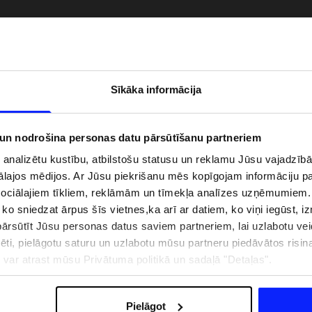
Sīkāka informācija
 un nodrošina personas datu pārsūtīšanu partneriem
i analizētu kustību, atbilstošu statusu un reklamu Jūsu vajadzī
ālajos mēdijos. Ar Jūsu piekrišanu mēs kopīgojam informāciju 
sociālajiem tīkliem, reklāmām un tīmekļa analīzes uzņēmumiem.
, ko sniedzat ārpus šīs vietnes,ka arī ar datiem, ko viņi iegūst, 
zībai pie ūdens jābūt
Jaunā 4F tenisa un padela kolekcija.
rsūtīt Jūsu personas datus saviem partneriem, lai uzlabotu veid
pģērbs + SPF
Sportiska funkcionalitāte satiekas ar
mūsdienīgu stilu
pēti, pielāgotu saturu un uzlabotu mūsu partneru piedāvātos risi
ju var atrast mūsu Privātuma politikā un sadaļā "Detaļas".
IZMAKSAS
VEIKALU ADRESES
B2B
4F TEAM LOJALITĀTES PR
Pielāgot