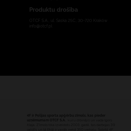
Produktu drošība
OTCF S.A., ul. Saska 25C, 30-720 Kraków
info@otcf.pl
4F ir Polijas sporta apģērbu zīmols, kas pieder
uzņēmumam OTCF S.A.
, kuru dibinājis un vada Igors
Klaja. Zīmols tika izveidots 2003. gadā, tas darbojas 39
valstīs un tā tīklā ir vairāk nekā 350 veikalu. Šobrīd 4F