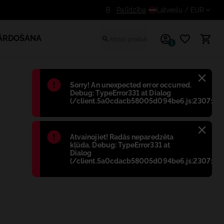
Saņem papildus atlaidi reģistrētiem lietotājiem
Palīdzība
Latviešu
/ EUR
PĀRDOŠANA
1
Błąd
:
Sorry! An unexpected error occurred.
Debug: TypeError331 at Dialog
(/client.5a0cdacb58005d094be6.js:2307:698
Błąd
:
Atvainojiet! Radās neparedzēta
kļūda. Debug: TypeError331 at
Dialog
(/client.5a0cdacb58005d094be6.js:2307:698