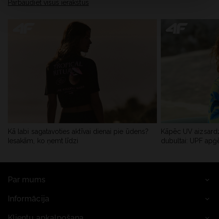
Pārbaudiet visus ierakstus
Kā labi sagatavoties aktīvai dienai pie ūdens?
Kāpēc UV aizsardz
Iesakām, ko ņemt līdzi
dubultai: UPF apģ
Par mums
Informācija
Klientu apkalpošana