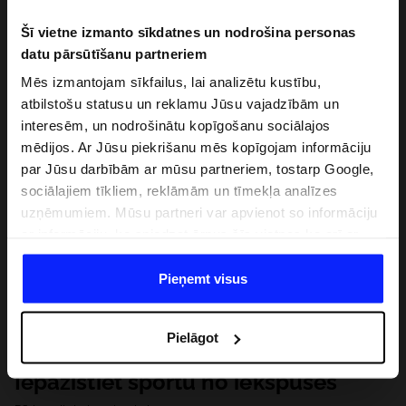
Šī vietne izmanto sīkdatnes un nodrošina personas
datu pārsūtīšanu partneriem
Mēs izmantojam sīkfailus, lai analizētu kustību,
atbilstošu statusu un reklamu Jūsu vajadzībām un
interesēm, un nodrošinātu kopīgošanu sociālajos
mēdijos. Ar Jūsu piekrišanu mēs kopīgojam informāciju
par Jūsu darbībām ar mūsu partneriem, tostarp Google,
sociālajiem tīkliem, reklāmām un tīmekļa analīzes
uzņēmumiem. Mūsu partneri var apvienot so informāciju
ar informāciju, ko sniedzat ārpus šīs vietnes,ka arī ar
datiem, ko viņi iegūst, izmantojot viņu pakalpojumus. Ar
Jūsu atļauju, mēs varam pārsūtīt Jūsu personas datus
Pieņemt visus
saviem partneriem, lai uzlabotu veidu, kadā tiek rādīta
tiešsaites reklāma, veiktu analītisko izpēti, pielāgotu
Pielāgot
saturu un uzlabotu mūsu partneru piedāvātos risinajumus
( piem. socialos tīklus). Detalizētu informāciju var atrast
Iepazīstiet sportu no iekšpuses
mūsu Privātuma politikā un sadaļā "Detaļas".