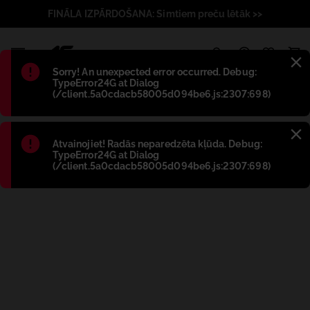
FINĀLA IZPĀRDOŠANA: Simtiem preču lētāk >>
1
Błąd
:
Sorry! An unexpected error occurred. Debug:
TypeError24G at Dialog
(/client.5a0cdacb58005d094be6.js:2307:698)
Błąd
:
Atvainojiet! Radās neparedzēta kļūda. Debug:
TypeError24G at Dialog
(/client.5a0cdacb58005d094be6.js:2307:698)