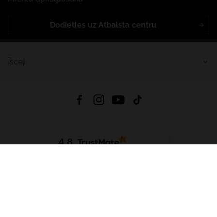
Dodieties uz Atbalsta centru
Īsceļi
4.8
Balstīts uz
15 513
atsauksmes
no visiem laikiem
Lejupielādēt Lietotni:
App Store
Google Play
App Gallery