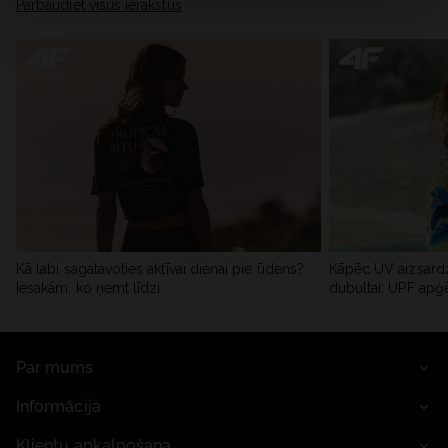
Pārbaudiet visus ierakstus
Kā labi sagatavoties aktīvai dienai pie ūdens?
Kāpēc UV aizsardz
Iesakām, ko ņemt līdzi
dubultai: UPF apģ
Par mums
Informācija
Klientu apkalpošana