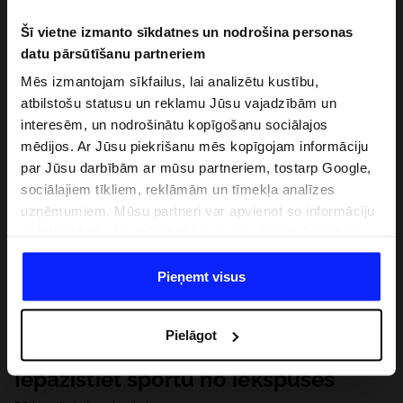
Šī vietne izmanto sīkdatnes un nodrošina personas
datu pārsūtīšanu partneriem
Mēs izmantojam sīkfailus, lai analizētu kustību,
atbilstošu statusu un reklamu Jūsu vajadzībām un
interesēm, un nodrošinātu kopīgošanu sociālajos
mēdijos. Ar Jūsu piekrišanu mēs kopīgojam informāciju
par Jūsu darbībām ar mūsu partneriem, tostarp Google,
sociālajiem tīkliem, reklāmām un tīmekļa analīzes
uzņēmumiem. Mūsu partneri var apvienot so informāciju
ar informāciju, ko sniedzat ārpus šīs vietnes,ka arī ar
datiem, ko viņi iegūst, izmantojot viņu pakalpojumus. Ar
Jūsu atļauju, mēs varam pārsūtīt Jūsu personas datus
Pieņemt visus
saviem partneriem, lai uzlabotu veidu, kadā tiek rādīta
tiešsaites reklāma, veiktu analītisko izpēti, pielāgotu
Pielāgot
saturu un uzlabotu mūsu partneru piedāvātos risinajumus
( piem. socialos tīklus). Detalizētu informāciju var atrast
Iepazīstiet sportu no iekšpuses
mūsu Privātuma politikā un sadaļā "Detaļas".