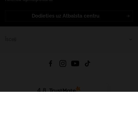
Dodieties uz Atbalsta centru
Īsceļi
4.8
Balstīts uz
15 512
atsauksmes
no visiem laikiem
Lejupielādēt Lietotni:
App Store
Google Play
App Gallery