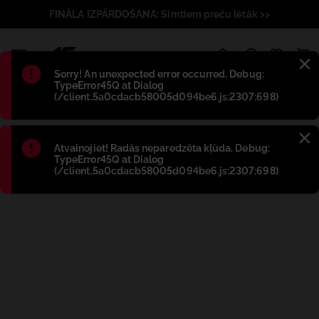
FINĀLA IZPĀRDOŠANA: Simtiem preču lētāk >>
1
Błąd
:
Sorry! An unexpected error occurred. Debug:
TypeError45Q at Dialog
(/client.5a0cdacb58005d094be6.js:2307:698)
Błąd
:
Atvainojiet! Radās neparedzēta kļūda. Debug:
TypeError45Q at Dialog
(/client.5a0cdacb58005d094be6.js:2307:698)