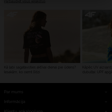
Pārbaudiet visus ierakstus
Kā labi sagatavoties aktīvai dienai pie ūdens?
Kāpēc UV aizsardz
Iesakām, ko ņemt līdzi
dubultai: UPF apģ
Par mums
Informācija
Klientu apkalpošana