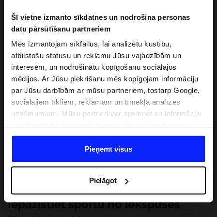
Šī vietne izmanto sīkdatnes un nodrošina personas
datu pārsūtīšanu partneriem
Mēs izmantojam sīkfailus, lai analizētu kustību,
atbilstošu statusu un reklamu Jūsu vajadzībām un
interesēm, un nodrošinātu kopīgošanu sociālajos
mēdijos. Ar Jūsu piekrišanu mēs kopīgojam informāciju
par Jūsu darbībām ar mūsu partneriem, tostarp Google,
sociālajiem tīkliem, reklāmām un tīmekļa analīzes
uzņēmumiem. Mūsu partneri var apvienot so informāciju
ar informāciju, ko sniedzat ārpus šīs vietnes,ka arī ar
datiem, ko viņi iegūst, izmantojot viņu pakalpojumus. Ar
Jūsu atļauju, mēs varam pārsūtīt Jūsu personas datus
Pieņemt visus
saviem partneriem, lai uzlabotu veidu, kadā tiek rādīta
tiešsaites reklāma, veiktu analītisko izpēti, pielāgotu
Pielāgot
saturu un uzlabotu mūsu partneru piedāvātos risinajumus
( piem. socialos tīklus). Detalizētu informāciju var atrast
Iepazīstiet sportu no iekšpuses
mūsu Privātuma politikā un sadaļā "Detaļas".