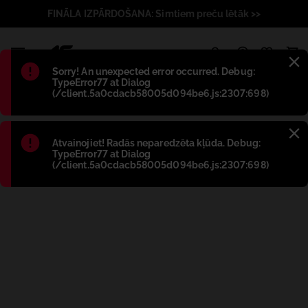
FINĀLA IZPĀRDOŠANA: Simtiem preču lētāk >>
1
Błąd
:
Sorry! An unexpected error occurred. Debug:
TypeError77 at Dialog
(/client.5a0cdacb58005d094be6.js:2307:698)
Błąd
:
Atvainojiet! Radās neparedzēta kļūda. Debug:
TypeError77 at Dialog
(/client.5a0cdacb58005d094be6.js:2307:698)