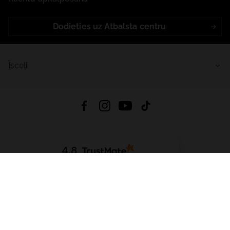
Dodieties uz Atbalsta centru
Īsceļi
4.8
Balstīts uz
15 512
atsauksmes
no visiem laikiem
Lejupielādēt Lietotni:
App Store
Google Play
App Gallery