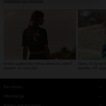
Pārbaudiet visus ierakstus
Kā labi sagatavoties aktīvai dienai pie ūdens?
Kāpēc UV aizsardz
Iesakām, ko ņemt līdzi
dubultai: UPF apģ
Par mums
Informācija
Klientu apkalpošana