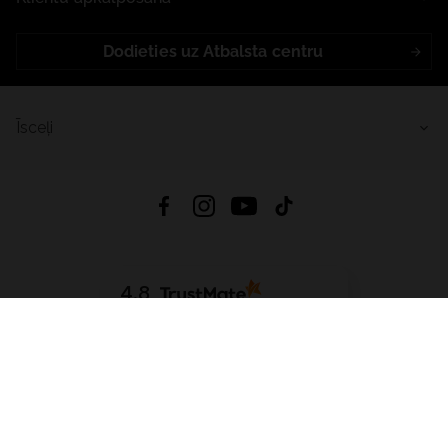
Dodieties uz Atbalsta centru
Īsceļi
4.8
Balstīts uz
15 513
atsauksmes
no visiem laikiem
Lejupielādēt Lietotni:
App Store
Google Play
App Gallery