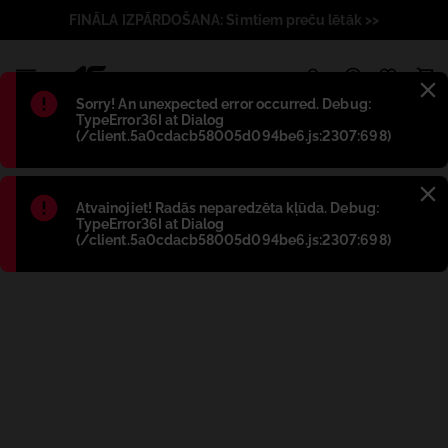
FINĀLA IZPĀRDOŠANA: Simtiem preču lētāk >>
1
Błąd
:
Sorry! An unexpected error occurred. Debug:
TypeError36I at Dialog
(/client.5a0cdacb58005d094be6.js:2307:698)
Błąd
:
Atvainojiet! Radās neparedzēta kļūda. Debug:
TypeError36I at Dialog
(/client.5a0cdacb58005d094be6.js:2307:698)