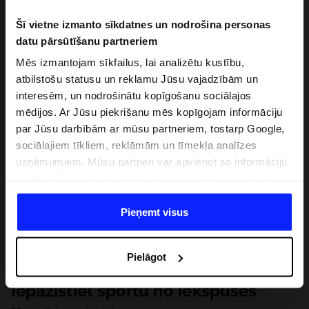
Šī vietne izmanto sīkdatnes un nodrošina personas
datu pārsūtīšanu partneriem
Mēs izmantojam sīkfailus, lai analizētu kustību,
atbilstošu statusu un reklamu Jūsu vajadzībām un
interesēm, un nodrošinātu kopīgošanu sociālajos
mēdijos. Ar Jūsu piekrišanu mēs kopīgojam informāciju
par Jūsu darbībām ar mūsu partneriem, tostarp Google,
sociālajiem tīkliem, reklāmām un tīmekļa analīzes
uzņēmumiem. Mūsu partneri var apvienot so informāciju
ar informāciju, ko sniedzat ārpus šīs vietnes,ka arī ar
datiem, ko viņi iegūst, izmantojot viņu pakalpojumus. Ar
Jūsu atļauju, mēs varam pārsūtīt Jūsu personas datus
Pieņemt visus
saviem partneriem, lai uzlabotu veidu, kadā tiek rādīta
tiešsaites reklāma, veiktu analītisko izpēti, pielāgotu
Pielāgot
saturu un uzlabotu mūsu partneru piedāvātos risinajumus
( piem. socialos tīklus). Detalizētu informāciju var atrast
Iepazīstiet sportu no iekšpuses
mūsu Privātuma politikā un sadaļā "Detaļas".