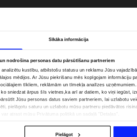
Sīkāka informācija
 un nodrošina personas datu pārsūtīšanu partneriem
i analizētu kustību, atbilstošu statusu un reklamu Jūsu vajadzī
ālajos mēdijos. Ar Jūsu piekrišanu mēs kopīgojam informāciju 
sociālajiem tīkliem, reklāmām un tīmekļa analīzes uzņēmumiem.
, ko sniedzat ārpus šīs vietnes,ka arī ar datiem, ko viņi iegūst, 
zībai pie ūdens jābūt
Jaunā 4F tenisa un padela kolekcija.
rsūtīt Jūsu personas datus saviem partneriem, lai uzlabotu veid
pģērbs + SPF
Sportiska funkcionalitāte satiekas ar
mūsdienīgu stilu
pēti, pielāgotu saturu un uzlabotu mūsu partneru piedāvātos risi
ju var atrast mūsu Privātuma politikā un sadaļā "Detaļas".
IZMAKSAS
VEIKALU ADRESES
B2B
4F TEAM LOJALITĀTES PR
Pielāgot