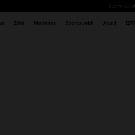
es
Zēni
Meitenes
Sporta veidi
Apavi
IZ