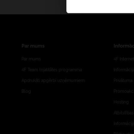
Par mums
Informāc
Par mums
4F Interne
4F Team lojalitātes programma
Informāci
Apdrukāti apģērbi uzņēmumiem
Privātuma 
Blog
Promoakci
Hosting
Atbilstības
Informācij