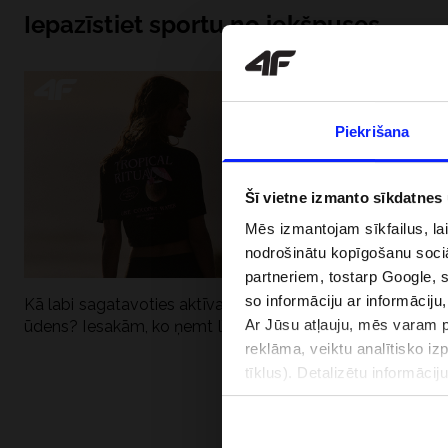
Iepazīstiet sportu no iekšpuses
Piekrišana
Šī vietne izmanto sīkdatnes
Mēs izmantojam sīkfailus, la
nodrošinātu kopīgošanu soci
partneriem, tostarp Google, 
so informāciju ar informāciju
Kā labi sagatavoties aktīvai dienai pie
Kāpēc UV aizsard
Ar Jūsu atļauju, mēs varam pā
ūdens? Iesakām, ko ņemt līdzi
dubultai: UPF a
reklāma, veiktu analītisko iz
tīklus). Detalizētu informāci
PIEGĀDES 