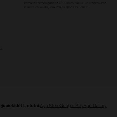
komandā strādā gandrīz 1300 darbinieku, un uzņēmums
ir viens no lielākajiem Polijas sporta zīmoliem.
ts
ejupielādēt Lietotni:
App Store
Google Play
App Gallery