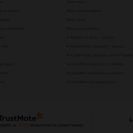
ēm
Ūdens apavi
i ar kapuci
Bērnu sporta apģērbs
egingi
Bērnu apavi
omas meitenēm
Bērnu mugursomas
iem
✔ Atpakaļ uz skolu - saraksts
šorti
✔ Ko ņemt līdzi ceļojumā? Saraksts
✔ Ko ņemt līdzi, dodoties kalnos? Saraks
r kapuci
Kā izvēlēties skolas somu? Padomi
ēniem
Kā izvēlēties sporta apavus skolai?
mas
Kā izvēlēties trekinga apavus?
L
alstīts uz
15 513
atsauksmes
no visiem laikiem