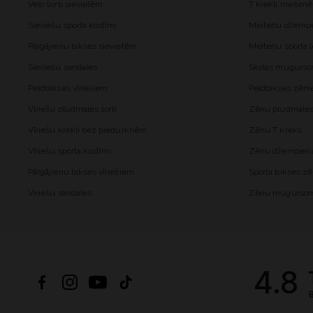
Velo šorti sievietēm
T krekli meiten
Sieviešu sporta kostīmi
Meiteņu džemper
Pārgājienu bikses sievietēm
Meiteņu sporta l
Sieviešu sandales
Skolas mugurs
Peldbikses vīriešiem
Peldbikses zēn
Vīriešu pludmales šorti
Zēnu pludmales 
Vīriešu krekli bez piedurknēm
Zēnu T krekli
Vīriešu sporta kostīmi
Zēnu džemperi a
Pārgājienu bikses vīriešiem
Sporta bikses z
Vīriešu sandales
Zēnu mugurso
4.8
B