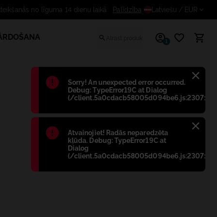
Bezmaksas atteikšanās no līguma 14 dienu laikā
Palīdzība
Latviešu
/ EUR
PĀRDOŠANA
1
Błąd
:
Sorry! An unexpected error occurred.
Debug: TypeError19C at Dialog
(/client.5a0cdacb58005d094be6.js:2307:698
Błąd
:
Atvainojiet! Radās neparedzēta
kļūda. Debug: TypeError19C at
Dialog
(/client.5a0cdacb58005d094be6.js:2307:698