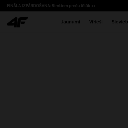
FINĀLA IZPĀRDOŠANA: Simtiem preču lētāk >>
Jaunumi
Vīrieši
Sieviet