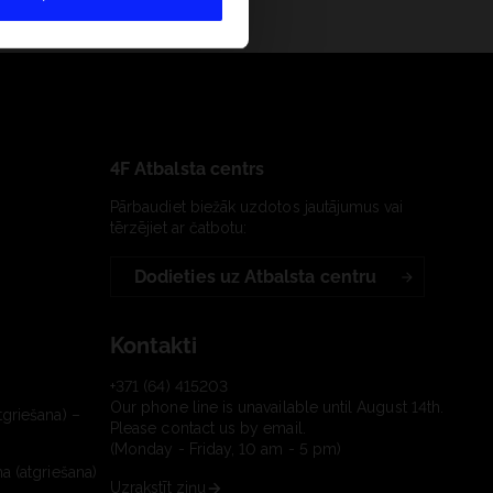
4F Atbalsta centrs
Pārbaudiet biežāk uzdotos jautājumus vai
tērzējiet ar čatbotu:
Dodieties uz Atbalsta centru
Kontakti
+371 (64) 415203
Our phone line is unavailable until August 14th.
tgriešana) –
Please contact us by email.
(Monday - Friday, 10 am - 5 pm)
a (atgriešana)
Uzrakstīt ziņu