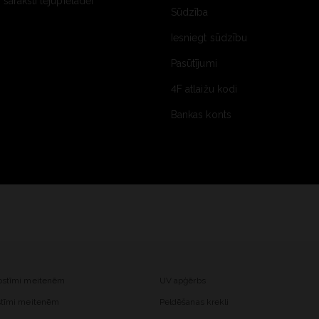
saraksti lejupielādei
Sūdzība
Iesniegt sūdzību
Pasūtījumi
4F atlaižu kodi
Bankas konts
kostīmi meitenēm
UV apģērbs
ostīmi meitenēm
Peldēšanas krekli