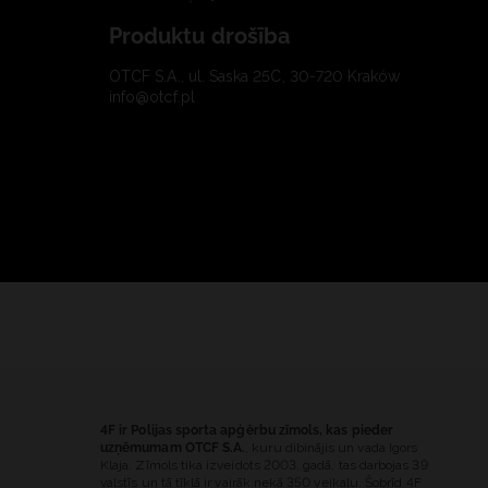
Produktu drošība
OTCF S.A., ul. Saska 25C, 30-720 Kraków
info@otcf.pl
4F ir Polijas sporta apģērbu zīmols, kas pieder
uzņēmumam OTCF S.A.
, kuru dibinājis un vada Igors
Klaja. Zīmols tika izveidots 2003. gadā, tas darbojas 39
valstīs un tā tīklā ir vairāk nekā 350 veikalu. Šobrīd 4F