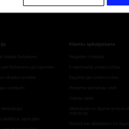
ija
Klientu apkalpošana
ta Veikala Noteikumi
Piegādes izmaksas
ja par Noteikumu grozījumiem
E-iepirkšanās priekšrocības
un sīkdatņu politika
Reģistrācijas priekšrocības
jas noteikumi
Pieejamie apmaksas veidi
Vietnes karte
 deklarācijas
Atteikšanās no līguma (preces a
instrukcija
a saistībā ar sankcijām
Paziņot par atteikšanos no līgum