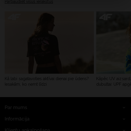
Pārbaudiet visus ierakstus
Kā labi sagatavoties aktīvai dienai pie ūdens?
Kāpēc UV aizsardz
Iesakām, ko ņemt līdzi
dubultai: UPF apģ
Par mums
Informācija
Klientu apkalpošana