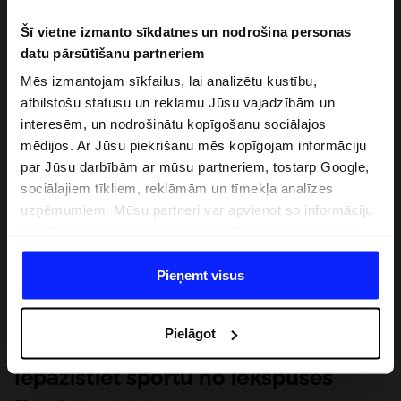
Šī vietne izmanto sīkdatnes un nodrošina personas
datu pārsūtīšanu partneriem
Mēs izmantojam sīkfailus, lai analizētu kustību,
atbilstošu statusu un reklamu Jūsu vajadzībām un
interesēm, un nodrošinātu kopīgošanu sociālajos
mēdijos. Ar Jūsu piekrišanu mēs kopīgojam informāciju
par Jūsu darbībām ar mūsu partneriem, tostarp Google,
sociālajiem tīkliem, reklāmām un tīmekļa analīzes
uzņēmumiem. Mūsu partneri var apvienot so informāciju
ar informāciju, ko sniedzat ārpus šīs vietnes,ka arī ar
datiem, ko viņi iegūst, izmantojot viņu pakalpojumus. Ar
Jūsu atļauju, mēs varam pārsūtīt Jūsu personas datus
Pieņemt visus
saviem partneriem, lai uzlabotu veidu, kadā tiek rādīta
tiešsaites reklāma, veiktu analītisko izpēti, pielāgotu
Pielāgot
saturu un uzlabotu mūsu partneru piedāvātos risinajumus
( piem. socialos tīklus). Detalizētu informāciju var atrast
Iepazīstiet sportu no iekšpuses
mūsu Privātuma politikā un sadaļā "Detaļas".