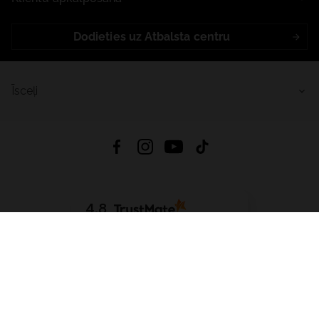
Dodieties uz Atbalsta centru
Īsceļi
4.8
Balstīts uz
15 512
atsauksmes
no visiem laikiem
Lejupielādēt Lietotni:
App Store
Google Play
App Gallery