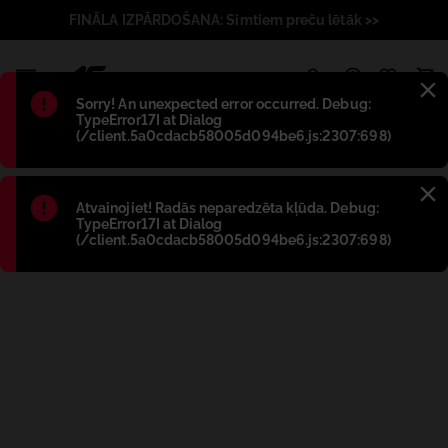
FINĀLA IZPĀRDOŠANA: Simtiem preču lētāk >>
1
Błąd
:
Sorry! An unexpected error occurred. Debug:
TypeError17I at Dialog
(/client.5a0cdacb58005d094be6.js:2307:698)
Błąd
:
Atvainojiet! Radās neparedzēta kļūda. Debug:
TypeError17I at Dialog
(/client.5a0cdacb58005d094be6.js:2307:698)